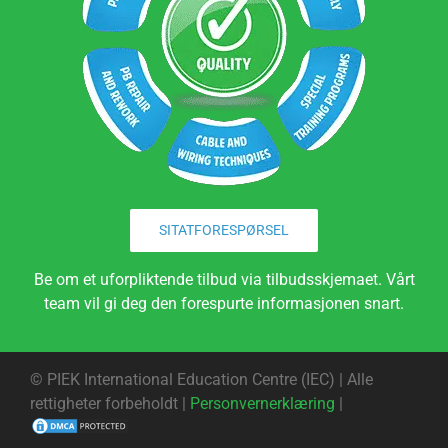
SITATFORESPØRSEL
Be om et uforpliktende tilbud via tilbudsskjemaet. Vårt
team vil gi deg den forespurte informasjonen snart.
©
PIEK International Education Centre (IEC) | Alle
rettigheter forbeholdt |
Personvernerklæring
|