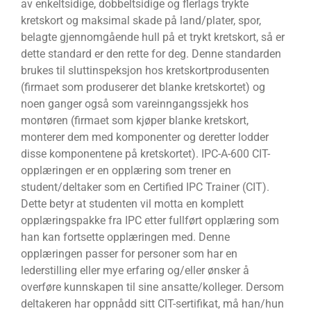
av enkeltsidige, dobbeltsidige og flerlags trykte
kretskort og maksimal skade på land/plater, spor,
belagte gjennomgående hull på et trykt kretskort, så er
dette standard er den rette for deg. Denne standarden
brukes til sluttinspeksjon hos kretskortprodusenten
(firmaet som produserer det blanke kretskortet) og
noen ganger også som vareinngangssjekk hos
montøren (firmaet som kjøper blanke kretskort,
monterer dem med komponenter og deretter lodder
disse komponentene på kretskortet). IPC-A-600 CIT-
opplæringen er en opplæring som trener en
student/deltaker som en Certified IPC Trainer (CIT).
Dette betyr at studenten vil motta en komplett
opplæringspakke fra IPC etter fullført opplæring som
han kan fortsette opplæringen med. Denne
opplæringen passer for personer som har en
lederstilling eller mye erfaring og/eller ønsker å
overføre kunnskapen til sine ansatte/kolleger. Dersom
deltakeren har oppnådd sitt CIT-sertifikat, må han/hun