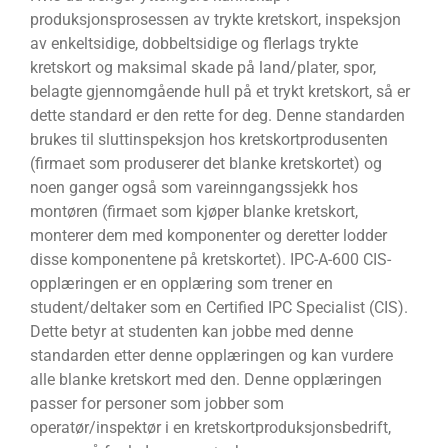
produksjonsprosessen av trykte kretskort, inspeksjon
av enkeltsidige, dobbeltsidige og flerlags trykte
kretskort og maksimal skade på land/plater, spor,
belagte gjennomgående hull på et trykt kretskort, så er
dette standard er den rette for deg. Denne standarden
brukes til sluttinspeksjon hos kretskortprodusenten
(firmaet som produserer det blanke kretskortet) og
noen ganger også som vareinngangssjekk hos
montøren (firmaet som kjøper blanke kretskort,
monterer dem med komponenter og deretter lodder
disse komponentene på kretskortet). IPC-A-600 CIS-
opplæringen er en opplæring som trener en
student/deltaker som en Certified IPC Specialist (CIS).
Dette betyr at studenten kan jobbe med denne
standarden etter denne opplæringen og kan vurdere
alle blanke kretskort med den. Denne opplæringen
passer for personer som jobber som
operatør/inspektør i en kretskortproduksjonsbedrift,