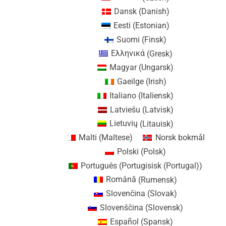
Dansk
(
Danish
)
Eesti
(
Estonian
)
Suomi
(
Finsk
)
Ελληνικά
(
Gresk
)
Magyar
(
Ungarsk
)
Gaeilge
(
Irish
)
Italiano
(
Italiensk
)
Latviešu
(
Latvisk
)
Lietuvių
(
Litauisk
)
Malti
(
Maltese
)
Norsk bokmål
Polski
(
Polsk
)
Português
(
Portugisisk (Portugal)
)
Română
(
Rumensk
)
Slovenčina
(
Slovak
)
Slovenščina
(
Slovensk
)
Español
(
Spansk
)