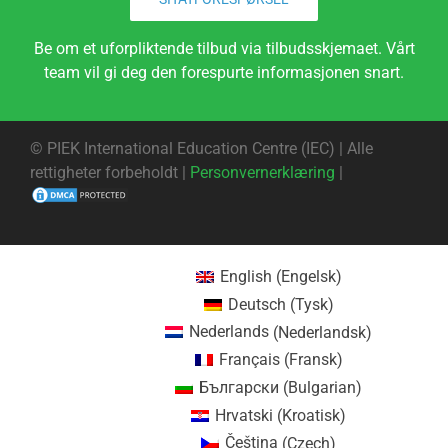
Be om et uforpliktende tilbud via tilbudsskjemaet. Vårt
team vil gi deg den forespurte informasjonen snart.
©
PIEK International Education Centre (IEC) | Alle
rettigheter forbeholdt |
Personvernerklæring
|
English
(
Engelsk
)
Deutsch
(
Tysk
)
Nederlands
(
Nederlandsk
)
Français
(
Fransk
)
Български
(
Bulgarian
)
Hrvatski
(
Kroatisk
)
Čeština
(
Czech
)