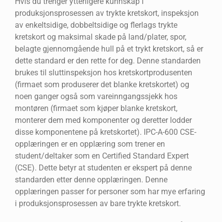
Hvis du trenger ytterligere kunnskap i
produksjonsprosessen av trykte kretskort, inspeksjon
av enkeltsidige, dobbeltsidige og flerlags trykte
kretskort og maksimal skade på land/plater, spor,
belagte gjennomgående hull på et trykt kretskort, så er
dette standard er den rette for deg. Denne standarden
brukes til sluttinspeksjon hos kretskortprodusenten
(firmaet som produserer det blanke kretskortet) og
noen ganger også som vareinngangssjekk hos
montøren (firmaet som kjøper blanke kretskort,
monterer dem med komponenter og deretter lodder
disse komponentene på kretskortet). IPC-A-600 CSE-
opplæringen er en opplæring som trener en
student/deltaker som en Certified Standard Expert
(CSE). Dette betyr at studenten er ekspert på denne
standarden etter denne opplæringen. Denne
opplæringen passer for personer som har mye erfaring
i produksjonsprosessen av bare trykte kretskort.