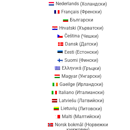
Nederlands
(
Холандски
)
Français
(
Френски
)
Български
Hrvatski
(
Хърватски
)
Čeština
(
Чешки
)
Dansk
(
Датски
)
Eesti
(
Естонски
)
Suomi
(
Фински
)
Ελληνικά
(
Гръцки
)
Magyar
(
Унгарски
)
Gaeilge
(
Ирландски
)
Italiano
(
Италиански
)
Latviešu
(
Латвийски
)
Lietuvių
(
Литовски
)
Malti
(
Малтийски
)
Norsk bokmål
(
Норвежки
книжовен
)