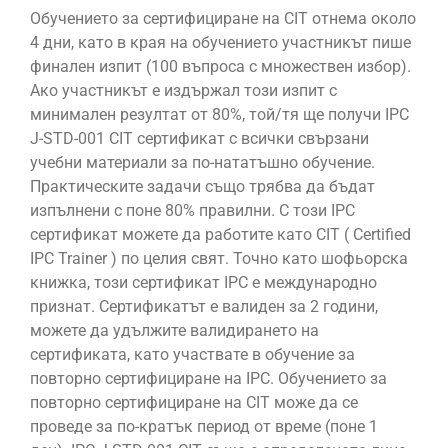
Обучението за сертифициране на CIT отнема около
4 дни, като в края на обучението участникът пише
финален изпит (100 въпроса с множествен избор).
Ако участникът е издържал този изпит с
минимален резултат от 80%, той/тя ще получи IPC
J-STD-001 CIT сертификат с всички свързани
учебни материали за по-нататъшно обучение.
Практическите задачи също трябва да бъдат
изпълнени с поне 80% правилни. С този IPC
сертификат можете да работите като CIT ( Certified
IPC Trainer ) по целия свят. Точно като шофьорска
книжка, този сертификат IPC е международно
признат. Сертификатът е валиден за 2 години,
можете да удължите валидирането на
сертификата, като участвате в обучение за
повторно сертифициране на IPC. Обучението за
повторно сертифициране на CIT може да се
проведе за по-кратък период от време (поне 1