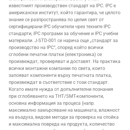
известният производствен стандарт на IPC. IPC е
американски институт, който гарантира, че цялото
знание се разпространява по целия свят от
сертифицирани IPC обучители чрез техните IPC
стандарти, IPC програми за обучение и IPC учебни
материали. J-STD-001 се нарича още „стандарт за
производство на IPC“, според който всички
сглобени печатни платки (електроника) се
произвеждат, проверяват и доставят. На практика
всички монтажни компании по света, които
запояват компоненти върху печатната платка,
произвеждат в съответствие с този стандарт.
Когато имате нужда от допълнителни познания
при сглобяването на THT/SMT-компоненти,
основна информация за процеса (напр.
максимално замърсяване на машината, влажност
на въздуха, видове методи за проверка на спойка
и максимална повреда на продукта, количество