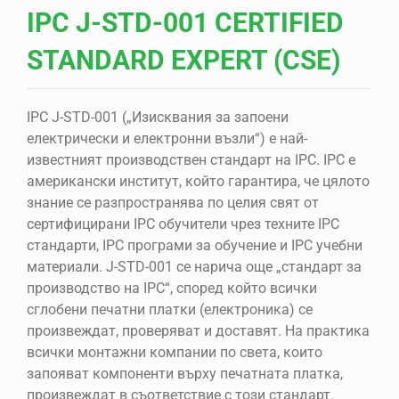
IPC J-STD-001 CERTIFIED
STANDARD EXPERT (CSE)
IPC J-STD-001 („Изисквания за запоени
електрически и електронни възли“) е най-
известният производствен стандарт на IPC. IPC е
американски институт, който гарантира, че цялото
знание се разпространява по целия свят от
сертифицирани IPC обучители чрез техните IPC
стандарти, IPC програми за обучение и IPC учебни
материали. J-STD-001 се нарича още „стандарт за
производство на IPC“, според който всички
сглобени печатни платки (електроника) се
произвеждат, проверяват и доставят. На практика
всички монтажни компании по света, които
запояват компоненти върху печатната платка,
произвеждат в съответствие с този стандарт.