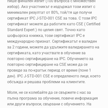
пише финален изпит (100 въпроса с множествен
избор). Ако участникът е издържал този изпит с
минимален резултат от 80%, той/тя ще получи
сертификат IPC J-STD-001 CSE за това. С този IPC
сертификат можете да работите като CSE ( Certified
Standard Expert ) по целия свят. Точно като
шофьорска книжка, този сертификат IPC е
международно признат. Сертификатът е валиден
за 2 години, можете да удължите валидирането на
сертификата, като участвате в обучение за
повторно сертифициране на IPC. Обучението за
повторно сертифициране на CSE може да се
проведе за по-кратък период от време (поне 1
ден). IPC J-STD-001 CSE е определеното лице, което
обсъжда и решава проблеми на клиентите.
Моля, не се колебайте да се свържете с нас за
пълна програма за обучение, повече информация
или други въпроси, свързани с обучението. На