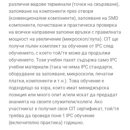
различни видове терминали (точки на свързване),
запояване на компоненти през отвори
(конвенционални компоненти), запояване на SMD
компоненти, почистване и практическа проверка
на всички направени запоени връзки с правилната
мощност на увеличение (микроскоп/лупа). CIT ще
получи пълен комплект за обучение от IPC след
обучението, с което той/тя може да продължи
обучението. Този учебен пакет съдържа само IPC
учебни материали (така че няма IPC стандарти,
оборудване за запояване, микроскопи, печатни
платки, компоненти и т.н.). Това обучение е
подходящо за хора, които имат мениджърска
позиция или много опит и/или искат да предадат
знанията на своите служители/колеги. Ако
участникът е получил своя CIT сертификат, той/тя
трябва да проведе поне 1 IPC обучение
(включително практика) годишно.