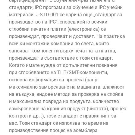
сертифицирани IPC обучители чрез техните IPC
стандарти, IPC програми за обучение и IPC учебни
материали. J-STD-001 се нарича още „стандарт за
производство на IPC“, според който всички
сглобени печатни платки (електроника) се
произвеждат, проверяват и доставят. На практика
всички монтажни компании по света, които
запояват компоненти върху печатната платка,
произвеждат в съответствие с този стандарт.
Когато имате нужда от допълнителни познания
при сглобяването на THT/SMT-компоненти,
основна информация за процеса (напр.
максимално замърсяване на машината, влажност
на въздуха, видове методи за проверка на спойка
и максимална повреда на продукта, количество
замърсяване на крайния продукт (чистота), процес
контрол и др. .), този стандарт е правилният за
вас. Този стандарт се използва по време на
производствения процес на асемблера