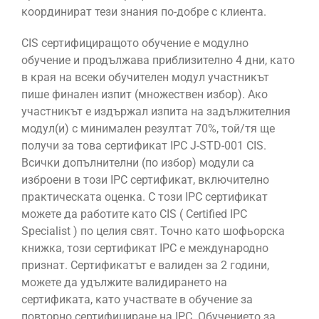
координират тези знания по-добре с клиента.
CIS сертифициращото обучение е модулно
обучение и продължава приблизително 4 дни, като
в края на всеки обучителен модул участникът
пише финален изпит (множествен избор). Ако
участникът е издържал изпита на задължителния
модул(и) с минимален резултат 70%, той/тя ще
получи за това сертификат IPC J-STD-001 CIS.
Всички допълнителни (по избор) модули са
изброени в този IPC сертификат, включително
практическата оценка. С този IPC сертификат
можете да работите като CIS ( Certified IPC
Specialist ) по целия свят. Точно като шофьорска
книжка, този сертификат IPC е международно
признат. Сертификатът е валиден за 2 години,
можете да удължите валидирането на
сертификата, като участвате в обучение за
повторно сертифициране на IPC. Обучението за