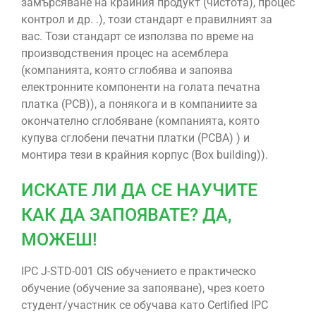
замърсяване на крайния продукт (чистота), процес
контрол и др. .), този стандарт е правилният за
вас. Този стандарт се използва по време на
производствения процес на асемблера
(компанията, която сглобява и запоява
електронните компоненти на голата печатна
платка (PCB)), а понякога и в компаниите за
окончателно сглобяване (компанията, която
купува сглобени печатни платки (PCBA) ) и
монтира тези в крайния корпус (Box building)).
ИСКАТЕ ЛИ ДА СЕ НАУЧИТЕ
КАК ДА ЗАПОЯВАТЕ? ДА,
МОЖЕШ!
IPC J-STD-001 CIS обучението е практическо
обучение (обучение за запояване), чрез което
студент/участник се обучава като Certified IPC