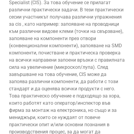
Specialist (CIS). За това обучение се прилагат
различни практически задачи. В тези практически
сесии участникът получава различни упражнения
за cis , като например: запояване на проводници
към различни видове клеми (точки на свързване),
запояване на компоненти през отвори
(конвенционални компоненти), запояване на SMD
компоненти, почистване и практическа проверка
на всички направени запоени връзки с правилната
сила на увеличение (микроскоп/лупа). След
завършване на това обучение, CIS може да
запоява различни компоненти, да работи с този
стандарт и да оценява всички продукти с него.
Това практическо обучение е подходящо за хора,
които работят като оператор/инспектор във
фирма за монтаж на електроника, но също и за
мениджъри, които се нуждаят от повече
практически опит и/или основни познания в
производствения процес, за да могат да