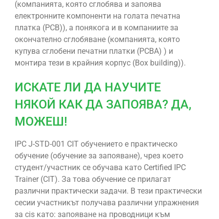
(компанията, която сглобява и запоява
електронните компоненти на голата печатна
платка (PCB)), а понякога и в компаниите за
окончателно сглобяване (компанията, която
купува сглобени печатни платки (PCBA) ) и
монтира тези в крайния корпус (Box building)).
ИСКАТЕ ЛИ ДА НАУЧИТЕ
НЯКОЙ КАК ДА ЗАПОЯВА? ДА,
МОЖЕШ!
IPC J-STD-001 CIT обучението е практическо
обучение (обучение за запояване), чрез което
студент/участник се обучава като Certified IPC
Trainer (CIT). За това обучение се прилагат
различни практически задачи. В тези практически
сесии участникът получава различни упражнения
за cis като: запояване на проводници към