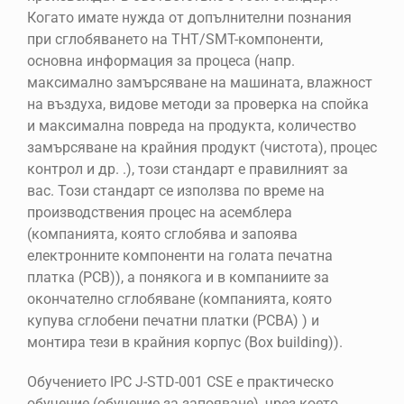
Когато имате нужда от допълнителни познания
при сглобяването на THT/SMT-компоненти,
основна информация за процеса (напр.
максимално замърсяване на машината, влажност
на въздуха, видове методи за проверка на спойка
и максимална повреда на продукта, количество
замърсяване на крайния продукт (чистота), процес
контрол и др. .), този стандарт е правилният за
вас. Този стандарт се използва по време на
производствения процес на асемблера
(компанията, която сглобява и запоява
електронните компоненти на голата печатна
платка (PCB)), а понякога и в компаниите за
окончателно сглобяване (компанията, която
купува сглобени печатни платки (PCBA) ) и
монтира тези в крайния корпус (Box building)).
Обучението IPC J-STD-001 CSE е практическо
обучение (обучение за запояване), чрез което