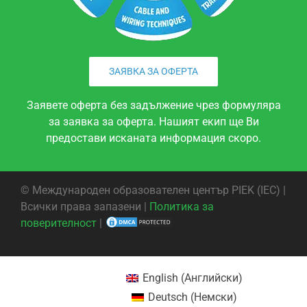
ЗАЯВКА ЗА ОФЕРТА
Заявете оферта без задължение чрез формуляра
за заявка за оферта. Нашият екип ще Ви
предостави исканата информация скоро.
©
Международен образователен център PIEK (IEC) |
Всички права запазени |
Политика за
поверителност
|
English
(
Английски
)
Deutsch
(
Немски
)