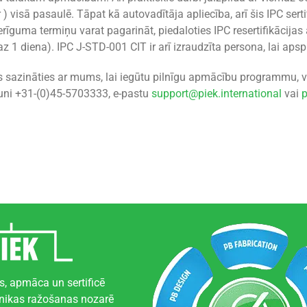
r ) visā pasaulē. Tāpat kā autovadītāja apliecība, arī šis IPC sertif
derīguma termiņu varat pagarināt, piedaloties IPC resertifikācija
z 1 diena). IPC J-STD-001 CIT ir arī izraudzīta persona, lai apsp
es sazināties ar mums, lai iegūtu pilnīgu apmācību programmu, v
runi +31-(0)45-5703333, e-pastu
support@piek.international
vai
p
s, apmāca un sertificē
onikas ražošanas nozarē