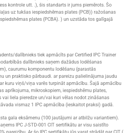
 kontrole utt. .), šis standarts ir jums piemērots. Šo
aļas uz tukšas iespiedshēmas plates (PCB)) ražošanas
spiedshēmas plates (PCBA). ) un uzstāda tos galīgajā
ents/dalībnieks tiek apmācīts par Certified IPC Trainer
s nodarbībās dalībnieks saņem dažādus lodēšanas
iem), caurumu komponentu lodēšanu (parastās
u un praktisko pārbaudi. ar pareizu palielinājuma jaudu
r kuru viņš/viņa varēs turpināt apmācību. Šajā apmācību
anas aprīkojuma, mikroskopiem, iespiedshēmu plates,
vai liela pieredze un/vai kuri vēlas nodot zināšanas
r jāvada vismaz 1 IPC apmācība (ieskaitot praksi) gadā.
ksta gala eksāmenu (100 jautājumi ar atbilžu variantiem).
aņems IPC J-STD-001 CIT sertifikātu ar visu saistīto
pareizību. Ar šo IPC sertifikātu jūs varat strādāt par CIT (