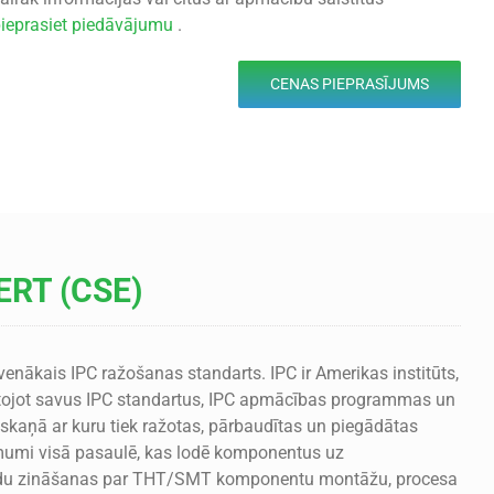
ieprasiet piedāvājumu
.
CENAS PIEPRASĪJUMS
ERT (CSE)
enākais IPC ražošanas standarts. IPC ir Amerikas institūts,
mantojot savus IPC standartus, IPC apmācības programmas un
askaņā ar kuru tiek ražotas, pārbaudītas un piegādātas
ēmumi visā pasaulē, kas lodē komponentus uz
pildu zināšanas par THT/SMT komponentu montāžu, procesa