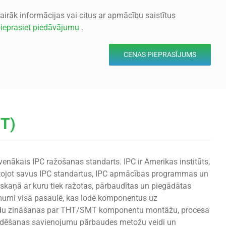
airāk informācijas vai citus ar apmācību saistītus
ieprasiet piedāvājumu
.
CENAS PIEPRASĪJUMS
IT)
enākais IPC ražošanas standarts. IPC ir Amerikas institūts,
mantojot savus IPC standartus, IPC apmācības programmas un
askaņā ar kuru tiek ražotas, pārbaudītas un piegādātas
ēmumi visā pasaulē, kas lodē komponentus uz
pildu zināšanas par THT/SMT komponentu montāžu, procesa
lodēšanas savienojumu pārbaudes metožu veidi un