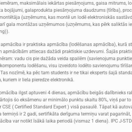
piemēram, maksimālais iekārtas piesārņojums, gaisa mitrums, 
 bojājumi, galaprodukta piesārņojuma daudzums (tīrība), process
montētāja (uzņēmums, kas montē un lodē elektroniskās sastāvd
 arī gala montāžas uzņēmumos (uzņēmums, kas pērk saliktās ie
ng)).
apmācība ir praktiska apmācība (lodēšanas apmācība), kurā stu
īm apmācībām attiecas dažādi praktiskie uzdevumi. Šajās prak
mēram: vadu cis pie dažāda veida spailēm (savienojuma punkt
omponentu lodēšanu, visu izveidoto lodēto savienojumu tīrīšan
Tas nozīmē, ka pēc tam students ir ne tikai eksperts šajā standa
 kuriem ir liela pieredze elektronikā.
apmācība ilgst aptuveni 4 dienas, apmācību beigās dalībnieks ra
kārtojis šo eksāmenu ar minimālo punktu skaitu 80%, viņš par to
r CSE ( Certified Standard Expert ) visā pasaulē. Tāpat kā autovadīt
a termiņš ir 2 gadi, sertifikāta derīguma termiņu varat pagarināt
mācība var notikt īsākā laika periodā (vismaz 1 diena). IPC J-STD