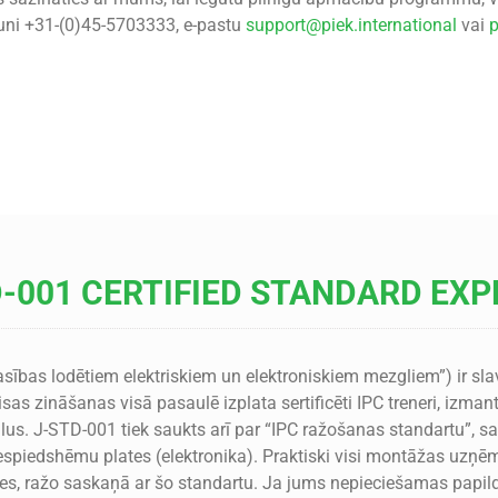
runi +31-(0)45-5703333, e-pastu
support@piek.international
vai
p
D-001 CERTIFIED STANDARD EXP
sības lodētiem elektriskiem un elektroniskiem mezgliem”) ir slav
isas zināšanas visā pasaulē izplata sertificēti IPC treneri, iz
us. J-STD-001 tiek saukts arī par “IPC ražošanas standartu”, s
espiedshēmu plates (elektronika). Praktiski visi montāžas uzņ
es, ražo saskaņā ar šo standartu. Ja jums nepieciešamas pa