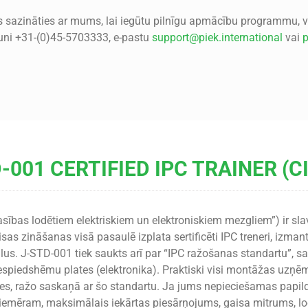
es sazināties ar mums, lai iegūtu pilnīgu apmācību programmu, v
runi +31-(0)45-5703333, e-pastu
support@piek.international
vai
p
-001 CERTIFIED IPC TRAINER (C
sības lodētiem elektriskiem un elektroniskiem mezgliem”) ir slav
isas zināšanas visā pasaulē izplata sertificēti IPC treneri, iz
us. J-STD-001 tiek saukts arī par “IPC ražošanas standartu”, s
espiedshēmu plates (elektronika). Praktiski visi montāžas uzņ
es, ražo saskaņā ar šo standartu. Ja jums nepieciešamas pa
piemēram, maksimālais iekārtas piesārņojums, gaisa mitrums, 