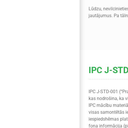
Lūdzu, nevilcinieti
jautājumus. Pa tāl
IPC J-STD
IPC J-STD-001 (“Pra
kas nodrošina, ka v
IPC mācību materiāl
visas samontētās i
iespiedshēmas plat
fona informācija (