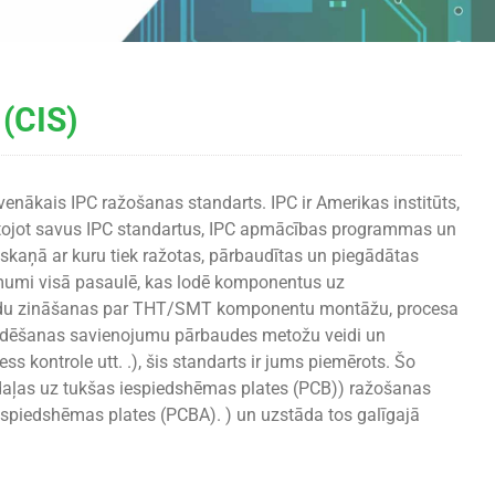
(CIS)
enākais IPC ražošanas standarts. IPC ir Amerikas institūts,
mantojot savus IPC standartus, IPC apmācības programmas un
askaņā ar kuru tiek ražotas, pārbaudītas un piegādātas
ēmumi visā pasaulē, kas lodē komponentus uz
pildu zināšanas par THT/SMT komponentu montāžu, procesa
lodēšanas savienojumu pārbaudes metožu veidi un
 kontrole utt. .), šis standarts ir jums piemērots. Šo
aļas uz tukšas iespiedshēmas plates (PCB)) ražošanas
spiedshēmas plates (PCBA). ) un uzstāda tos galīgajā