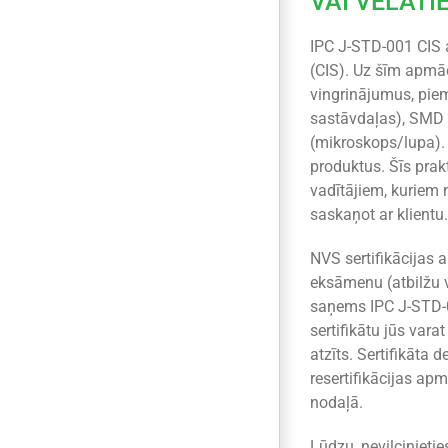
VAI VĒLATI
IPC J-STD-001 CIS a
(CIS). Uz šīm apmā
vingrinājumus, pie
sastāvdaļas), SMD k
(mikroskops/lupa). 
produktus. Šīs prak
vadītājiem, kuriem 
saskaņot ar klientu.
NVS sertifikācijas
eksāmenu (atbilžu v
saņems IPC J-STD-001
sertifikātu jūs varat
atzīts. Sertifikāta 
resertifikācijas ap
nodaļā.
Lūdzu, nevilcinieti