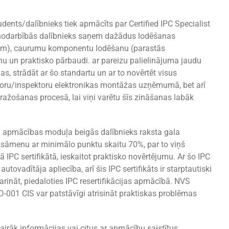
nts/dalībnieks tiek apmācīts par Certified IPC Specialist
s nodarbībās dalībnieks saņem dažādus lodēšanas
iem), caurumu komponentu lodēšanu (parastās
u un praktisko pārbaudi. ar pareizu palielinājuma jaudu
 strādāt ar šo standartu un ar to novērtēt visus
atoru/inspektoru elektronikas montāžas uzņēmumā, bet arī
ražošanas procesā, lai viņi varētu šīs zināšanas labāk
ra apmācības moduļa beigās dalībnieks raksta gala
eksāmenu ar minimālo punktu skaitu 70%, par to viņš
ā IPC sertifikātā, ieskaitot praktisko novērtējumu. Ar šo IPC
autovadītāja apliecība, arī šis IPC sertifikāts ir starptautiski
garināt, piedaloties IPC resertifikācijas apmācībā. NVS
TD-001 CIS var patstāvīgi atrisināt praktiskas problēmas
airāk informācijas vai citus ar apmācību saistītus