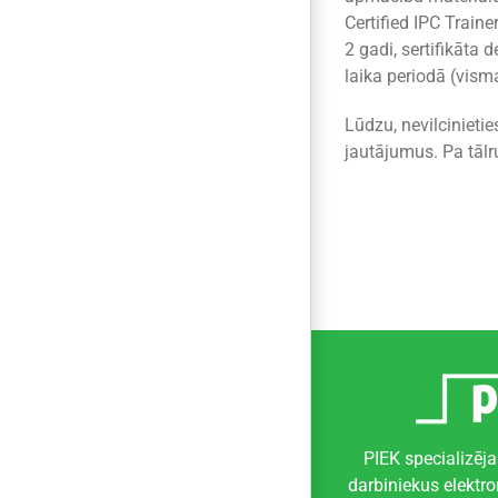
Certified IPC Traine
2 gadi, sertifikāta 
laika periodā (visma
Lūdzu, nevilcinieti
jautājumus. Pa tāl
PIEK specializēja
darbiniekus elektr