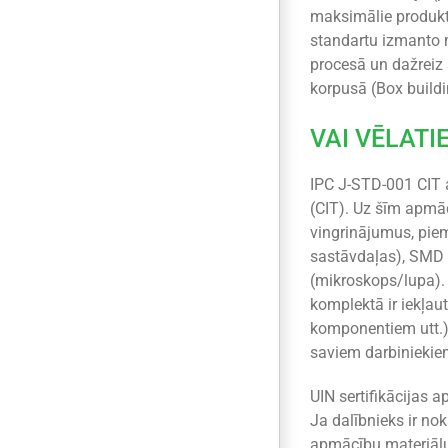
maksimālie produkta
standartu izmanto 
procesā un dažreiz
korpusā (Box buildi
VAI VĒLATI
IPC J-STD-001 CIT a
(CIT). Uz šīm apmā
vingrinājumus, pie
sastāvdaļas), SMD k
(mikroskops/lupa).
komplektā ir iekļau
komponentiem utt.).
saviem darbiniekiem
UIN sertifikācijas 
Ja dalībnieks ir no
apmācību materiālu 