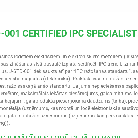
-001 CERTIFIED IPC SPECIALIST 
sības lodētiem elektriskiem un elektroniskiem mezgliem”) ir slav
isas zināšanas visā pasaulē izplata sertificēti IPC treneri, iz
us. J-STD-001 tiek saukts arī par “IPC ražošanas standartu”, s
espiedshēmu plates (elektronika). Praktiski visi montāžas uzņ
es, ražo saskaņā ar šo standartu. Ja jums nepieciešamas pa
piemēram, maksimālais iekārtas piesārņojums, gaisa mitrums, 
 bojājumi, galaprodukta piesārņojuma daudzums (tīrība), process
montētāja (uzņēmums, kas montē un lodē elektroniskās sastāvd
 arī gala montāžas uzņēmumos (uzņēmums, kas pērk saliktās ie
ng)).