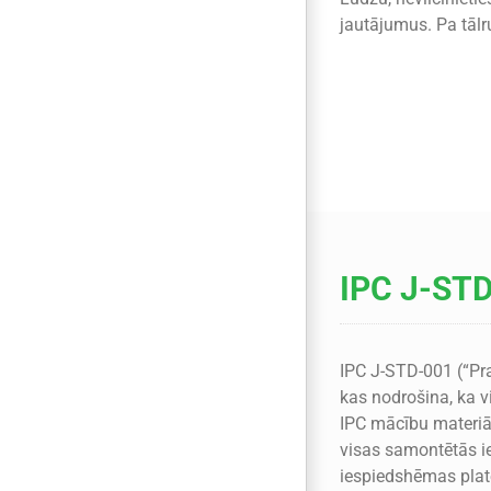
jautājumus. Pa tāl
IPC J-ST
IPC J-STD-001 (“Pra
kas nodrošina, ka v
IPC mācību materiāl
visas samontētās i
iespiedshēmas plat