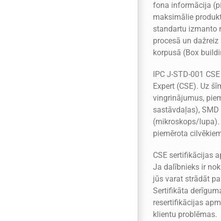
fona informācija (
maksimālie produkta
standartu izmanto 
procesā un dažreiz
korpusā (Box buildi
IPC J-STD-001 CSE 
Expert (CSE). Uz š
vingrinājumus, pie
sastāvdaļas), SMD k
(mikroskops/lupa). 
piemērota cilvēkiem,
CSE sertifikācijas 
Ja dalībnieks ir no
jūs varat strādāt pa
Sertifikāta derīgum
resertifikācijas ap
klientu problēmas.