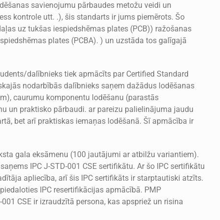
lodēšanas savienojumu pārbaudes metožu veidi un
 kontrole utt. .), šis standarts ir jums piemērots. Šo
aļas uz tukšas iespiedshēmas plates (PCB)) ražošanas
spiedshēmas plates (PCBA). ) un uzstāda tos galīgajā
dents/dalībnieks tiek apmācīts par Certified Standard
tiskajās nodarbībās dalībnieks saņem dažādus lodēšanas
iem), caurumu komponentu lodēšanu (parastās
u un praktisko pārbaudi. ar pareizu palielinājuma jaudu
rtā, bet arī praktiskas iemaņas lodēšanā. Šī apmācība ir
ksta gala eksāmenu (100 jautājumi ar atbilžu variantiem).
 saņems IPC J-STD-001 CSE sertifikātu. Ar šo IPC sertifikātu
āja apliecība, arī šis IPC sertifikāts ir starptautiski atzīts.
, piedaloties IPC resertifikācijas apmācībā. PMP
-001 CSE ir izraudzītā persona, kas apspriež un risina