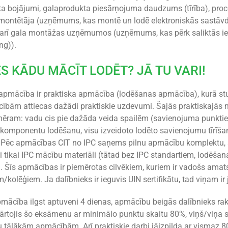
 bojājumi, galaprodukta piesārņojuma daudzums (tīrība), process
montētāja (uzņēmums, kas montē un lodē elektroniskās sastāvd
 arī gala montāžas uzņēmumos (uzņēmums, kas pērk saliktās ie
ng)).
ES KĀDU MĀCĪT LODĒT? JĀ TU VARI!
pmācība ir praktiska apmācība (lodēšanas apmācība), kurā stud
cībām attiecas dažādi praktiskie uzdevumi. Šajās praktiskajā
mēram: vadu cis pie dažāda veida spailēm (savienojuma punkt
omponentu lodēšanu, visu izveidoto lodēto savienojumu tīrīšan
 Pēc apmācības CIT no IPC saņems pilnu apmācību komplektu, a
ti tikai IPC mācību materiāli (tātad bez IPC standartiem, lodēš
 Šīs apmācības ir piemērotas cilvēkiem, kuriem ir vadošs amats 
/kolēģiem. Ja dalībnieks ir ieguvis UIN sertifikātu, tad viņam i
apmācība ilgst aptuveni 4 dienas, apmācību beigās dalībnieks ra
kārtojis šo eksāmenu ar minimālo punktu skaitu 80%, viņš/viņa s
tālākām apmācībām. Arī praktiskie darbi jāizpilda ar vismaz 80% 