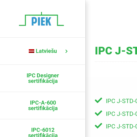
Skip
to
content
IPC J-ST
Latviešu
IPC Designer
sertifikācija
IPC J-STD-
IPC-A-600
sertifikācija
IPC J-STD
IPC J-STD-
IPC-6012
sertifikācija