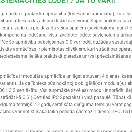
ES IEMĀCĪTIES LODĒT? JĀ TU VARI!
pmācība ir praktiska apmācība (lodēšanas apmācība), kurā stude
cībām attiecas dažādi praktiskie uzdevumi. Šajās praktiskajā
mēram: vadu cis pie dažāda veida spailēm (savienojuma punkt
omponentu lodēšanu, visu izveidoto lodēto savienojumu tīrīšan
Pēc šo apmācību pabeigšanas CIS var lodēt dažādas sastāvdaļas,
tiskās apmācības ir piemērotas cilvēkiem, kuri strādā par oper
nepieciešama lielāka praktiskā pieredze un/vai priekšzināšanas 
 apmācība ir modulāra apmācība un ilgst aptuveni 4 dienas, kat
arianti). Ja dalībnieks būs nokārtojis obligātā(-o) moduļa(-u) 
 CIS sertifikātu. Visi turpmākie (izvēles) moduļi ir norādīti šaj
 strādāt kā CIS ( Certified IPC Specialist ) visā pasaulē. Tāpat kā 
derīguma termiņš ir 2 gadi, sertifikāta derīguma termiņu varat pa
mācības var notikt īsākā laika periodā (vismaz 1 diena). IPC J-S
es sazināties ar mums, lai iegūtu pilnīgu apmācību programmu, v