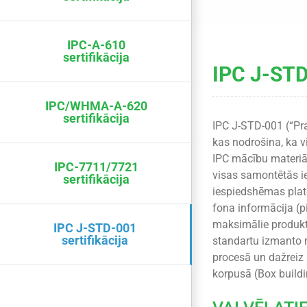
IPC-A-610
sertifikācija
IPC J-STD
IPC/WHMA-A-620
sertifikācija
IPC J-STD-001 (“Pra
kas nodrošina, ka v
IPC mācību materiāl
IPC-7711/7721
visas samontētās i
sertifikācija
iespiedshēmas plat
fona informācija (
maksimālie produkta
IPC J-STD-001
sertifikācija
standartu izmanto 
procesā un dažreiz
korpusā (Box buildi