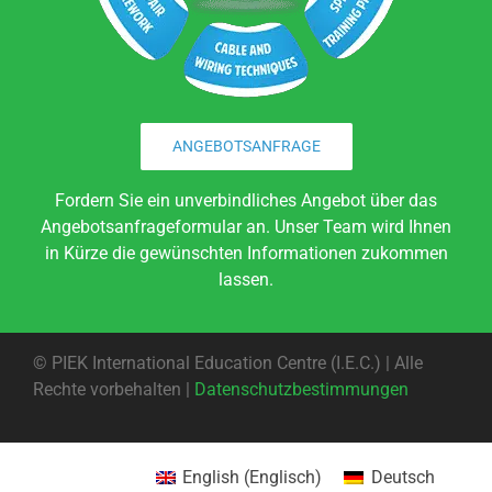
ANGEBOTSANFRAGE
Fordern Sie ein unverbindliches Angebot über das
Angebotsanfrageformular an. Unser Team wird Ihnen
in Kürze die gewünschten Informationen zukommen
lassen.
©
PIEK International Education Centre (I.E.C.) | Alle
Rechte vorbehalten |
Datenschutzbestimmungen
English
(
Englisch
)
Deutsch