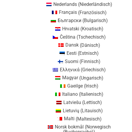
Nederlands
(
Niederländisch
)
Français
(
Französisch
)
Български
(
Bulgarisch
)
Hrvatski
(
Kroatisch
)
Čeština
(
Tschechisch
)
Dansk
(
Dänisch
)
Eesti
(
Estnisch
)
Suomi
(
Finnisch
)
Ελληνικά
(
Griechisch
)
Magyar
(
Ungarisch
)
Gaeilge
(
Irisch
)
Italiano
(
Italienisch
)
Latviešu
(
Lettisch
)
Lietuvių
(
Litauisch
)
Malti
(
Maltesisch
)
Norsk bokmål
(
Norwegisch
(Buchsprache)
)