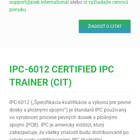
support@piek.international
alebo
si vyžiadajte cenovú
ponuku
.
ŽIADOSŤ O CITÁT
IPC-6012 CERTIFIED IPC
TRAINER (CIT)
IPC-6012 („Špecifikácia kvalifikácie a výkonu pre pevné
dosky s plošnými spojmi“) je štandard IPC používaný
vo výrobnom procese pevných dosiek s plošnými
spojmi (PCB). IPC je americký inštitút, ktorý
zabezpečuje, že všetky znalosti budú distribuované po
celom svete certifikovanými IPC školiteľmi