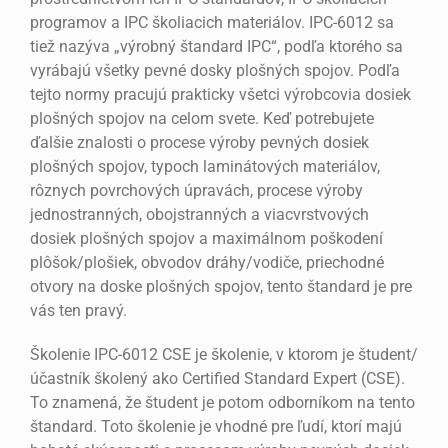
programov a IPC školiacich materiálov. IPC-6012 sa
tiež nazýva „výrobný štandard IPC“, podľa ktorého sa
vyrábajú všetky pevné dosky plošných spojov. Podľa
tejto normy pracujú prakticky všetci výrobcovia dosiek
plošných spojov na celom svete. Keď potrebujete
ďalšie znalosti o procese výroby pevných dosiek
plošných spojov, typoch laminátových materiálov,
rôznych povrchových úpravách, procese výroby
jednostranných, obojstranných a viacvrstvových
dosiek plošných spojov a maximálnom poškodení
plôšok/plošiek, obvodov dráhy/vodiče, priechodné
otvory na doske plošných spojov, tento štandard je pre
vás ten pravý.
Školenie IPC-6012 CSE je školenie, v ktorom je študent/
účastník školený ako Certified Standard Expert (CSE).
To znamená, že študent je potom odborníkom na tento
štandard. Toto školenie je vhodné pre ľudí, ktorí majú