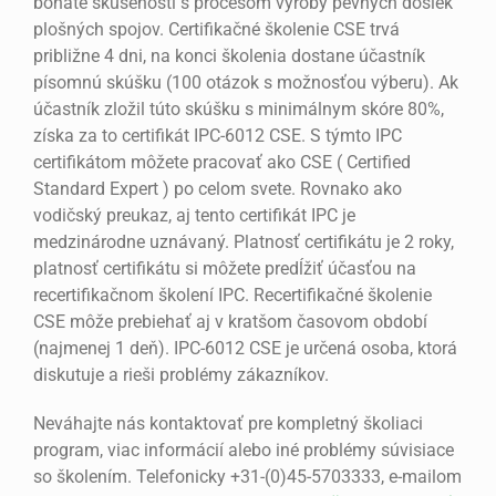
bohaté skúsenosti s procesom výroby pevných dosiek
plošných spojov. Certifikačné školenie CSE trvá
približne 4 dni, na konci školenia dostane účastník
písomnú skúšku (100 otázok s možnosťou výberu). Ak
účastník zložil túto skúšku s minimálnym skóre 80%,
získa za to certifikát IPC-6012 CSE. S týmto IPC
certifikátom môžete pracovať ako CSE ( Certified
Standard Expert ) po celom svete. Rovnako ako
vodičský preukaz, aj tento certifikát IPC je
medzinárodne uznávaný. Platnosť certifikátu je 2 roky,
platnosť certifikátu si môžete predĺžiť účasťou na
recertifikačnom školení IPC. Recertifikačné školenie
CSE môže prebiehať aj v kratšom časovom období
(najmenej 1 deň). IPC-6012 CSE je určená osoba, ktorá
diskutuje a rieši problémy zákazníkov.
Neváhajte nás kontaktovať pre kompletný školiaci
program, viac informácií alebo iné problémy súvisiace
so školením. Telefonicky +31-(0)45-5703333, e-mailom