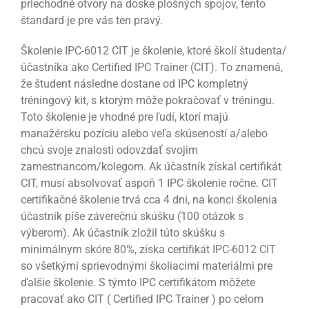
priechodné otvory na doske plošných spojov, tento
štandard je pre vás ten pravý.
Školenie IPC-6012 CIT je školenie, ktoré školí študenta/
účastníka ako Certified IPC Trainer (CIT). To znamená,
že študent následne dostane od IPC kompletný
tréningový kit, s ktorým môže pokračovať v tréningu.
Toto školenie je vhodné pre ľudí, ktorí majú
manažérsku pozíciu alebo veľa skúseností a/alebo
chcú svoje znalosti odovzdať svojim
zamestnancom/kolegom. Ak účastník získal certifikát
CIT, musí absolvovať aspoň 1 IPC školenie ročne. CIT
certifikačné školenie trvá cca 4 dni, na konci školenia
účastník píše záverečnú skúšku (100 otázok s
výberom). Ak účastník zložil túto skúšku s
minimálnym skóre 80%, získa certifikát IPC-6012 CIT
so všetkými sprievodnými školiacimi materiálmi pre
ďalšie školenie. S týmto IPC certifikátom môžete
pracovať ako CIT ( Certified IPC Trainer ) po celom