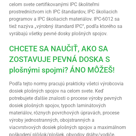
celom svete certifikovanými IPC školiteľmi
prostredníctvom ich IPC štandardov, IPC školiacich
programov a IPC školiacich materiálov. IPC-6012 sa
tiež nazýva „výrobný štandard IPC“, podľa ktorého sa
vyrábajú všetky pevné dosky plošných spojov.
CHCETE SA NAUČIŤ, AKO SA
ZOSTAVUJE PEVNÁ DOSKA S
plošnými spojmi? ÁNO MÔŽEŠ!
Podľa tejto normy pracujú prakticky všetci výrobcovia
dosiek plošných spojov na celom svete. Keď
potrebujete ďalšie znalosti o procese výroby pevných
dosiek plošných spojov, typoch laminátových
materiálov, rôznych povrchových úpravách, procese
výroby jednostranných, obojstranných a
viacvrstvových dosiek plošných spojov a maximálnom
poškodení plôšok/plošiek, obvodov dráhy/vodiče,