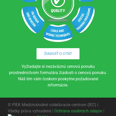
ŽIADOSŤ O CITÁT
Vyžiadajte si nezáväznú cenovú ponuku
prostredníctvom formulára žiadosti o cenovú ponuku.
Náš tím vám čoskoro poskytne požadované
informácie.
©
PIEK Medzinárodné vzdelávacie centrum (IEC) |
Všetky práva vyhradené |
Ochrana osobných údajov
|