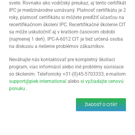
svete. Rovnako ako vodičský preukaz, aj tento certifikát
IPC je medzinárodne uznávaný. Platnosť certifikátu je 2
roky, platnosť certifikátu si môžete predĺžiť účasťou na
recertifikačnom školení IPC. Recertifikačné školenie CIT
sa môže uskutočniť aj v kratšom časovom období
(najmenej 1 deň). IPC-A-6012 CIT je tiež určená osoba
na diskusiu a riešenie problémov zákazníkov.
Neváhajte nás kontaktovať pre kompletný školiaci
program, viac informácií alebo iné problémy súvisiace
so školením. Telefonicky +31-(0)45-5703333, e-mailom
support@piek.international
alebo
si vyžiadajte cenovú
ponuku
.
ŽIADOSŤ O CITÁT