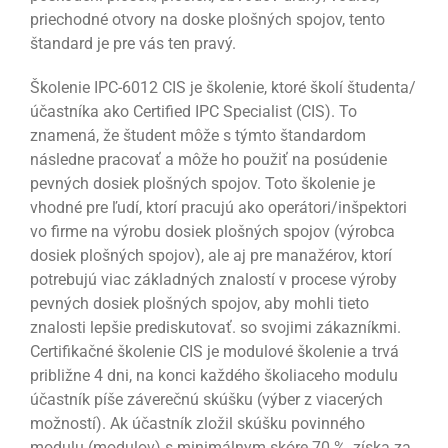
priechodné otvory na doske plošných spojov, tento
štandard je pre vás ten pravý.
Školenie IPC-6012 CIS je školenie, ktoré školí študenta/
účastníka ako Certified IPC Specialist (CIS). To
znamená, že študent môže s týmto štandardom
následne pracovať a môže ho použiť na posúdenie
pevných dosiek plošných spojov. Toto školenie je
vhodné pre ľudí, ktorí pracujú ako operátori/inšpektori
vo firme na výrobu dosiek plošných spojov (výrobca
dosiek plošných spojov), ale aj pre manažérov, ktorí
potrebujú viac základných znalostí v procese výroby
pevných dosiek plošných spojov, aby mohli tieto
znalosti lepšie prediskutovať. so svojimi zákazníkmi.
Certifikačné školenie CIS je modulové školenie a trvá
približne 4 dni, na konci každého školiaceho modulu
účastník píše záverečnú skúšku (výber z viacerých
možností). Ak účastník zložil skúšku povinného
modulu (modulov) s minimálnym skóre 70 %, získa za