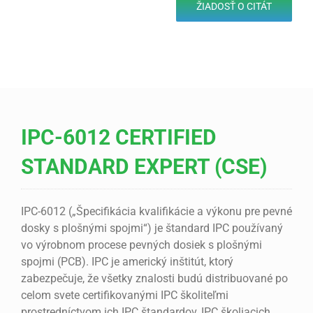
ŽIADOSŤ O CITÁT
IPC-6012 CERTIFIED
STANDARD EXPERT (CSE)
IPC-6012 („Špecifikácia kvalifikácie a výkonu pre pevné
dosky s plošnými spojmi“) je štandard IPC používaný
vo výrobnom procese pevných dosiek s plošnými
spojmi (PCB). IPC je americký inštitút, ktorý
zabezpečuje, že všetky znalosti budú distribuované po
celom svete certifikovanými IPC školiteľmi
prostredníctvom ich IPC štandardov, IPC školiacich