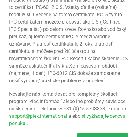
to certifikát IPC-6012 CIS. Všetky ďalšie (voliteľné)
moduly sú uvedené na tomto certifikáte IPC. S týmto
IPC certifikátom môžete pracovať ako CIS ( Certified
IPC Specialist ) po celom svete. Rovnako ako vodičský
preukaz, aj tento certifikát IPC je medzinárodne
uznávaný. Platnosť certifikátu je 2 roky, platnosť
certifikátu si môžete predĺžiť účasťou na
recertifikačnom školení IPC. Recertifikačné školenie CIS
sa môže uskutočniť aj v kratšom časovom období
(najmenej 1 deň). IPC-6012 CIS dokáže samostatne
riešiť výrobné/praktické problémy v oddelení.
Neváhajte nás kontaktovať pre kompletný školiaci
program, viac informácií alebo iné problémy súvisiace
so školením. Telefonicky +31-(0)45-5703333, e-mailom
support@piek.international
alebo
si vyžiadajte cenovú
ponuku
.