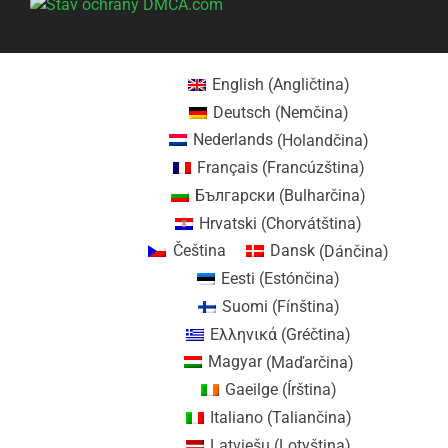
English
(
Angličtina
)
Deutsch
(
Nemčina
)
Nederlands
(
Holandčina
)
Français
(
Francúzština
)
Български
(
Bulharčina
)
Hrvatski
(
Chorvátština
)
Čeština
Dansk
(
Dánčina
)
Eesti
(
Estónčina
)
Suomi
(
Fínština
)
Ελληνικά
(
Gréčtina
)
Magyar
(
Maďarčina
)
Gaeilge
(
Írština
)
Italiano
(
Taliančina
)
Latviešu
(
Lotyština
)