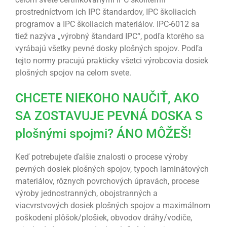
prostredníctvom ich IPC štandardov, IPC školiacich
programov a IPC školiacich materiálov. IPC-6012 sa
tiež nazýva „výrobný štandard IPC“, podľa ktorého sa
vyrábajú všetky pevné dosky plošných spojov. Podľa
tejto normy pracujú prakticky všetci výrobcovia dosiek
plošných spojov na celom svete.
CHCETE NIEKOHO NAUČIŤ, AKO
SA ZOSTAVUJE PEVNÁ DOSKA S
plošnými spojmi? ÁNO MÔŽEŠ!
Keď potrebujete ďalšie znalosti o procese výroby
pevných dosiek plošných spojov, typoch laminátových
materiálov, rôznych povrchových úpravách, procese
výroby jednostranných, obojstranných a
viacvrstvových dosiek plošných spojov a maximálnom
poškodení plôšok/plošiek, obvodov dráhy/vodiče,