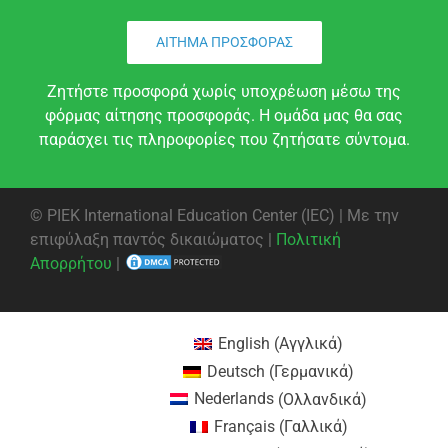
ΑΊΤΗΜΑ ΠΡΟΣΦΟΡΆΣ
Ζητήστε προσφορά χωρίς υποχρέωση μέσω της
φόρμας αίτησης προσφοράς. Η ομάδα μας θα σας
παράσχει τις πληροφορίες που ζητήσατε σύντομα.
©
PIEK International Education Center (IEC) | Με την
επιφύλαξη παντός δικαιώματος |
Πολιτική
Απορρήτου
|
English
(
Αγγλικά
)
Deutsch
(
Γερμανικά
)
Nederlands
(
Ολλανδικά
)
Français
(
Γαλλικά
)