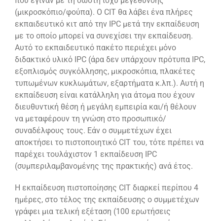
που έγιναν με τη σωστή ισχύ μεγέθυνσης
(μικροσκόπιο/φούπα). Ο CIT θα λάβει ένα πλήρες
εκπαιδευτικό κιτ από την IPC μετά την εκπαίδευση
με το οποίο μπορεί να συνεχίσει την εκπαίδευση.
Αυτό το εκπαιδευτικό πακέτο περιέχει μόνο
διδακτικό υλικό IPC (άρα δεν υπάρχουν πρότυπα IPC,
εξοπλισμός συγκόλλησης, μικροσκόπια, πλακέτες
τυπωμένων κυκλωμάτων, εξαρτήματα κ.λπ.). Αυτή η
εκπαίδευση είναι κατάλληλη για άτομα που έχουν
διευθυντική θέση ή μεγάλη εμπειρία και/ή θέλουν
να μεταφέρουν τη γνώση στο προσωπικό/
συναδέλφους τους. Εάν ο συμμετέχων έχει
αποκτήσει το πιστοποιητικό CIT του, τότε πρέπει να
παρέχει τουλάχιστον 1 εκπαίδευση IPC
(συμπεριλαμβανομένης της πρακτικής) ανά έτος.
Η εκπαίδευση πιστοποίησης CIT διαρκεί περίπου 4
ημέρες, στο τέλος της εκπαίδευσης ο συμμετέχων
γράφει μια τελική εξέταση (100 ερωτήσεις