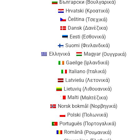
Български
(
Βουλγαρικά
)
Hrvatski
(
Κροατικά
)
Čeština
(
Τσεχικά
)
Dansk
(
Δανέζικα
)
Eesti
(
Εσθονικά
)
Suomi
(
Φινλανδικά
)
Ελληνικά
Magyar
(
Ουγγρικά
)
Gaeilge
(
Ιρλανδικά
)
Italiano
(
Ιταλικά
)
Latviešu
(
Λετονικά
)
Lietuvių
(
Λιθουανικά
)
Malti
(
Μαλτέζικα
)
Norsk bokmål
(
Νορβηγικά
)
Polski
(
Πολωνικά
)
Português
(
Πορτογαλικά
)
Română
(
Ρουμανικά
)