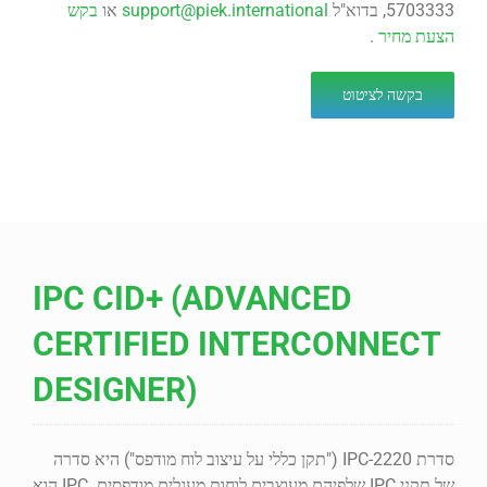
5703333, בדוא"ל
support@piek.international
או
בקש
הצעת מחיר
.
בקשה לציטוט
IPC CID+ (ADVANCED
CERTIFIED INTERCONNECT
DESIGNER)
סדרת IPC-2220 ("תקן כללי על עיצוב לוח מודפס") היא סדרה
של תקני IPC שלפיהם מעוצבים לוחות מעגלים מודפסים. IPC הוא