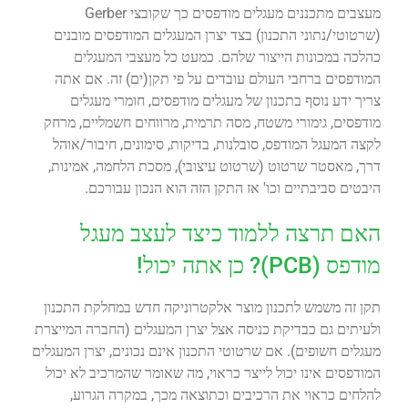
מעצבים מתכננים מעגלים מודפסים כך שקובצי Gerber
(שרטוטי/נתוני התכנון) בצד יצרן המעגלים המודפסים מובנים
כהלכה במכונות הייצור שלהם. כמעט כל מעצבי המעגלים
המודפסים ברחבי העולם עובדים על פי תקן(ים) זה. אם אתה
צריך ידע נוסף בתכנון של מעגלים מודפסים, חומרי מעגלים
מודפסים, גימורי משטח, מסה תרמית, מרווחים חשמליים, מרחק
לקצה המעגל המודפס, סובלנות, בדיקות, סימונים, חיבור/אוהל
דרך, מאסטר שרטוט (שרטוט עיצובי), מסכת הלחמה, אמינות,
היבטים סביבתיים וכו' אז התקן הזה הוא הנכון עבורכם.
האם תרצה ללמוד כיצד לעצב מעגל
מודפס (PCB)? כן אתה יכול!
תקן זה משמש לתכנון מוצר אלקטרוניקה חדש במחלקת התכנון
ולעיתים גם כבדיקת כניסה אצל יצרן המעגלים (החברה המייצרת
מעגלים חשופים). אם שרטוטי התכנון אינם נכונים, יצרן המעגלים
המודפסים אינו יכול לייצר כראוי, מה שאומר שהמרכיב לא יכול
להלחים כראוי את הרכיבים וכתוצאה מכך, במקרה הגרוע,