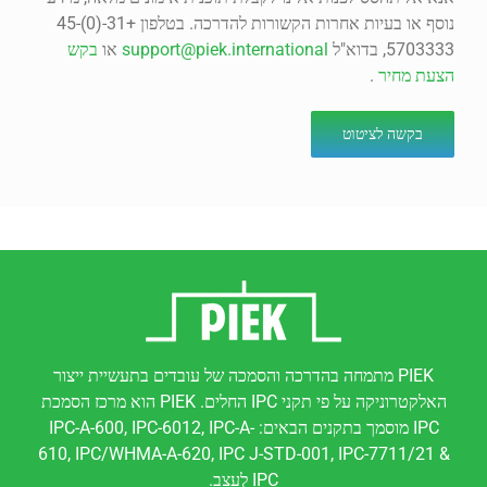
נוסף או בעיות אחרות הקשורות להדרכה. בטלפון +31-(0)45-
5703333, בדוא"ל
support@piek.international
או
בקש
הצעת מחיר
.
בקשה לציטוט
PIEK מתמחה בהדרכה והסמכה של עובדים בתעשיית ייצור
האלקטרוניקה על פי תקני IPC החלים. PIEK הוא מרכז הסמכת
IPC מוסמך בתקנים הבאים: IPC-A-600, IPC-6012, IPC-A-
610, IPC/WHMA-A-620, IPC J-STD-001, IPC-7711/21 &
IPC לְעַצֵב.