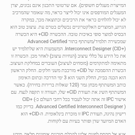
המייצרת מעגלים חשופים). אם שרטוטי התכנון אינם נכונים, יצרן
המעגלים המודפסים אינו יכול לייצר כראוי, מה שאומר שהמרכיב
לא יכול להלחים כראוי את הרכיבים וכתוצאה מכך, במקרה
הגרוע, המוצרים האלקטרוניים נכשלים בטרם עת. עיצוב טוב הוא
הבסיס למוצר סופי באיכות טובה. ההכשרה CID+ היא הכשרה
שמכשירה תלמיד/משתתף בתור Advanced Certified
Interconnect Designer (CID+). המשמעות היא שלתלמיד יש
את כל הידע על כללי עיצוב (הנחיות עיצוב) לאחר מכן. הכשרה זו
מתאימה למתקדמים (מומחים לעיצוב) העובדים במחלקת העיצוב.
הכשרת ההסמכה של CID+ מורכבת משני חלקים. החלק הראשון
הוא הכנה בבית, החלק השני הוא 3 ימי הדרכה ובתום האימון
כותב המשתתף מבחן גמר (120 שאלות ברירות בחירה). כאשר
המשתתף השיג את תעודת CID+ שלו, תעודה זו תקפה לנצח. עם
אישור IPC זה אתה יכול לעבוד בכל רחבי העולם כ-CID+ (
Advanced Certified Interconnect Designer ). בדיוק כמו
רישיון נהיגה, תעודת IPC זו מוכרת בינלאומית. ה-CID+ הוא
האדם המיועד שדן ופותר בעיות עם לקוחות.
אנא אל תהסס לפנות אלינו לקבלת תוכנית אימונים מלאה, מידע