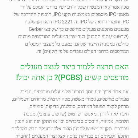
מכון אמריקאי המבטיח שכל הידע יופץ ברחבי העולם על ידי
מאמני IPC מוסמכים באמצעות תקני IPC, תוכניות ההדרכה של
IPC וחומרי הוראה של IPC. ה-IPC-2221 הוא תקן שלפיו
מעצבים מתכננים מעגלים מודפסים כך שקובצי Gerber
(שרטוטי/נתוני התכנון) בצד יצרן המעגלים המודפסים מובנים
כהלכה במכונות הייצור שלהם. כמעט כל מעצבי המעגלים
המודפסים ברחבי העולם עובדים על פי תקן(ים) זה.
האם תרצה ללמוד כיצד לעצב מעגלים
מודפסים קשים (PCBS)? כן אתה יכול!
אם אתה צריך ידע נוסף בתכנון של מעגלים מודפסים, חומרי
מעגלים מודפסים, גימורי משטח, מסה תרמית, מרווחים חשמליים,
מרחק לקצה המעגל המודפס, סובלנות, בדיקות, סימונים,
חיבור/אוהל דרך, מאסטר שרטוט (שרטוט עיצובי), מסכת
הלחמה, אמינות, היבטים סביבתיים וכו' אז התקן הזה הוא הנכון
עבורכם. תקן זה משמש לתכנון מוצר אלקטרוניקה חדש במחלקת
התכנון ולעיתים גם כבדיקת כניסה אצל יצרן המעגלים (החברה