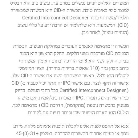
המוצרים האלקטרוניים נכשלים בטרם עת. עיצוב טוב הוא הבסיס
למוצר סופי באיכות טובה. הכשרת ה-CID היא הכשרה שמכשירה
תלמיד/משתתף בתור Certified Interconnect Designer
(CID). המשמעות היא שלתלמיד יש הרבה ידע על כללי עיצוב
(הנחיות עיצוב) לאחר מכן.
הכשרה זו מתאימה לאנשים העובדים במחלקת העיצוב. הכשרת
הסמכת CID מורכבת משני חלקים. החלק הראשון הוא הכנה
בבית, החלק השני הוא 3 ימי הדרכה ובתום האימון המשתתף
כותב מבחן גמר (110 שאלות ברירות בחירה). הציון המינימלי
להצליח הוא 73%. כאשר המשתתף השיג את אישור ה-CID שלו,
אישור זה תקף לנצח. עם אישור IPC זה אתה יכול לעבוד כ-CID (
Certified Interconnect Designer ) בכל רחבי העולם. בדיוק
כמו רישיון נהיגה, תעודת IPC זו מוכרת בינלאומית. אם מישהו
מעוניין בהכשרה נוספת (מתקדמת), הדרכת CID+ מתאימה לכך.
ה-CID הוא האדם המיועד שדן ופותר בעיות עם לקוחות.
אנא אל תהסס לפנות אלינו לקבלת תוכנית אימונים מלאה, מידע
נוסף או בעיות אחרות הקשורות להדרכה. בטלפון +31-(0)45-