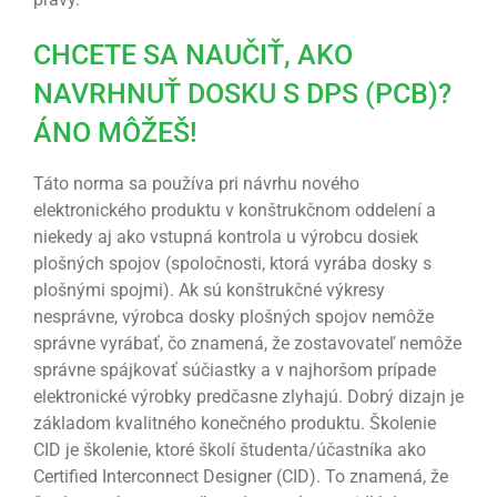
CHCETE SA NAUČIŤ, AKO
NAVRHNUŤ DOSKU S DPS (PCB)?
ÁNO MÔŽEŠ!
Táto norma sa používa pri návrhu nového
elektronického produktu v konštrukčnom oddelení a
niekedy aj ako vstupná kontrola u výrobcu dosiek
plošných spojov (spoločnosti, ktorá vyrába dosky s
plošnými spojmi). Ak sú konštrukčné výkresy
nesprávne, výrobca dosky plošných spojov nemôže
správne vyrábať, čo znamená, že zostavovateľ nemôže
správne spájkovať súčiastky a v najhoršom prípade
elektronické výrobky predčasne zlyhajú. Dobrý dizajn je
základom kvalitného konečného produktu. Školenie
CID je školenie, ktoré školí študenta/účastníka ako
Certified Interconnect Designer (CID). To znamená, že