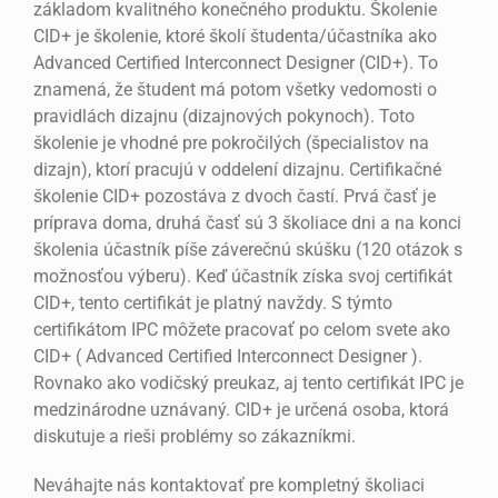
základom kvalitného konečného produktu. Školenie
CID+ je školenie, ktoré školí študenta/účastníka ako
Advanced Certified Interconnect Designer (CID+). To
znamená, že študent má potom všetky vedomosti o
pravidlách dizajnu (dizajnových pokynoch). Toto
školenie je vhodné pre pokročilých (špecialistov na
dizajn), ktorí pracujú v oddelení dizajnu. Certifikačné
školenie CID+ pozostáva z dvoch častí. Prvá časť je
príprava doma, druhá časť sú 3 školiace dni a na konci
školenia účastník píše záverečnú skúšku (120 otázok s
možnosťou výberu). Keď účastník získa svoj certifikát
CID+, tento certifikát je platný navždy. S týmto
certifikátom IPC môžete pracovať po celom svete ako
CID+ ( Advanced Certified Interconnect Designer ).
Rovnako ako vodičský preukaz, aj tento certifikát IPC je
medzinárodne uznávaný. CID+ je určená osoba, ktorá
diskutuje a rieši problémy so zákazníkmi.
Neváhajte nás kontaktovať pre kompletný školiaci