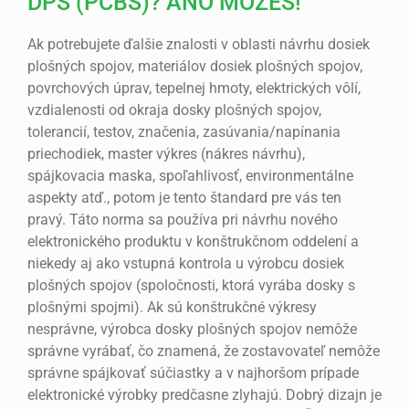
DPS (PCBS)? ÁNO MÔŽEŠ!
Ak potrebujete ďalšie znalosti v oblasti návrhu dosiek
plošných spojov, materiálov dosiek plošných spojov,
povrchových úprav, tepelnej hmoty, elektrických vôlí,
vzdialenosti od okraja dosky plošných spojov,
tolerancií, testov, značenia, zasúvania/napínania
priechodiek, master výkres (nákres návrhu),
spájkovacia maska, spoľahlivosť, environmentálne
aspekty atď., potom je tento štandard pre vás ten
pravý. Táto norma sa používa pri návrhu nového
elektronického produktu v konštrukčnom oddelení a
niekedy aj ako vstupná kontrola u výrobcu dosiek
plošných spojov (spoločnosti, ktorá vyrába dosky s
plošnými spojmi). Ak sú konštrukčné výkresy
nesprávne, výrobca dosky plošných spojov nemôže
správne vyrábať, čo znamená, že zostavovateľ nemôže
správne spájkovať súčiastky a v najhoršom prípade
elektronické výrobky predčasne zlyhajú. Dobrý dizajn je