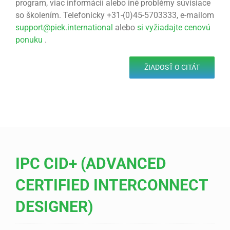
program, viac informácií alebo iné problémy súvisiace
so školením. Telefonicky +31-(0)45-5703333, e-mailom
support@piek.international
alebo
si vyžiadajte cenovú
ponuku
.
ŽIADOSŤ O CITÁT
IPC CID+ (ADVANCED
CERTIFIED INTERCONNECT
DESIGNER)