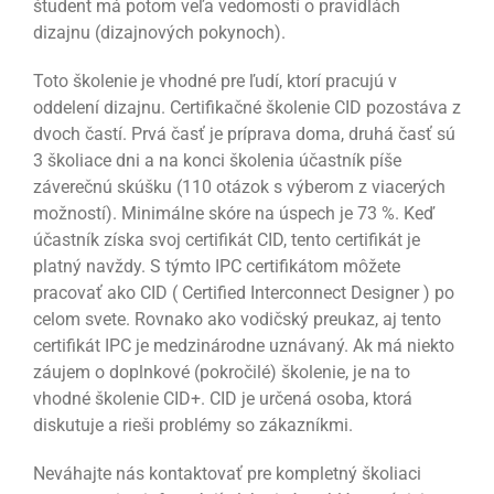
študent má potom veľa vedomostí o pravidlách
dizajnu (dizajnových pokynoch).
Toto školenie je vhodné pre ľudí, ktorí pracujú v
oddelení dizajnu. Certifikačné školenie CID pozostáva z
dvoch častí. Prvá časť je príprava doma, druhá časť sú
3 školiace dni a na konci školenia účastník píše
záverečnú skúšku (110 otázok s výberom z viacerých
možností). Minimálne skóre na úspech je 73 %. Keď
účastník získa svoj certifikát CID, tento certifikát je
platný navždy. S týmto IPC certifikátom môžete
pracovať ako CID ( Certified Interconnect Designer ) po
celom svete. Rovnako ako vodičský preukaz, aj tento
certifikát IPC je medzinárodne uznávaný. Ak má niekto
záujem o doplnkové (pokročilé) školenie, je na to
vhodné školenie CID+. CID je určená osoba, ktorá
diskutuje a rieši problémy so zákazníkmi.
Neváhajte nás kontaktovať pre kompletný školiaci