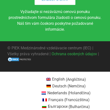
Vyžiadajte si nezáväznú cenovú ponuku
prostredníctvom formulára žiadosti o cenovú ponuku.
Náš tím vám čoskoro poskytne požadované
informácie.
©
PIEK Medzinárodné vzdelávacie centrum (IEC) |
Všetky práva vyhradené |
Ochrana osobných údajov
|
English
(
Angličtina
)
Deutsch
(
Nemčina
)
Nederlands
(
Holandčina
)
Français
(
Francúzština
)
Български
(
Bulharčina
)