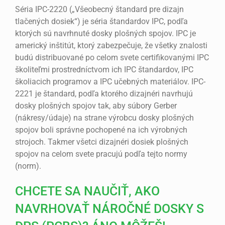
Séria IPC-2220 („Všeobecný štandard pre dizajn
tlačených dosiek“) je séria štandardov IPC, podľa
ktorých sú navrhnuté dosky plošných spojov. IPC je
americký inštitút, ktorý zabezpečuje, že všetky znalosti
budú distribuované po celom svete certifikovanými IPC
školiteľmi prostredníctvom ich IPC štandardov, IPC
školiacich programov a IPC učebných materiálov. IPC-
2221 je štandard, podľa ktorého dizajnéri navrhujú
dosky plošných spojov tak, aby súbory Gerber
(nákresy/údaje) na strane výrobcu dosky plošných
spojov boli správne pochopené na ich výrobných
strojoch. Takmer všetci dizajnéri dosiek plošných
spojov na celom svete pracujú podľa tejto normy
(norm).
CHCETE SA NAUČIŤ, AKO
NAVRHOVAŤ NÁROČNÉ DOSKY S