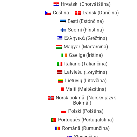
Hrvatski
(
Chorvátština
)
Čeština
Dansk
(
Dánčina
)
Eesti
(
Estónčina
)
Suomi
(
Fínština
)
Ελληνικά
(
Gréčtina
)
Magyar
(
Maďarčina
)
Gaeilge
(
Írština
)
Italiano
(
Taliančina
)
Latviešu
(
Lotyština
)
Lietuvių
(
Litovčina
)
Malti
(
Maltézština
)
Norsk bokmål
(
Nórsky jazyk
Bokmål
)
Polski
(
Polština
)
Português
(
Portugalština
)
Română
(
Rumunčina
)
Slovenčina