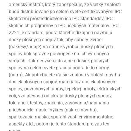
americký inštitút, ktorý zabezpečuje, že všetky znalosti
budú distribuované po celom svete certifikovanými IPC
školiteľmi prostredníctvom ich IPC štandardov, IPC
školiacich programov a IPC učebných materiálov. IPC-
2221 je štandard, podľa ktorého dizajnéri navrhujú
dosky plošných spojov tak, aby súbory Gerber
(nákresy/údaje) na strane výrobcu dosky plošných
spojov boli správne pochopené na ich výrobných
strojoch. Takmer všetci dizajnéri dosiek plošných
spojov na celom svete pracujú podľa tejto normy
(norm). Ak potrebujete ďalšie znalosti v oblasti návrhu
dosiek plošných spojov, materiálov dosiek plošných
spojov, povrchových úprav, tepelnej hmoty, elektrických
vôlí, vzdialenosti od okraja dosky plošných spojov,
tolerancií, testov, značenia, zasúvania/napínania
priechodiek, master výkres (nákres návrhu),
spájkovacia maska, spoľahlivosť, environmentálne
aspekty atď., potom je tento štandard pre vás ten
pravý.