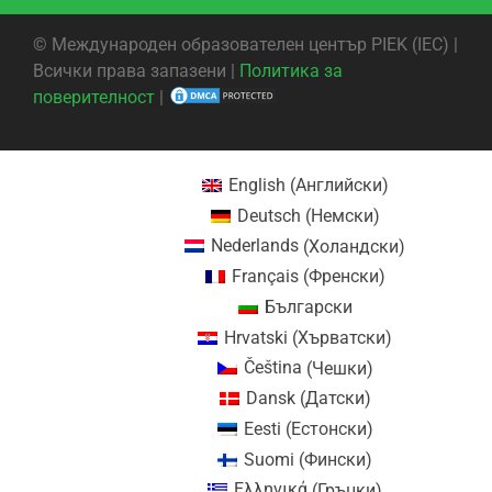
©
Международен образователен център PIEK (IEC) |
Всички права запазени |
Политика за
поверителност
|
English
(
Английски
)
Deutsch
(
Немски
)
Nederlands
(
Холандски
)
Français
(
Френски
)
Български
Hrvatski
(
Хърватски
)
Čeština
(
Чешки
)
Dansk
(
Датски
)
Eesti
(
Естонски
)
Suomi
(
Фински
)
Ελληνικά
(
Гръцки
)