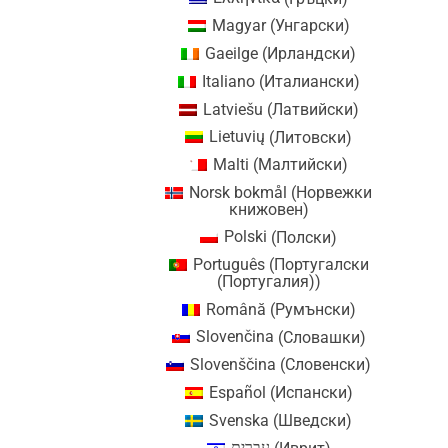
Magyar
(
Унгарски
)
Gaeilge
(
Ирландски
)
Italiano
(
Италиански
)
Latviešu
(
Латвийски
)
Lietuvių
(
Литовски
)
Malti
(
Малтийски
)
Norsk bokmål
(
Норвежки
книжовен
)
Polski
(
Полски
)
Português
(
Португалски
(Португалия)
)
Română
(
Румънски
)
Slovenčina
(
Словашки
)
Slovenščina
(
Словенски
)
Español
(
Испански
)
Svenska
(
Шведски
)
עברית
(
Иврит
)