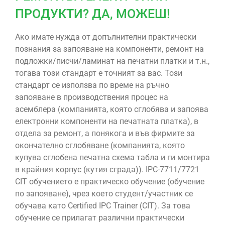
ПРОДУКТИ? ДА, МОЖЕШ!
Ако имате нужда от допълнителни практически
познания за запояване на компоненти, ремонт на
подложки/писчи/ламинат на печатни платки и т.н.,
тогава този стандарт е точният за вас. Този
стандарт се използва по време на ръчно
запояване в производствения процес на
асемблера (компанията, която сглобява и запоява
електронни компоненти на печатната платка), в
отдела за ремонт, а понякога и във фирмите за
окончателно сглобяване (компанията, която
купува сглобена печатна схема табла и ги монтира
в крайния корпус (кутия сграда)). IPC-7711/7721
CIT обучението е практическо обучение (обучение
по запояване), чрез което студент/участник се
обучава като Certified IPC Trainer (CIT). За това
обучение се прилагат различни практически