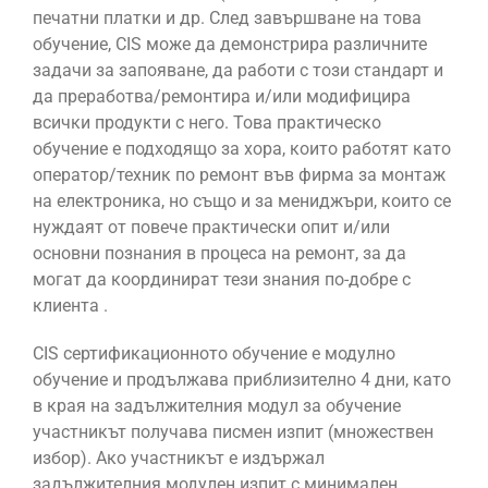
печатни платки и др. След завършване на това
обучение, CIS може да демонстрира различните
задачи за запояване, да работи с този стандарт и
да преработва/ремонтира и/или модифицира
всички продукти с него. Това практическо
обучение е подходящо за хора, които работят като
оператор/техник по ремонт във фирма за монтаж
на електроника, но също и за мениджъри, които се
нуждаят от повече практически опит и/или
основни познания в процеса на ремонт, за да
могат да координират тези знания по-добре с
клиента .
CIS сертификационното обучение е модулно
обучение и продължава приблизително 4 дни, като
в края на задължителния модул за обучение
участникът получава писмен изпит (множествен
избор). Ако участникът е издържал
задължителния модулен изпит с минимален