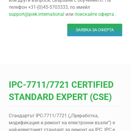
или други въпроси, свързани с обучението. На
телефон +31-(0)45-5703333, по имейл
support@piek.international
или
поискайте оферта
.
ЗАЯВКА ЗА ОФЕРТА
IPC-7711/7721 CERTIFIED
STANDARD EXPERT (CSE)
Стандартът IPC-7711/7721 („Преработка,
модификация и ремонт на електронни възли“) е
най-известният стандарт за ремонт на IPC. IPC е