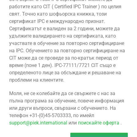
работите като CIT ( Certified IPC Trainer ) по целия
свят. Точно като шофьорска книжка, този
сертификат IPC е международно признат.
Сертификатът е валиден за 2 години, можете да
удължите валидирането на сертификата, като
участвате в обучение за повторно сертифициране
на IPC. Обучението за повторно сертифициране на
CIT може да се проведе за по-кратък период от
време (поне 1 ден). IPC-77111/7721 CIT също е
определеното лице за обсъждане и решаване на
проблеми на клиентите.
Моля, не се колебайте да се свържете с нас за
пълна програма за обучение, повече информация
или други въпроси, свързани с обучението. На
телефон +31-(0)45-5703333, по имейл
support@piek.international
или
поискайте оферта
.