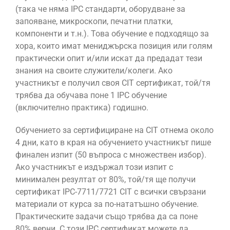
(така че няма IPC стандарти, оборудване за
запояване, микроскопи, печатни платки,
компоненти и т.н.). Това обучение е подходящо за
хора, които имат мениджърска позиция или голям
практически опит и/или искат да предадат тези
знания на своите служители/колеги. Ако
участникът е получил своя CIT сертификат, той/тя
трябва да обучава поне 1 IPC обучение
(включително практика) годишно.
Обучението за сертифициране на CIT отнема около
4 дни, като в края на обучението участникът пише
финален изпит (50 въпроса с множествен избор).
Ако участникът е издържал този изпит с
минимален резултат от 80%, той/тя ще получи
сертификат IPC-7711/7721 CIT с всички свързани
материали от курса за по-нататъшно обучение.
Практическите задачи също трябва да са поне
80% верни. С този IPC сертификат можете да