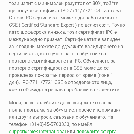
този изпит с минимален резултат от 80%, той/тя
ще получи сертификат IPC-7711/7721 CSE за това.
С този IPC сертификат можете да работите като
CSE ( Certified Standard Expert ) по целия свят. Точно
като шофьорска книжка, този сертификат IPC е
международно признат. Сертификатът е валиден
за 2 години, можете да удължите валидирането на
сертификата, като участвате в обучение за
повторно сертифициране на IPC. Обучението за
повторно сертифициране на CSE може да се
проведе за по-кратък период от време (поне 1
ден). IPC-7711/7721 CSE е определеното лице,
което обсъжда и решава проблеми на клиентите.
Моля, не се колебайте да се свържете с нас за
пълна програма за обучение, повече информация
или други въпроси, свързани с обучението. На
телефон +31-(0)45-5703333, по имейл
support@piek.international
или
поискайте оферта
.