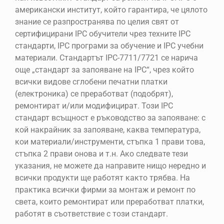
американски институт, който гарантира, че цялото
знание се разпространява по целия свят от
сертифицирани IPC обучители чрез техните IPC
стандарти, IPC програми за обучение и IPC учебни
материали. Стандартът IPC-7711/7721 се нарича
още „стандарт за запояване на IPC“, чрез който
всички видове сглобени печатни платки
(електроника) се преработват (подобрят),
ремонтират и/или модифицират. Този IPC
стандарт всъщност е ръководство за запояване: с
кой накрайник за запояване, каква температура,
кои материали/инструменти, стъпка 1 прави това,
стъпка 2 прави онова и т.н. Ако следвате тези
указания, не можете да направите нищо нередно и
всички продукти ще работят както трябва. На
практика всички фирми за монтаж и ремонт по
света, които ремонтират или преработват платки,
работят в съответствие с този стандарт.