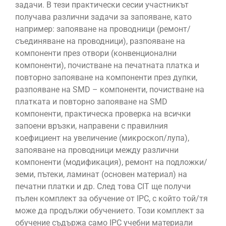
задачи. В тези практически сесии участникът
получава различни задачи за запояване, като
например: запояване на проводници (ремонт/
съединяване на проводници), разпояване на
компоненти през отвори (конвенционални
компоненти), почистване на печатната платка и
повторно запояване на компоненти през дупки,
разпояване на SMD – компоненти, почистване на
платката и повторно запояване на SMD
компоненти, практическа проверка на всички
запоени връзки, направени с правилния
коефициент на увеличение (микроскоп/лупа),
запояване на проводници между различни
компоненти (модификация), ремонт на подложки/
земи, пътеки, ламинат (основен материал) на
печатни платки и др. След това CIT ще получи
пълен комплект за обучение от IPC, с който той/тя
може да продължи обучението. Този комплект за
обучение съдържа само IPC учебни материали