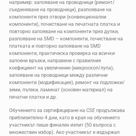
например: запояване на проводници (ремонт/
съединяване на проводници), разпояване на
компоненти през отвори (конвенционални
компоненти), почистване на печатната платка и
повторно запояване на компоненти през дупки,
разпояване на SMD – компоненти, почистване на
платката и повторно запояване на SMD
компоненти, практическа проверка на всички
запоени връзки, направени с правилния
коефициент на увеличение (микроскоп/лупа),
запояване на проводници между различни
компоненти (модификация), ремонт на подложки/
земи, пътеки, ламинат (основен материал) на
печатни платки и др.
Обучението за сертифициране на CSE продължава
приблизително 4 дни, като в края на обучението
участникът пише финален изпит (50 въпроса с
множествен избор). Ако участникът е издържал