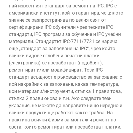
най-известният стандарт за ремонт на IPC. IPC е
американски институт, който гарантира, че цялото
знание се разпространява по целия свят от
сертифицирани IPC обучители чрез техните IPC
стандарти, IPC програми за обучение и IPC учебни
материали. Стандартът IPC-7711/7721 се нарича
още „стандарт за запояване на IPC“, чрез който
всички видове сглобени печатни платки
(електроника) се преработват (подобрят),
ремонтират и/или модифицират. Този IPC
стандарт всъщност е ръководство за запояване: с
кой накрайник за запояване, каква температура,
кои материали/инструменти, стъпка 1 прави това,
стъпка 2 прави онова и т.н. Ако следвате тези
указания, не можете да направите нищо нередно и
всички продукти ще работят както трябва. На
практика всички фирми за монтаж и ремонт по
света, които ремонтират или преработват платки,