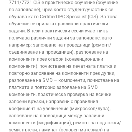
7711/7721 CIS е практическо обучение (обучение
по запояване), чрез което студент/участник се
обучава като Certified IPC Specialist (CIS). За това
обучение се прилагат различни практически
задачи. В тези практически сесии участникът
получава различни задачи за запояване, като
например: запояване на проводници (ремонт/
съединяване на проводници), разпояване на
компоненти през отвори (конвенционални
компоненти), почистване на печатната платка и
повторно запояване на компоненти през дупки,
разпояване на SMD – компоненти, почистване на
платката и повторно запояване на SMD
компоненти, практическа проверка на всички
запоени връзки, направени с правилния
коефициент на увеличение (микроскоп/лупа),
запояване на проводници между различни
компоненти (модификация), ремонт на подложки/
земи, пътеки, ламинат (основен материал) на