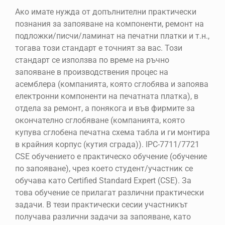
Ако имате нужда от допълнителни практически
познания за запояване на компоненти, ремонт на
подложки/писчи/ламинат на печатни платки и т.н.,
тогава този стандарт е точният за вас. Този
стандарт се използва по време на ръчно
запояване в производствения процес на
асемблера (компанията, която сглобява и запоява
електронни компоненти на печатната платка), в
отдела за ремонт, а понякога и във фирмите за
окончателно сглобяване (компанията, която
купува сглобена печатна схема табла и ги монтира
в крайния корпус (кутия сграда)). IPC-7711/7721
CSE обучението е практическо обучение (обучение
по запояване), чрез което студент/участник се
обучава като Certified Standard Expert (CSE). За
това обучение се прилагат различни практически
задачи. В тези практически сесии участникът
получава различни задачи за запояване, като