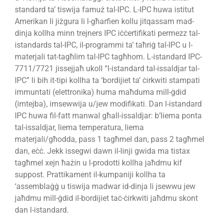
standard ta’ tiswija famuż tal-IPC. L-IPC huwa istitut
Amerikan li jiżgura li l-għarfien kollu jitqassam mad-
dinja kollha minn trejners IPC iċċertifikati permezz tal-
istandards tal-IPC, il-programmi ta’ taħriġ tal-IPC u l-
materjali tat-tagħlim tal-IPC tagħhom. L-istandard IPC-
7711/7721 jissejjaħ ukoll “l-istandard tal-issaldjar tal-
IPC” li bih it-tipi kollha ta ‘bordijiet ta’ ċirkwiti stampati
immuntati (elettronika) huma maħduma mill-ġdid
(imtejba), imsewwija u/jew modifikati. Dan l-istandard
IPC huwa fil-fatt manwal għall-issaldjar: b’liema ponta
tal-issaldjar, liema temperatura, liema
materjali/għodda, pass 1 tagħmel dan, pass 2 tagħmel
dan, eċċ. Jekk issegwi dawn il-linji gwida ma tistax
tagħmel xejn ħażin u l-prodotti kollha jaħdmu kif
suppost. Prattikament il-kumpaniji kollha ta
‘assemblaġġ u tiswija madwar id-dinja li jsewwu jew
jaħdmu mill-ġdid il-bordijiet taċ-ċirkwiti jaħdmu skont
dan l-istandard.