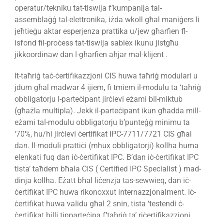
operatur/tekniku tat-tiswija f’kumpanija tal-
assemblaġġ tal-elettronika, iżda wkoll għal maniġers li
jeħtieġu aktar esperjenza prattika u/jew għarfien fl-
isfond fil-proċess tat-tiswija sabiex ikunu jistgħu
jikkoordinaw dan l-għarfien aħjar mal-klijent .
It-taħriġ taċ-ċertifikazzjoni CIS huwa taħriġ modulari u
jdum għal madwar 4 ijiem, fi tmiem il-modulu ta ‘taħriġ
obbligatorju l-parteċipant jirċievi eżami bil-miktub
(għażla multipla). Jekk il-parteċipant ikun għadda mill-
eżami tal-modulu obbligatorju b’punteġġ minimu ta
‘70%, hu/hi jirċievi ċertifikat IPC-7711/7721 CIS għal
dan. Il-moduli prattiċi (mhux obbligatorji) kollha huma
elenkati fuq dan iċ-ċertifikat IPC. B’dan iċ-ċertifikat IPC
tista’ taħdem bħala CIS ( Certified IPC Specialist ) mad-
dinja kollha. Eżatt bħal liċenzja tas-sewwieq, dan iċ-
ċertifikat IPC huwa rikonoxxut internazzjonalment. Iċ-
ċertifikat huwa validu għal 2 snin, tista ‘testendi ċ-
ċertifikat billi tipparteċipa f’taħriġ ta’ riċertifikazzjoni