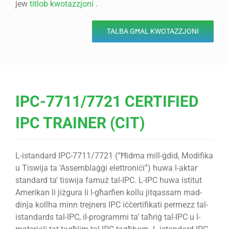
jew
titlob kwotazzjoni
.
TALBA GĦAL KWOTAZZJONI
IPC-7711/7721 CERTIFIED
IPC TRAINER (CIT)
L-istandard IPC-7711/7721 (“Ħidma mill-ġdid, Modifika
u Tiswija ta ‘Assemblaġġi elettroniċi”) huwa l-aktar
standard ta’ tiswija famuż tal-IPC. L-IPC huwa istitut
Amerikan li jiżgura li l-għarfien kollu jitqassam mad-
dinja kollha minn trejners IPC iċċertifikati permezz tal-
istandards tal-IPC, il-programmi ta’ taħriġ tal-IPC u l-