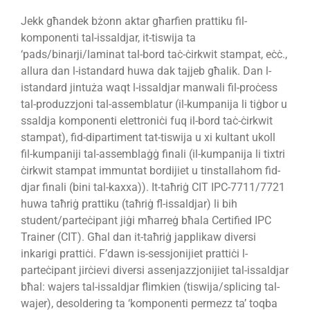
Jekk għandek bżonn aktar għarfien prattiku fil-
komponenti tal-issaldjar, it-tiswija ta
‘pads/binarji/laminat tal-bord taċ-ċirkwit stampat, eċċ.,
allura dan l-istandard huwa dak tajjeb għalik. Dan l-
istandard jintuża waqt l-issaldjar manwali fil-proċess
tal-produzzjoni tal-assemblatur (il-kumpanija li tiġbor u
ssaldja komponenti elettroniċi fuq il-bord taċ-ċirkwit
stampat), fid-dipartiment tat-tiswija u xi kultant ukoll
fil-kumpaniji tal-assemblaġġ finali (il-kumpanija li tixtri
ċirkwit stampat immuntat bordijiet u tinstallahom fid-
djar finali (bini tal-kaxxa)). It-taħriġ CIT IPC-7711/7721
huwa taħriġ prattiku (taħriġ fl-issaldjar) li bih
student/parteċipant jiġi mħarreġ bħala Certified IPC
Trainer (CIT). Għal dan it-taħriġ japplikaw diversi
inkarigi prattiċi. F’dawn is-sessjonijiet prattiċi l-
parteċipant jirċievi diversi assenjazzjonijiet tal-issaldjar
bħal: wajers tal-issaldjar flimkien (tiswija/splicing tal-
wajer), desoldering ta ‘komponenti permezz ta’ toqba