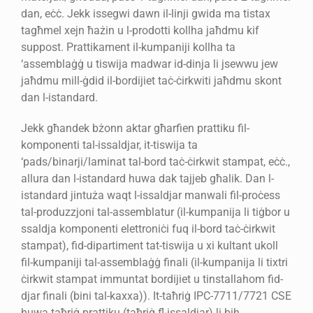
dan, eċċ. Jekk issegwi dawn il-linji gwida ma tistax
tagħmel xejn ħażin u l-prodotti kollha jaħdmu kif
suppost. Prattikament il-kumpaniji kollha ta
‘assemblaġġ u tiswija madwar id-dinja li jsewwu jew
jaħdmu mill-ġdid il-bordijiet taċ-ċirkwiti jaħdmu skont
dan l-istandard.
Jekk għandek bżonn aktar għarfien prattiku fil-
komponenti tal-issaldjar, it-tiswija ta
‘pads/binarji/laminat tal-bord taċ-ċirkwit stampat, eċċ.,
allura dan l-istandard huwa dak tajjeb għalik. Dan l-
istandard jintuża waqt l-issaldjar manwali fil-proċess
tal-produzzjoni tal-assemblatur (il-kumpanija li tiġbor u
ssaldja komponenti elettroniċi fuq il-bord taċ-ċirkwit
stampat), fid-dipartiment tat-tiswija u xi kultant ukoll
fil-kumpaniji tal-assemblaġġ finali (il-kumpanija li tixtri
ċirkwit stampat immuntat bordijiet u tinstallahom fid-
djar finali (bini tal-kaxxa)). It-taħriġ IPC-7711/7721 CSE
huwa taħriġ prattiku (taħriġ fl-issaldjar) li bih