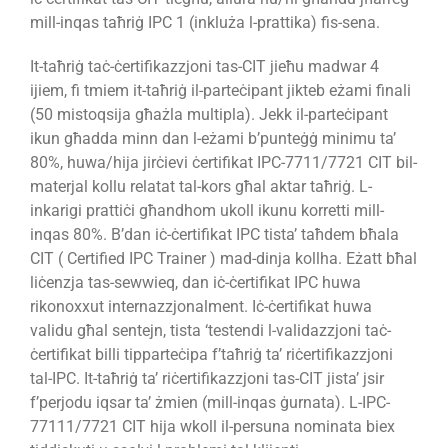
mill-inqas taħriġ IPC 1 (inkluża l-prattika) fis-sena.
It-taħriġ taċ-ċertifikazzjoni tas-CIT jieħu madwar 4
ijiem, fi tmiem it-taħriġ il-parteċipant jikteb eżami finali
(50 mistoqsija għażla multipla). Jekk il-parteċipant
ikun għadda minn dan l-eżami b’punteġġ minimu ta’
80%, huwa/hija jirċievi ċertifikat IPC-7711/7721 CIT bil-
materjal kollu relatat tal-kors għal aktar taħriġ. L-
inkarigi prattiċi għandhom ukoll ikunu korretti mill-
inqas 80%. B’dan iċ-ċertifikat IPC tista’ taħdem bħala
CIT ( Certified IPC Trainer ) mad-dinja kollha. Eżatt bħal
liċenzja tas-sewwieq, dan iċ-ċertifikat IPC huwa
rikonoxxut internazzjonalment. Iċ-ċertifikat huwa
validu għal sentejn, tista ‘testendi l-validazzjoni taċ-
ċertifikat billi tipparteċipa f’taħriġ ta’ riċertifikazzjoni
tal-IPC. It-taħriġ ta’ riċertifikazzjoni tas-CIT jista’ jsir
f’perjodu iqsar ta’ żmien (mill-inqas ġurnata). L-IPC-
77111/7721 CIT hija wkoll il-persuna nominata biex