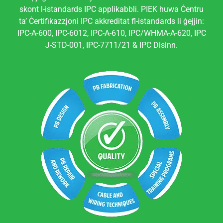
skont l-istandards IPC applikabbli. PIEK huwa Ċentru
ta’ Ċertifikazzjoni IPC akkreditat fl-istandards li ġejjin:
IPC-A-600, IPC-6012, IPC-A-610, IPC/WHMA-A-620, IPC
J-STD-001, IPC-7711/21 & IPC Disinn.