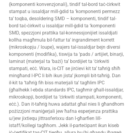
(komponenti konvenzjonali), tindif tal-bord taċ-ċirkwit
stampat u issaldjar mill-ġdid ta ‘komponenti permezz
ta’ toqba, desoldering SMD – komponenti, tindif tal-
bord taċ-ċirkwit u issaldjar mill-ġdid ta ‘komponenti
SMD, spezzjoni prattika tal-konnessjonijiet issaldjati
kollha magħmula bil-fattur ta’ ingrandiment korrett
(mikroskopju / loupe), wajers tal-issaldjar bejn diversi
komponenti (modifika), tiswija ta ‘pads / artijiet, binarji,
laminat (materjal ta ‘bażi) ta’ bordijiet ta ‘ċirkwiti
stampati, eċċ. Wara, is-CIT se jirċievi kit ta’ taħriġ sħiħ
mingħand l-IPC li bih ikun jista’ jkompli bit-taħriġ. Dan
il-kit ta ‘taħriġ fih biss materjali ta’ tagħlim IPC
(għalhekk l-ebda standards IPC, tagħmir għall-issaldjar,
mikroskopji, bordijiet ta ‘ċirkwiti stampati, komponenti,
eċċ.). Dan it-taħriġ huwa adattat għal nies li għandhom
pożizzjoni maniġerjali jew ħafna esperjenza prattika
u/jew jixtiequ jittrasferixxu dan l-għarfien lill-
istaff/kollegi tagħhom. Jekk il-parteċipant ikun kiseb
iċ-ċertifikat tas-CIT tiegħu, allura hu/hi għandu jħarreġ