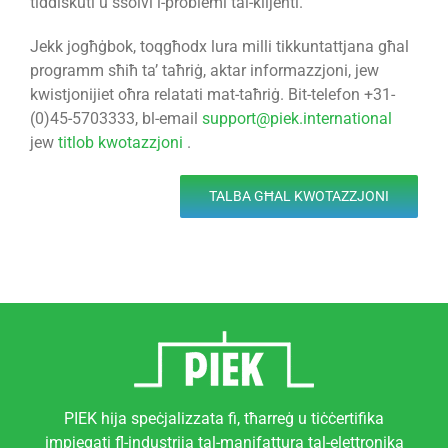
tiddiskuti u ssolvi l-problemi tal-klijenti.
Jekk jogħġbok, toqgħodx lura milli tikkuntattjana għal
programm sħiħ ta’ taħriġ, aktar informazzjoni, jew
kwistjonijiet oħra relatati mat-taħriġ. Bit-telefon +31-
(0)45-5703333, bl-email
support@piek.international
jew
titlob kwotazzjoni
.
TALBA GĦAL KWOTAZZJONI
PIEK hija speċjalizzata fi, tħarreġ u tiċċertifika
impjegati fl-industrija tal-manifattura tal-elettronika