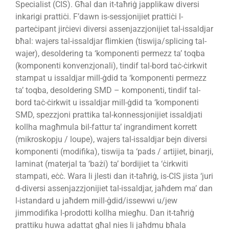
Specialist (CIS). Għal dan it-taħriġ japplikaw diversi
inkarigi prattiċi. F’dawn is-sessjonijiet prattiċi l-
parteċipant jirċievi diversi assenjazzjonijiet tal-issaldjar
bħal: wajers tal-issaldjar flimkien (tiswija/splicing tal-
wajer), desoldering ta ‘komponenti permezz ta’ toqba
(komponenti konvenzjonali), tindif tal-bord taċ-ċirkwit
stampat u issaldjar mill-ġdid ta ‘komponenti permezz
ta’ toqba, desoldering SMD – komponenti, tindif tal-
bord taċ-ċirkwit u issaldjar mill-ġdid ta ‘komponenti
SMD, spezzjoni prattika tal-konnessjonijiet issaldjati
kollha magħmula bil-fattur ta’ ingrandiment korrett
(mikroskopju / loupe), wajers tal-issaldjar bejn diversi
komponenti (modifika), tiswija ta ‘pads / artijiet, binarji,
laminat (materjal ta ‘bażi) ta’ bordijiet ta ‘ċirkwiti
stampati, eċċ. Wara li jlesti dan it-taħriġ, is-CIS jista ‘juri
d-diversi assenjazzjonijiet tal-issaldjar, jaħdem ma’ dan
l-istandard u jaħdem mill-ġdid/issewwi u/jew
jimmodifika l-prodotti kollha miegħu. Dan it-taħriġ
prattiku huwa adattat għal nies li jaħdmu bħala