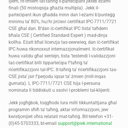
ijiem, fit-tmiem tat-taħriġ il-parteċipant jikteb eżami
finali (50 mistoqsija għażla multipla). Jekk il-
parteċipant ikun għadda minn dan l-eżami b’punteġġ
minimu ta’ 80%, hu/hi jirċievi ċertifikat IPC-7711/7721
CSE għal dan. B’dan iċ-ċertifikat IPC tista’ taħdem
bħala CSE ( Certified Standard Expert ) mad-dinja
kollha. Eżatt bħal liċenzja tas-sewwieq, dan iċ-ċertifikat
IPC huwa rikonoxxut internazzjonalment. Iċ-ċertifikat
huwa validu għal sentejn, tista ‘testendi l-validazzjoni
taċ-ċertifikat billi tipparteċipa f’taħriġ ta’
riċertifikazzjoni tal-IPC. It-taħriġ ta’ riċertifikazzjoni tas-
CSE jista’ jsir f’perjodu iqsar ta’ żmien (mill-inqas
ġurnata). L IPC-7711/7721 CSE hija l-persuna
nominata li tiddiskuti u ssolvi l-problemi tal-klijenti.
Jekk jogħġbok, toqgħodx lura milli tikkuntattjana għal
programm sħiħ ta’ taħriġ, aktar informazzjoni, jew
kwistjonijiet oħra relatati mat-taħriġ. Bit-telefon +31-
(0)45-5703333, bl-email
support@piek.international