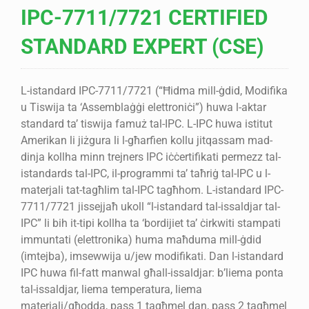
IPC-7711/7721 CERTIFIED
STANDARD EXPERT (CSE)
L-istandard IPC-7711/7721 (“Ħidma mill-ġdid, Modifika
u Tiswija ta ‘Assemblaġġi elettroniċi”) huwa l-aktar
standard ta’ tiswija famuż tal-IPC. L-IPC huwa istitut
Amerikan li jiżgura li l-għarfien kollu jitqassam mad-
dinja kollha minn trejners IPC iċċertifikati permezz tal-
istandards tal-IPC, il-programmi ta’ taħriġ tal-IPC u l-
materjali tat-tagħlim tal-IPC tagħhom. L-istandard IPC-
7711/7721 jissejjaħ ukoll “l-istandard tal-issaldjar tal-
IPC” li bih it-tipi kollha ta ‘bordijiet ta’ ċirkwiti stampati
immuntati (elettronika) huma maħduma mill-ġdid
(imtejba), imsewwija u/jew modifikati. Dan l-istandard
IPC huwa fil-fatt manwal għall-issaldjar: b’liema ponta
tal-issaldjar, liema temperatura, liema
materjali/għodda, pass 1 tagħmel dan, pass 2 tagħmel