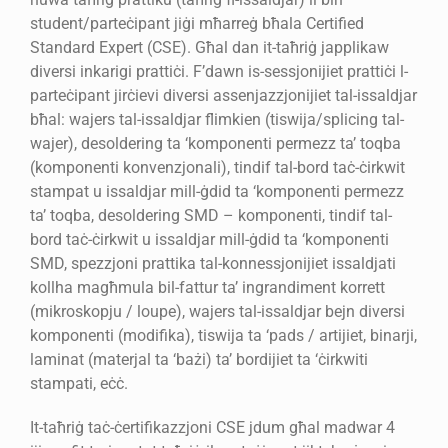
student/parteċipant jiġi mħarreġ bħala Certified
Standard Expert (CSE). Għal dan it-taħriġ japplikaw
diversi inkarigi prattiċi. F’dawn is-sessjonijiet prattiċi l-
parteċipant jirċievi diversi assenjazzjonijiet tal-issaldjar
bħal: wajers tal-issaldjar flimkien (tiswija/splicing tal-
wajer), desoldering ta ‘komponenti permezz ta’ toqba
(komponenti konvenzjonali), tindif tal-bord taċ-ċirkwit
stampat u issaldjar mill-ġdid ta ‘komponenti permezz
ta’ toqba, desoldering SMD – komponenti, tindif tal-
bord taċ-ċirkwit u issaldjar mill-ġdid ta ‘komponenti
SMD, spezzjoni prattika tal-konnessjonijiet issaldjati
kollha magħmula bil-fattur ta’ ingrandiment korrett
(mikroskopju / loupe), wajers tal-issaldjar bejn diversi
komponenti (modifika), tiswija ta ‘pads / artijiet, binarji,
laminat (materjal ta ‘bażi) ta’ bordijiet ta ‘ċirkwiti
stampati, eċċ.
It-taħriġ taċ-ċertifikazzjoni CSE jdum għal madwar 4