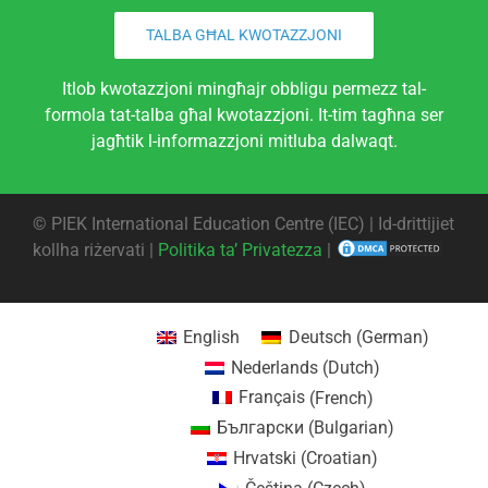
TALBA GĦAL KWOTAZZJONI
Itlob kwotazzjoni mingħajr obbligu permezz tal-
formola tat-talba għal kwotazzjoni. It-tim tagħna ser
jagħtik l-informazzjoni mitluba dalwaqt.
©
PIEK International Education Centre (IEC) | Id-drittijiet
kollha riżervati |
Politika ta’ Privatezza
|
English
Deutsch
(
German
)
Nederlands
(
Dutch
)
Français
(
French
)
Български
(
Bulgarian
)
Hrvatski
(
Croatian
)