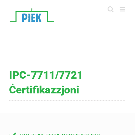
Skip
to
content
IPC-7711/7721
Ċertifikazzjoni