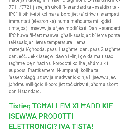
materjali tat-tagħlim tal-IPC tagħhom. L-istandard IPC-
7711/7721 jissejjaħ ukoll “l-istandard tal-issaldjar tal-
IPC” li bih it-tipi kollha ta ‘bordijiet ta’ ċirkwiti stampati
immuntati (elettronika) huma maħduma mill-ġdid
(imtejba), imsewwija u/jew modifikati. Dan l-istandard
IPC huwa fil-fatt manwal għall-issaldjar: b’liema ponta
tal-issaldjar, liema temperatura, liema
materjali/għodda, pass 1 tagħmel dan, pass 2 tagħmel
dan, eċċ. Jekk issegwi dawn il-linji gwida ma tistax
tagħmel xejn ħażin u l-prodotti kollha jaħdmu kif
suppost. Prattikament il-kumpaniji kollha ta
‘assemblaġġ u tiswija madwar id-dinja li jsewwu jew
jaħdmu mill-ġdid il-bordijiet taċ-ċirkwiti jaħdmu skont
dan l-istandard.
Tixtieq TGĦALLEM XI ĦADD KIF
ISEWWA PRODOTTI
ELETTRONIĊI? IVA TISTA!