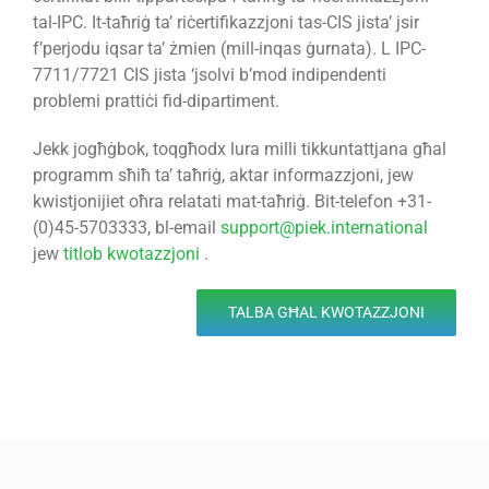
tal-IPC. It-taħriġ ta’ riċertifikazzjoni tas-CIS jista’ jsir
f’perjodu iqsar ta’ żmien (mill-inqas ġurnata). L IPC-
7711/7721 CIS jista ‘jsolvi b’mod indipendenti
problemi prattiċi fid-dipartiment.
Jekk jogħġbok, toqgħodx lura milli tikkuntattjana għal
programm sħiħ ta’ taħriġ, aktar informazzjoni, jew
kwistjonijiet oħra relatati mat-taħriġ. Bit-telefon +31-
(0)45-5703333, bl-email
support@piek.international
jew
titlob kwotazzjoni
.
TALBA GĦAL KWOTAZZJONI