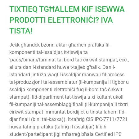
TIXTIEQ TGĦALLEM KIF ISEWWA
PRODOTTI ELETTRONIĊI? IVA
TISTA!
Jekk għandek bżonn aktar għarfien prattiku fil-
komponenti tal-issaldjar, it-tiswija ta
‘pads/binarji/laminat tal-bord taċ-ċirkwit stampat, eċċ.,
allura dan l-istandard huwa t-tajjeb għalik. Dan l-
istandard jintuża waqt l-issaldjar manwali fil-proċess
tal-produzzjoni tal-assemblatur (il-kumpanija li tiġbor u
ssaldja komponenti elettroniċi fuq il-bord taċ-ċirkwit
stampat), fid-dipartiment tat-tiswija u xi kultant ukoll
fil-kumpaniji tal-assemblaġġ finali (il-kumpanija li tixtri
ċirkwit stampat immuntat bordijiet u tinstallahom fid-
djar finali (bini tal-kaxxa)). It-taħriġ CIS IPC-7711/7721
huwa taħriġ prattiku (taħriġ fl-issaldjar) li bih
student/parteċipant jiġi mħarreġ bħala Certified IPC