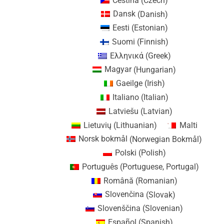
Čeština
(
Czech
)
Dansk
(
Danish
)
Eesti
(
Estonian
)
Suomi
(
Finnish
)
Ελληνικά
(
Greek
)
Magyar
(
Hungarian
)
Gaeilge
(
Irish
)
Italiano
(
Italian
)
Latviešu
(
Latvian
)
Lietuvių
(
Lithuanian
)
Malti
Norsk bokmål
(
Norwegian Bokmål
)
Polski
(
Polish
)
Português
(
Portuguese, Portugal
)
Română
(
Romanian
)
Slovenčina
(
Slovak
)
Slovenščina
(
Slovenian
)
Español
(
Spanish
)