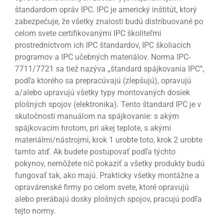
štandardom opráv IPC. IPC je americký inštitút, ktorý
zabezpečuje, že všetky znalosti budú distribuované po
celom svete certifikovanými IPC školiteľmi
prostredníctvom ich IPC štandardov, IPC školiacich
programov a IPC učebných materiálov. Norma IPC-
7711/7721 sa tiež nazýva „štandard spájkovania IPC“,
podľa ktorého sa prepracúvajú (zlepšujú), opravujú
a/alebo upravujú všetky typy montovaných dosiek
plošných spojov (elektronika). Tento štandard IPC je v
skutočnosti manuálom na spájkovanie: s akým
spájkovacím hrotom, pri akej teplote, s akými
materiálmi/nástrojmi, krok 1 urobte toto, krok 2 urobte
tamto atď. Ak budete postupovať podľa týchto
pokynov, nemôžete nič pokaziť a všetky produkty budú
fungovať tak, ako majú. Prakticky všetky montážne a
opravárenské firmy po celom svete, ktoré opravujú
alebo prerábajú dosky plošných spojov, pracujú podľa
tejto normy.