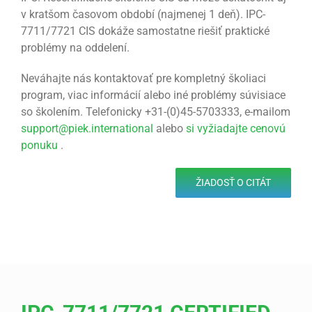
v kratšom časovom období (najmenej 1 deň). IPC-
7711/7721 CIS dokáže samostatne riešiť praktické
problémy na oddelení.
Neváhajte nás kontaktovať pre kompletný školiaci
program, viac informácií alebo iné problémy súvisiace
so školením. Telefonicky +31-(0)45-5703333, e-mailom
support@piek.international
alebo
si vyžiadajte cenovú
ponuku
.
ŽIADOSŤ O CITÁT