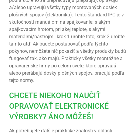
podľa ktorého sa prepracúvajú (zlepšujú), opravujú
a/alebo upravujú všetky typy montovaných dosiek
plošných spojov (elektronika). Tento štandard IPC je v
skutočnosti manuálom na spájkovanie: s akým
spájkovacím hrotom, pri akej teplote, s akými
materiálmi/nástrojmi, krok 1 urobte toto, krok 2 urobte
tamto atď. Ak budete postupovať podľa týchto
pokynov, nemôžete nič pokaziť a všetky produkty budú
fungovať tak, ako majú. Prakticky všetky montážne a
opravárenské firmy po celom svete, ktoré opravujú
alebo prerábajú dosky plošných spojov, pracujú podľa
tejto normy.
CHCETE NIEKOHO NAUČIŤ
OPRAVOVAŤ ELEKTRONICKÉ
VÝROBKY? ÁNO MÔŽEŠ!
Ak potrebujete ďalšie praktické znalosti v oblasti