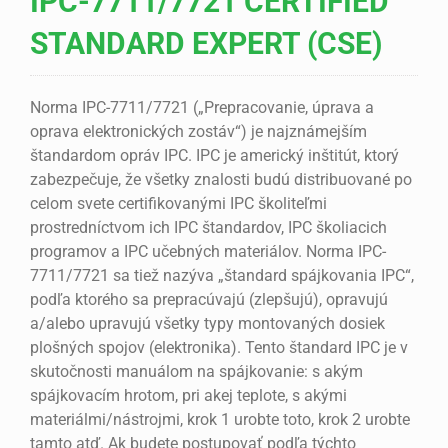
IPC-7711/7721 CERTIFIED
STANDARD EXPERT (CSE)
Norma IPC-7711/7721 („Prepracovanie, úprava a
oprava elektronických zostáv“) je najznámejším
štandardom opráv IPC. IPC je americký inštitút, ktorý
zabezpečuje, že všetky znalosti budú distribuované po
celom svete certifikovanými IPC školiteľmi
prostredníctvom ich IPC štandardov, IPC školiacich
programov a IPC učebných materiálov. Norma IPC-
7711/7721 sa tiež nazýva „štandard spájkovania IPC“,
podľa ktorého sa prepracúvajú (zlepšujú), opravujú
a/alebo upravujú všetky typy montovaných dosiek
plošných spojov (elektronika). Tento štandard IPC je v
skutočnosti manuálom na spájkovanie: s akým
spájkovacím hrotom, pri akej teplote, s akými
materiálmi/nástrojmi, krok 1 urobte toto, krok 2 urobte
tamto atď. Ak budete postupovať podľa týchto