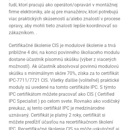
ľudí, ktorí pracujú ako operátori/opravári v montážnej
firme elektroniky, ale aj pre manažérov, ktorí potrebujú
viac praktických skúseností a/alebo znalostí v procese
opravy, aby mohli tieto znalosti lepšie koordinovať so
zákazníkom. .
Certifikačné školenie CIS je modulové školenie a trvá
približne 4 dni, na konci povinného školiaceho modulu
dostane účastník písomnú skúšku (výber z viacerých
možností). Ak účastník absolvoval povinnú modulovú
skúšku s minimálnym skóre 70%, získa za to certifikát
IPC-7711/7721 CIS. Všetky ďalšie (voliteľné) praktické
moduly sú uvedené na tomto certifikáte IPC. S týmto
IPC certifikátom môžete pracovať ako CIS ( Certified
IPC Specialist ) po celom svete. Rovnako ako vodičský
preukaz, aj tento certifikát IPC je medzinárodne
uznávaný. Certifikát je platný 2 roky, certifikát si
môžete predĺžiť účasťou na recertifikačnom školení
IPC. Recertifikačné školenie CIS sa môže uskutočniť aj