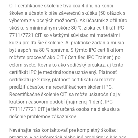
CIT certifikačné školenie trvá cca 4 dni, na konci
školenia účastník píše záverečnú skúšku (50 otázok s
výberom z viacerých možností). Ak účastník zložil túto
skúšku s minimálnym skóre 80 %, získa certifikát IPC-
7711/7721 CIT so všetkými súvisiacimi materiálmi
kurzu pre ďalšie školenie. Aj praktické zadania musia
byť aspoň na 80 % správne. S týmto IPC certifikátom
môžete pracovať ako CIT ( Certified IPC Trainer ) po
celom svete. Rovnako ako vodičský preukaz, aj tento
certifikát IPC je medzinárodne uznávaný. Platnosť
certifikátu je 2 roky, platnosť certifikátu si môžete
predĺžiť účasťou na recertifikačnom školení IPC.
Recertifikačné školenie CIT sa môže uskutočniť aj v
kratšom časovom období (najmenej 1 deň). IPC-
77111/7721 CIT je tiež určená osoba na diskusiu a
riešenie problémov zákazníkov.
Neváhajte nás kontaktovať pre kompletný školiaci
program, viac informácií alebo iné problémy súvisiace