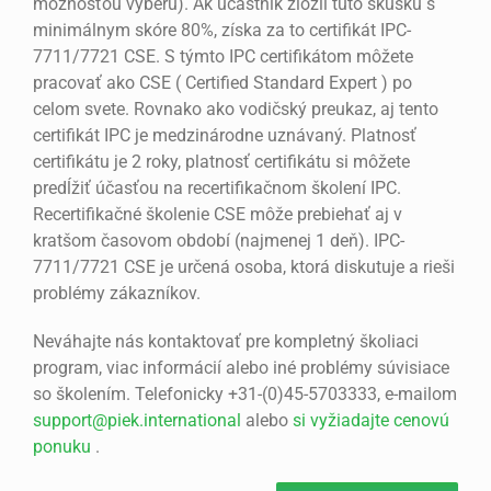
možnosťou výberu). Ak účastník zložil túto skúšku s
minimálnym skóre 80%, získa za to certifikát IPC-
7711/7721 CSE. S týmto IPC certifikátom môžete
pracovať ako CSE ( Certified Standard Expert ) po
celom svete. Rovnako ako vodičský preukaz, aj tento
certifikát IPC je medzinárodne uznávaný. Platnosť
certifikátu je 2 roky, platnosť certifikátu si môžete
predĺžiť účasťou na recertifikačnom školení IPC.
Recertifikačné školenie CSE môže prebiehať aj v
kratšom časovom období (najmenej 1 deň). IPC-
7711/7721 CSE je určená osoba, ktorá diskutuje a rieši
problémy zákazníkov.
Neváhajte nás kontaktovať pre kompletný školiaci
program, viac informácií alebo iné problémy súvisiace
so školením. Telefonicky +31-(0)45-5703333, e-mailom
support@piek.international
alebo
si vyžiadajte cenovú
ponuku
.