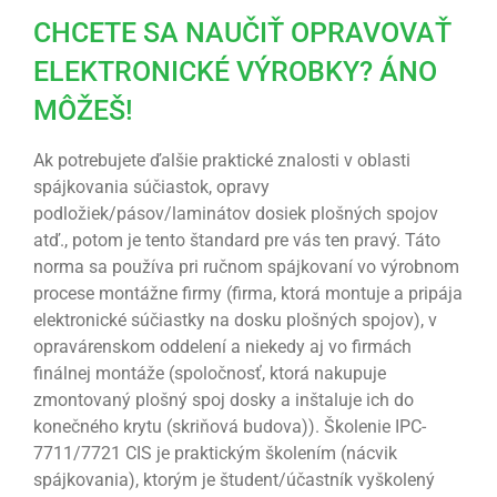
CHCETE SA NAUČIŤ OPRAVOVAŤ
ELEKTRONICKÉ VÝROBKY? ÁNO
MÔŽEŠ!
Ak potrebujete ďalšie praktické znalosti v oblasti
spájkovania súčiastok, opravy
podložiek/pásov/laminátov dosiek plošných spojov
atď., potom je tento štandard pre vás ten pravý. Táto
norma sa používa pri ručnom spájkovaní vo výrobnom
procese montážne firmy (firma, ktorá montuje a pripája
elektronické súčiastky na dosku plošných spojov), v
opravárenskom oddelení a niekedy aj vo firmách
finálnej montáže (spoločnosť, ktorá nakupuje
zmontovaný plošný spoj dosky a inštaluje ich do
konečného krytu (skriňová budova)). Školenie IPC-
7711/7721 CIS je praktickým školením (nácvik
spájkovania), ktorým je študent/účastník vyškolený