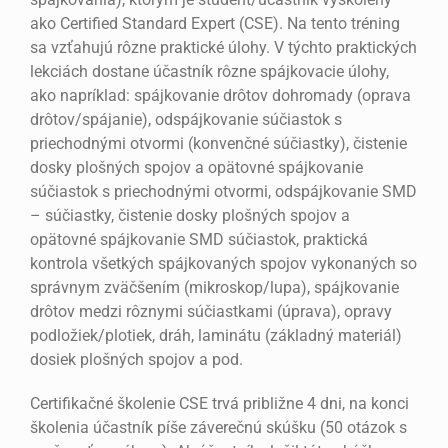
ako Certified Standard Expert (CSE). Na tento tréning
sa vzťahujú rôzne praktické úlohy. V týchto praktických
lekciách dostane účastník rôzne spájkovacie úlohy,
ako napríklad: spájkovanie drôtov dohromady (oprava
drôtov/spájanie), odspájkovanie súčiastok s
priechodnými otvormi (konvenčné súčiastky), čistenie
dosky plošných spojov a opätovné spájkovanie
súčiastok s priechodnými otvormi, odspájkovanie SMD
– súčiastky, čistenie dosky plošných spojov a
opätovné spájkovanie SMD súčiastok, praktická
kontrola všetkých spájkovaných spojov vykonaných so
správnym zväčšením (mikroskop/lupa), spájkovanie
drôtov medzi rôznymi súčiastkami (úprava), opravy
podložiek/plotiek, dráh, laminátu (základný materiál)
dosiek plošných spojov a pod.
Certifikačné školenie CSE trvá približne 4 dni, na konci
školenia účastník píše záverečnú skúšku (50 otázok s