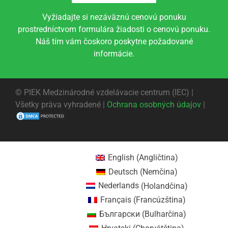
Vyžiadajte si nezáväznú cenovú ponuku
prostredníctvom formulára žiadosti o cenovú ponuku.
Náš tím vám čoskoro poskytne požadované
informácie.
©
PIEK Medzinárodné vzdelávacie centrum (IEC) |
Všetky práva vyhradené |
Ochrana osobných údajov
|
English
(
Angličtina
)
Deutsch
(
Nemčina
)
Nederlands
(
Holandčina
)
Français
(
Francúzština
)
Български
(
Bulharčina
)