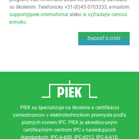
so školením. Telefonicky +31-(0)45-5703333, e-mailom
support@piek.international
alebo
si vyžiadajte cenovú
ponuku
.
ŽIADOSŤ O CITÁT
PIEK sa špecializuje na školenie a certifikáciu
zamestnancov v elektrotechnickom priemysle podľa
platných noriem IPC. PIEK je akreditovaným
certifikačným centrom IPC v nasledujúcich
štandardoch: IPC-A-600, IPC-6012, IPC-A-610,