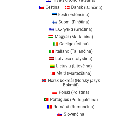
Hrvatski
(
Chorvátština
)
Čeština
Dansk
(
Dánčina
)
Eesti
(
Estónčina
)
Suomi
(
Fínština
)
Ελληνικά
(
Gréčtina
)
Magyar
(
Maďarčina
)
Gaeilge
(
Írština
)
Italiano
(
Taliančina
)
Latviešu
(
Lotyština
)
Lietuvių
(
Litovčina
)
Malti
(
Maltézština
)
Norsk bokmål
(
Nórsky jazyk
Bokmål
)
Polski
(
Polština
)
Português
(
Portugalština
)
Română
(
Rumunčina
)
Slovenčina