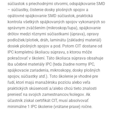
súčiastok s priechodnými otvormi, odspájkovanie SMD
– súčiastky, čistenie dosky plošných spojov a
opätovné spájkovanie SMD súčiastok, praktická
kontrola všetkých spájkovaných spojov vykonaných so
správnym zväčšením (mikroskop/lupa), spájkovanie
drôtov medzi rôznymi súčiastkami (úprava), opravy
podložiek/plotiek, dráh, laminátu (základný materiál)
dosiek plošných spojov a pod. Potom CIT dostane od
IPC kompletnú školiacu súpravu, s ktorou môže
pokračovať v školení. Táto školiaca súprava obsahuje
iba učebné materiály IPC (teda žiadne normy IPC,
spájkovacie zariadenia, mikroskopy, dosky plošných
spojov, súčiastky atď.). Toto školenie je vhodné pre
ľudí, ktorí majú manažérsku pozíciu alebo veľa
praktických skúseností a/alebo chcú tieto znalosti
preniesť na svojich zamestnancov/kolegov. Ak
účastník získal certifikát CIT, musí absolvovať
minimálne 1 IPC školenie (vrátane praxe) ročne.