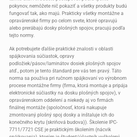
pokynov, nemôžete nič pokaziť a všetky produkty budú
fungovať tak, ako majú. Prakticky všetky montážne a
opravárenské firmy po celom svete, ktoré opravujú
alebo prerábajú dosky plošných spojov, pracujú podľa
tejto normy.
Ak potrebujete ďalšie praktické znalosti v oblasti
spájkovania súčiastok, opravy
podložiek/pásov/laminátov dosiek plošných spojov
atď., potom je tento štandard pre vás ten pravý. Táto
norma sa používa pri ručnom spájkovaní vo výrobnom
procese montážne firmy (firma, ktorá montuje a pripája
elektronické súčiastky na dosku plošných spojov), v
opravárenskom oddelení a niekedy aj vo firmách
finálnej montáže (spoločnosť, ktorá nakupuje
zmontovaný plošný spoj dosky a inštaluje ich do
konečného krytu (skriňová budova)). Školenie IPC-
7711/7721 CSE je praktickým školením (nácvik
spájkovania), ktorým je študent/účastník vyškolený