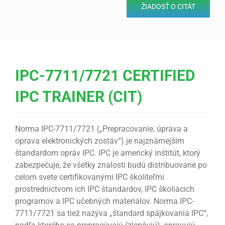
ŽIADOSŤ O CITÁT
IPC-7711/7721 CERTIFIED
IPC TRAINER (CIT)
Norma IPC-7711/7721 („Prepracovanie, úprava a
oprava elektronických zostáv“) je najznámejším
štandardom opráv IPC. IPC je americký inštitút, ktorý
zabezpečuje, že všetky znalosti budú distribuované po
celom svete certifikovanými IPC školiteľmi
prostredníctvom ich IPC štandardov, IPC školiacich
programov a IPC učebných materiálov. Norma IPC-
7711/7721 sa tiež nazýva „štandard spájkovania IPC“,