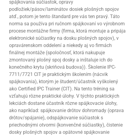
spájkovania súčiastok, opravy
podložiek/pásov/laminátov dosiek plošných spojov
atď., potom je tento štandard pre vás ten pravý. Táto
norma sa používa pri ručnom spájkovaní vo výrobnom
procese montážne firmy (firma, ktorá montuje a pripája
elektronické súčiastky na dosku plošných spojov), v
opravárenskom oddelení a niekedy aj vo firmách
finálnej montáže (spoločnosť, ktorá nakupuje
zmontovaný plošný spoj dosky a inštaluje ich do
konečného krytu (skriňová budova)). Školenie IPC-
7711/7721 CIT je praktickým školením (nácvik
spájkovania), ktorým je študent/účastník vyškolený
ako Certified IPC Trainer (CIT). Na tento tréning sa
vzťahujú rôzne praktické úlohy. V týchto praktických
lekciách dostane účastník rôzne spájkovacie úlohy,
ako napríklad: spájkovanie drôtov dohromady (oprava
drôtov/spájanie), odspájkovanie súčiastok s
priechodnými otvormi (konvenčné súčiastky), čistenie
dosky plošných spojov a opätovné spájkovanie