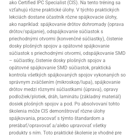
ako Certified IPC Specialist (CIS). Na tento tréning sa
vzťahujú rôzne praktické úlohy. V týchto praktických
lekciách dostane účastník rôzne spájkovacie úlohy,
ako napríklad: spájkovanie drôtov dohromady (oprava
drôtov/spájanie), odspájkovanie súčiastok s
priechodnými otvormi (konvenčné súčiastky), čistenie
dosky plošných spojov a opätovné spájkovanie
súčiastok s priechodnými otvormi, odspájkovanie SMD
– súčiastky, čistenie dosky plošných spojov a
opätovné spájkovanie SMD súčiastok, praktická
kontrola všetkých spájkovaných spojov vykonaných so
správnym zväčšením (mikroskop/lupa), spájkovanie
drôtov medzi rôznymi súčiastkami (úprava), opravy
podložiek/plotiek, dráh, laminátu (základný materiál)
dosiek plošných spojov a pod. Po absolvovaní tohto
školenia môže CIS demonštrovať rôzne úlohy
spájkovania, pracovať s týmto štandardom a
prerábať/opravovať a/alebo upravovať všetky
produkty s ním. Toto praktické školenie je vhodné pre