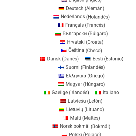
Deutsch
(
Alemán
)
Nederlands
(
Holandés
)
Français
(
Francés
)
Български
(
Búlgaro
)
Hrvatski
(
Croata
)
Čeština
(
Checo
)
Dansk
(
Danés
)
Eesti
(
Estonio
)
Suomi
(
Finlandés
)
Ελληνικά
(
Griego
)
Magyar
(
Húngaro
)
Gaeilge
(
Irlandés
)
Italiano
Latviešu
(
Letón
)
Lietuvių
(
Lituano
)
Malti
(
Maltés
)
Norsk bokmål
(
Bokmål
)
Polski
(
Polaco
)