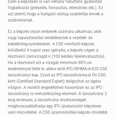
Ezen a képzésen is van néhány fakultatív gyakorlati
foglalkozás (préselés, forrasztás, ellenőrzés stb.). Ez
azt jelenti, hogy a hallgató utólag szakértője ennek a
szabványnak.
Ez a képzés olyan emberek számára alkalmas, akik
nagy tapasztalattal rendelkeznek a vezeték- és
kábelköteg-szerelésben. A CSE minősítő képzés
körülbelül 4 napot vesz igénybe, a képzés végén a
résztvevő záróvizsgát ír (100 kérdés feleletválasztós).
Ha a résztvevő ezt a vizsgát minimum 80%-os
eredménnyel tette le, akkor erről IPC/WHMA-A-620 CSE
tanúsítványt kap. Ezzel az IPC-tanúsítvánnyal Ön CSE-
ként (Certified Standard Expert) dolgozhat az egész
világon. A vezetői engedélyhez hasonlóan ez az IPC-
tanúsítvány is nemzetközileg elismert. A tanúsítvány 2
évig érvényes, a tanúsítvány érvényességét
meghosszabbíthatja egy IPC újratanúsító képzésen
való részvétellel. A CSE újraminősítési képzés rövidebb