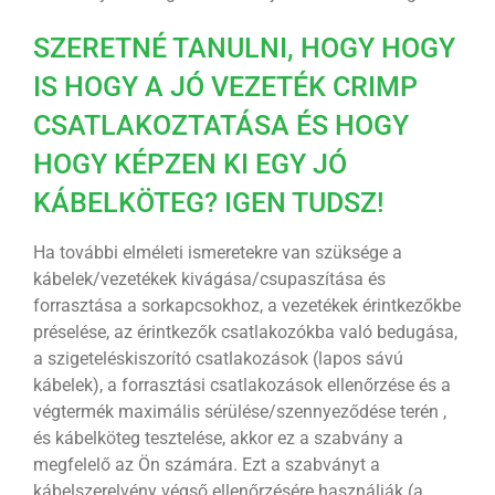
SZERETNÉ TANULNI, HOGY HOGY
IS HOGY A JÓ VEZETÉK CRIMP
CSATLAKOZTATÁSA ÉS HOGY
HOGY KÉPZEN KI EGY JÓ
KÁBELKÖTEG? IGEN TUDSZ!
Ha további elméleti ismeretekre van szüksége a
kábelek/vezetékek kivágása/csupaszítása és
forrasztása a sorkapcsokhoz, a vezetékek érintkezőkbe
préselése, az érintkezők csatlakozókba való bedugása,
a szigeteléskiszorító csatlakozások (lapos sávú
kábelek), a forrasztási csatlakozások ellenőrzése és a
végtermék maximális sérülése/szennyeződése terén ,
és kábelköteg tesztelése, akkor ez a szabvány a
megfelelő az Ön számára. Ezt a szabványt a
kábelszerelvény végső ellenőrzésére használják (a