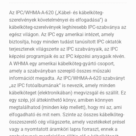
Az IPC/WHMA-A-620 („Kábel- és kábelköteg-
szerelvények követelményei és elfogadása”) a
kábelköteg-szerelvények leghíresebb IPC-szabványa az
egész világon. Az IPC egy amerikai intézet, amely
biztosítja, hogy minden tudást tanúsított IPC oktatók
terjesztenek világszerte az IPC szabványaik, az IPC
képzési programjaik és az IPC képzési anyagaik révén.
A WHMA egy amerikai kábelköteg-gyártó csoport,
amely a szabványban szereplő összes műszaki
információt megadta. Az IPC/WHMA-A-620 szabványt
„az IPC fotóalbumának” is nevezik, amely minden
kábelköteget (elektronikában) megvizsgál és szállít. Ez
egy szép, jól áttekinthető könyv, amiben könnyen
megtalálhatod (minden kép mellett), hogy mi az, ami
elfogadható és mit nem. Szinte az összes kábelköteg-
összeszerelő cég világszerte, amely vezetékeket présel
vagy a nyomtatott áramköri lapra forraszt, ennek a