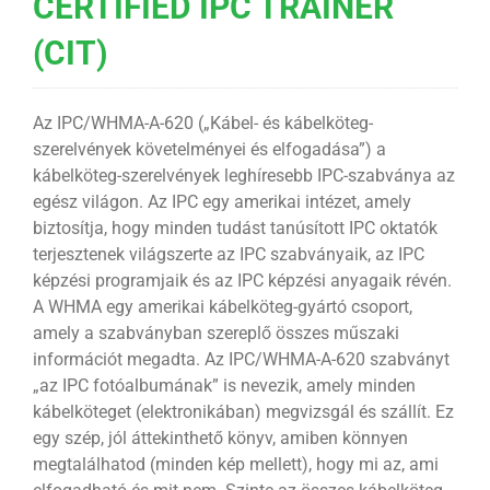
CERTIFIED IPC TRAINER
(CIT)
Az IPC/WHMA-A-620 („Kábel- és kábelköteg-
szerelvények követelményei és elfogadása”) a
kábelköteg-szerelvények leghíresebb IPC-szabványa az
egész világon. Az IPC egy amerikai intézet, amely
biztosítja, hogy minden tudást tanúsított IPC oktatók
terjesztenek világszerte az IPC szabványaik, az IPC
képzési programjaik és az IPC képzési anyagaik révén.
A WHMA egy amerikai kábelköteg-gyártó csoport,
amely a szabványban szereplő összes műszaki
információt megadta. Az IPC/WHMA-A-620 szabványt
„az IPC fotóalbumának” is nevezik, amely minden
kábelköteget (elektronikában) megvizsgál és szállít. Ez
egy szép, jól áttekinthető könyv, amiben könnyen
megtalálhatod (minden kép mellett), hogy mi az, ami