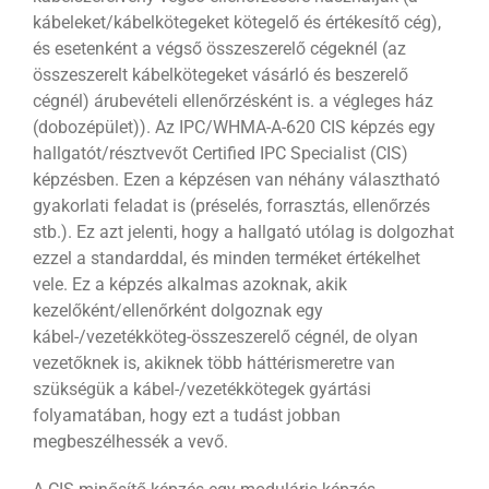
kábeleket/kábelkötegeket kötegelő és értékesítő cég),
és esetenként a végső összeszerelő cégeknél (az
összeszerelt kábelkötegeket vásárló és beszerelő
cégnél) árubevételi ellenőrzésként is. a végleges ház
(dobozépület)). Az IPC/WHMA-A-620 CIS képzés egy
hallgatót/résztvevőt Certified IPC Specialist (CIS)
képzésben. Ezen a képzésen van néhány választható
gyakorlati feladat is (préselés, forrasztás, ellenőrzés
stb.). Ez azt jelenti, hogy a hallgató utólag is dolgozhat
ezzel a standarddal, és minden terméket értékelhet
vele. Ez a képzés alkalmas azoknak, akik
kezelőként/ellenőrként dolgoznak egy
kábel-/vezetékköteg-összeszerelő cégnél, de olyan
vezetőknek is, akiknek több háttérismeretre van
szükségük a kábel-/vezetékkötegek gyártási
folyamatában, hogy ezt a tudást jobban
megbeszélhessék a vevő.