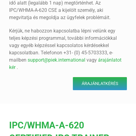
idő alatt (legalább 1 nap) megtörténhet. Az
IPC/WHMA-A-620 CSE a kijelölt személy, aki
megvitatja és megoldja az ügyfelek problémáit.
Kérjük, ne habozzon kapcsolatba lépni velünk egy
teljes képzési programmal, további információkkal
vagy egyéb képzéssel kapcsolatos kérdésekkel
kapcsolatban. Telefonon +31- (0) 45-5703333, e-
mailben
support@piek.international
vagy
árajánlatot
kér
.
ÁRAJÁNLATKÉRÉS
IPC/WHMA-A-620