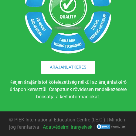
ÁRAJÁNLATKÉRÉS
Kérjen árajánlatot kötelezettség nélkül az árajánlatkérő
űrlapon keresztül. Csapatunk rövidesen rendelkezésére
bocsátja a kért információkat.
©
PIEK International Education Centre (I.E.C.) | Minden
jog fenntartva |
Adatvédelmi irányelvek
|