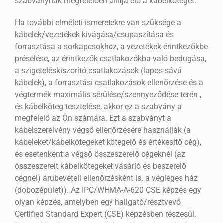
szabványnak megfelelően állítja elő a kábelkötegét.
Ha további elméleti ismeretekre van szüksége a
kábelek/vezetékek kivágása/csupaszítása és
forrasztása a sorkapcsokhoz, a vezetékek érintkezőkbe
préselése, az érintkezők csatlakozókba való bedugása,
a szigeteléskiszorító csatlakozások (lapos sávú
kábelek), a forrasztási csatlakozások ellenőrzése és a
végtermék maximális sérülése/szennyeződése terén ,
és kábelköteg tesztelése, akkor ez a szabvány a
megfelelő az Ön számára. Ezt a szabványt a
kábelszerelvény végső ellenőrzésére használják (a
kábeleket/kábelkötegeket kötegelő és értékesítő cég),
és esetenként a végső összeszerelő cégeknél (az
összeszerelt kábelkötegeket vásárló és beszerelő
cégnél) árubevételi ellenőrzésként is. a végleges ház
(dobozépület)). Az IPC/WHMA-A-620 CSE képzés egy
olyan képzés, amelyben egy hallgató/résztvevő
Certified Standard Expert (CSE) képzésben részesül.