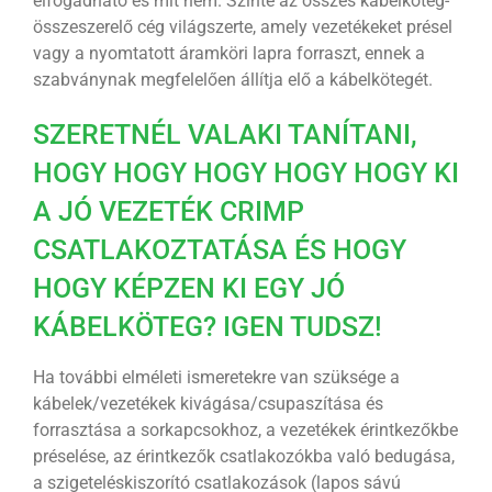
elfogadható és mit nem. Szinte az összes kábelköteg-
összeszerelő cég világszerte, amely vezetékeket présel
vagy a nyomtatott áramköri lapra forraszt, ennek a
szabványnak megfelelően állítja elő a kábelkötegét.
SZERETNÉL VALAKI TANÍTANI,
HOGY HOGY HOGY HOGY HOGY KI
A JÓ VEZETÉK CRIMP
CSATLAKOZTATÁSA ÉS HOGY
HOGY KÉPZEN KI EGY JÓ
KÁBELKÖTEG? IGEN TUDSZ!
Ha további elméleti ismeretekre van szüksége a
kábelek/vezetékek kivágása/csupaszítása és
forrasztása a sorkapcsokhoz, a vezetékek érintkezőkbe
préselése, az érintkezők csatlakozókba való bedugása,
a szigeteléskiszorító csatlakozások (lapos sávú