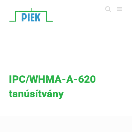
Skip
to
content
IPC/WHMA-A-620
tanúsítvány