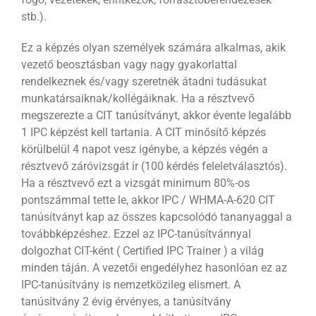
stb.).
Ez a képzés olyan személyek számára alkalmas, akik
vezető beosztásban vagy nagy gyakorlattal
rendelkeznek és/vagy szeretnék átadni tudásukat
munkatársaiknak/kollégáiknak. Ha a résztvevő
megszerezte a CIT tanúsítványt, akkor évente legalább
1 IPC képzést kell tartania. A CIT minősítő képzés
körülbelül 4 napot vesz igénybe, a képzés végén a
résztvevő záróvizsgát ír (100 kérdés feleletválasztós).
Ha a résztvevő ezt a vizsgát minimum 80%-os
pontszámmal tette le, akkor IPC / WHMA-A-620 CIT
tanúsítványt kap az összes kapcsolódó tananyaggal a
továbbképzéshez. Ezzel az IPC-tanúsítvánnyal
dolgozhat CIT-ként ( Certified IPC Trainer ) a világ
minden táján. A vezetői engedélyhez hasonlóan ez az
IPC-tanúsítvány is nemzetközileg elismert. A
tanúsítvány 2 évig érvényes, a tanúsítvány