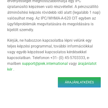
érvényességét meghosszabbíthatja egy IPC
újratanúsító képzésen való részvétellel. A pénzszállító
átminősítési képzés rövidebb idő alatt (legalább 1 nap)
valósulhat meg. Az IPC/WHMA-A-620 CIT egyben az
ügyfélproblémák megvitatására és megoldására is
kijelölt személy.
Kérjük, ne habozzon kapcsolatba lépni velünk egy
teljes képzési programmal, további információkkal
vagy egyéb képzéssel kapcsolatos kérdésekkel
kapcsolatban. Telefonon +31- (0) 45-5703333, e-
mailben
support@piek.international
vagy
árajánlatot
kér
.
ÁRAJÁNLATKÉRÉS