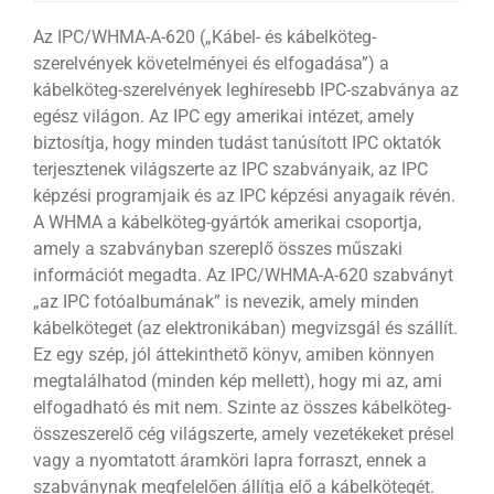
Az IPC/WHMA-A-620 („Kábel- és kábelköteg-
szerelvények követelményei és elfogadása”) a
kábelköteg-szerelvények leghíresebb IPC-szabványa az
egész világon. Az IPC egy amerikai intézet, amely
biztosítja, hogy minden tudást tanúsított IPC oktatók
terjesztenek világszerte az IPC szabványaik, az IPC
képzési programjaik és az IPC képzési anyagaik révén.
A WHMA a kábelköteg-gyártók amerikai csoportja,
amely a szabványban szereplő összes műszaki
információt megadta. Az IPC/WHMA-A-620 szabványt
„az IPC fotóalbumának” is nevezik, amely minden
kábelköteget (az elektronikában) megvizsgál és szállít.
Ez egy szép, jól áttekinthető könyv, amiben könnyen
megtalálhatod (minden kép mellett), hogy mi az, ami
elfogadható és mit nem. Szinte az összes kábelköteg-
összeszerelő cég világszerte, amely vezetékeket présel
vagy a nyomtatott áramköri lapra forraszt, ennek a
szabványnak megfelelően állítja elő a kábelkötegét.