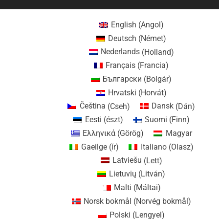
English
(
Angol
)
Deutsch
(
Német
)
Nederlands
(
Holland
)
Français
(
Francia
)
Български
(
Bolgár
)
Hrvatski
(
Horvát
)
Čeština
(
Cseh
)
Dansk
(
Dán
)
Eesti
(
észt
)
Suomi
(
Finn
)
Ελληνικά
(
Görög
)
Magyar
Gaeilge
(
ír
)
Italiano
(
Olasz
)
Latviešu
(
Lett
)
Lietuvių
(
Litván
)
Malti
(
Máltai
)
Norsk bokmål
(
Norvég bokmål
)
Polski
(
Lengyel
)