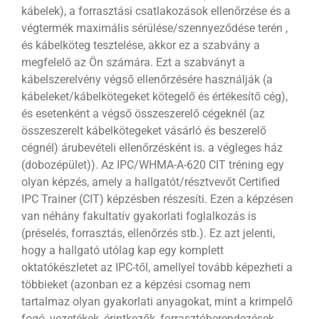
kábelek), a forrasztási csatlakozások ellenőrzése és a
végtermék maximális sérülése/szennyeződése terén ,
és kábelköteg tesztelése, akkor ez a szabvány a
megfelelő az Ön számára. Ezt a szabványt a
kábelszerelvény végső ellenőrzésére használják (a
kábeleket/kábelkötegeket kötegelő és értékesítő cég),
és esetenként a végső összeszerelő cégeknél (az
összeszerelt kábelkötegeket vásárló és beszerelő
cégnél) árubevételi ellenőrzésként is. a végleges ház
(dobozépület)). Az IPC/WHMA-A-620 CIT tréning egy
olyan képzés, amely a hallgatót/résztvevőt Certified
IPC Trainer (CIT) képzésben részesíti. Ezen a képzésen
van néhány fakultatív gyakorlati foglalkozás is
(préselés, forrasztás, ellenőrzés stb.). Ez azt jelenti,
hogy a hallgató utólag kap egy komplett
oktatókészletet az IPC-től, amellyel tovább képezheti a
többieket (azonban ez a képzési csomag nem
tartalmaz olyan gyakorlati anyagokat, mint a krimpelő
fogó, vezetékek, érintkezők, forrasztóberendezések