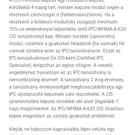
A CIS minősítő képzés egy moduláris képzés,
körülbelül 4 napig tart, minden képzési modul végén a
résztvevő záróvizsgát ír (feleletválasztásos). Ha a
résztvevő a kötelező modul(ok) vizsgáját minimum
70%-os eredménnyel teljesítette, erről IPC/WHMA-A-620
CIS tanúsítványt kap. Minden további (opcionális)
modul, valamint a gyakorlati feladatok (ha vannak) fel
vannak tüntetve ezen az IPC-tanúsítványon. Ezzel az
IPC-tanúsítvánnyal Ön CIS-ként (Certified IPC
Specialist) dolgozhat az egész világon. A vezetői
engedélyhez hasonlóan ez az IPC-tanúsítvány is
nemzetközileg elismert. A tanúsítvány 2 évig érvényes,
a tanúsítvány érvényességét meghosszabbíthatja egy
IPC újratanúsító képzésen való részvétellel. A CIS
újraminősítési képzés rövidebb idő alatt (legalább 1
nap) megtörténhet. Az IPC/WHMA-A-620 CIS önállóan
képes megoldani az osztály gyakorlati problémáit.
Kérjük, ne habozzon kapcsolatba lépni velünk egy