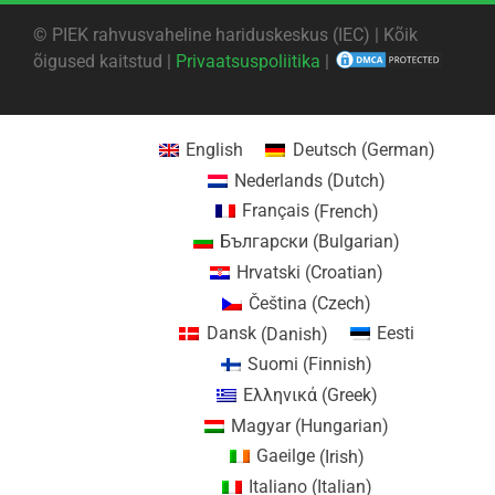
©
PIEK rahvusvaheline hariduskeskus (IEC) | Kõik
õigused kaitstud |
Privaatsuspoliitika
|
English
Deutsch
(
German
)
Nederlands
(
Dutch
)
Français
(
French
)
Български
(
Bulgarian
)
Hrvatski
(
Croatian
)
Čeština
(
Czech
)
Dansk
(
Danish
)
Eesti
Suomi
(
Finnish
)
Ελληνικά
(
Greek
)
Magyar
(
Hungarian
)
Gaeilge
(
Irish
)
Italiano
(
Italian
)