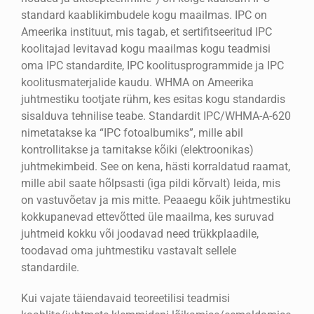
standard kaablikimbudele kogu maailmas. IPC on
Ameerika instituut, mis tagab, et sertifitseeritud IPC
koolitajad levitavad kogu maailmas kogu teadmisi
oma IPC standardite, IPC koolitusprogrammide ja IPC
koolitusmaterjalide kaudu. WHMA on Ameerika
juhtmestiku tootjate rühm, kes esitas kogu standardis
sisalduva tehnilise teabe. Standardit IPC/WHMA-A-620
nimetatakse ka “IPC fotoalbumiks”, mille abil
kontrollitakse ja tarnitakse kõiki (elektroonikas)
juhtmekimbeid. See on kena, hästi korraldatud raamat,
mille abil saate hõlpsasti (iga pildi kõrvalt) leida, mis
on vastuvõetav ja mis mitte. Peaaegu kõik juhtmestiku
kokkupanevad ettevõtted üle maailma, kes suruvad
juhtmeid kokku või joodavad need trükkplaadile,
toodavad oma juhtmestiku vastavalt sellele
standardile.
Kui vajate täiendavaid teoreetilisi teadmisi