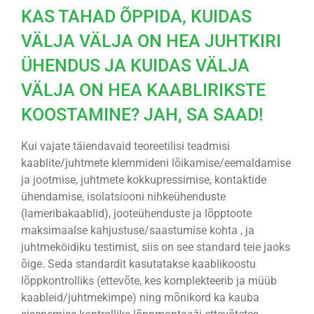
KAS TAHAD ÕPPIDA, KUIDAS
VÄLJA VÄLJA ON HEA JUHTKIRI
ÜHENDUS JA KUIDAS VÄLJA
VÄLJA ON HEA KAABLIRIKSTE
KOOSTAMINE? JAH, SA SAAD!
Kui vajate täiendavaid teoreetilisi teadmisi
kaablite/juhtmete klemmideni lõikamise/eemaldamise
ja jootmise, juhtmete kokkupressimise, kontaktide
ühendamise, isolatsiooni nihkeühenduste
(lameribakaablid), jooteühenduste ja lõpptoote
maksimaalse kahjustuse/saastumise kohta , ja
juhtmeköidiku testimist, siis on see standard teie jaoks
õige. Seda standardit kasutatakse kaablikoostu
lõppkontrolliks (ettevõte, kes komplekteerib ja müüb
kaableid/juhtmekimpe) ning mõnikord ka kauba