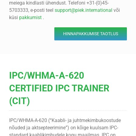
meiega kindlasti ühendust. Telefoni +31-(0)45-
5703333, e-posti teel
support@piek.international
või
küsi
pakkumist
.
HINNAPAKKUMISE TAOTLUS
IPC/WHMA-A-620
CERTIFIED IPC TRAINER
(CIT)
IPC/WHMA-A-620 (“Kaabli- ja juhtmekimbukoostude
nõuded ja aktsepteerimine”) on kõige kuulsam IPC-
standard kaablikimbudele kogu maailmas. IPC on