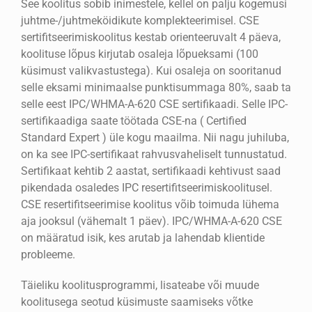
See koolitus sobib inimestele, kellel on palju kogemusi
juhtme-/juhtmeköidikute komplekteerimisel. CSE
sertifitseerimiskoolitus kestab orienteeruvalt 4 päeva,
koolituse lõpus kirjutab osaleja lõpueksami (100
küsimust valikvastustega). Kui osaleja on sooritanud
selle eksami minimaalse punktisummaga 80%, saab ta
selle eest IPC/WHMA-A-620 CSE sertifikaadi. Selle IPC-
sertifikaadiga saate töötada CSE-na ( Certified
Standard Expert ) üle kogu maailma. Nii nagu juhiluba,
on ka see IPC-sertifikaat rahvusvaheliselt tunnustatud.
Sertifikaat kehtib 2 aastat, sertifikaadi kehtivust saad
pikendada osaledes IPC resertifitseerimiskoolitusel.
CSE resertifitseerimise koolitus võib toimuda lühema
aja jooksul (vähemalt 1 päev). IPC/WHMA-A-620 CSE
on määratud isik, kes arutab ja lahendab klientide
probleeme.
Täieliku koolitusprogrammi, lisateabe või muude
koolitusega seotud küsimuste saamiseks võtke