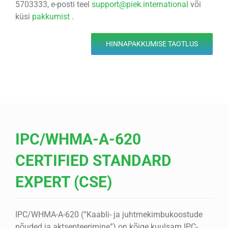
5703333, e-posti teel
support@piek.international
või
küsi
pakkumist
.
HINNAPAKKUMISE TAOTLUS
IPC/WHMA-A-620
CERTIFIED STANDARD
EXPERT (CSE)
IPC/WHMA-A-620 (“Kaabli- ja juhtmekimbukoostude
nõuded ja aktsepteerimine”) on kõige kuulsam IPC-