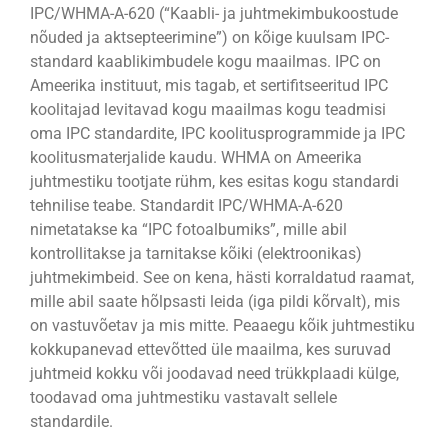
IPC/WHMA-A-620 (“Kaabli- ja juhtmekimbukoostude
nõuded ja aktsepteerimine”) on kõige kuulsam IPC-
standard kaablikimbudele kogu maailmas. IPC on
Ameerika instituut, mis tagab, et sertifitseeritud IPC
koolitajad levitavad kogu maailmas kogu teadmisi
oma IPC standardite, IPC koolitusprogrammide ja IPC
koolitusmaterjalide kaudu. WHMA on Ameerika
juhtmestiku tootjate rühm, kes esitas kogu standardi
tehnilise teabe. Standardit IPC/WHMA-A-620
nimetatakse ka “IPC fotoalbumiks”, mille abil
kontrollitakse ja tarnitakse kõiki (elektroonikas)
juhtmekimbeid. See on kena, hästi korraldatud raamat,
mille abil saate hõlpsasti leida (iga pildi kõrvalt), mis
on vastuvõetav ja mis mitte. Peaaegu kõik juhtmestiku
kokkupanevad ettevõtted üle maailma, kes suruvad
juhtmeid kokku või joodavad need trükkplaadi külge,
toodavad oma juhtmestiku vastavalt sellele
standardile.