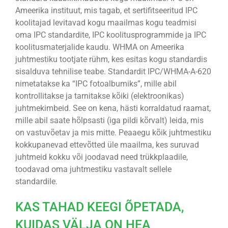
Ameerika instituut, mis tagab, et sertifitseeritud IPC
koolitajad levitavad kogu maailmas kogu teadmisi
oma IPC standardite, IPC koolitusprogrammide ja IPC
koolitusmaterjalide kaudu. WHMA on Ameerika
juhtmestiku tootjate rühm, kes esitas kogu standardis
sisalduva tehnilise teabe. Standardit IPC/WHMA-A-620
nimetatakse ka “IPC fotoalbumiks”, mille abil
kontrollitakse ja tarnitakse kõiki (elektroonikas)
juhtmekimbeid. See on kena, hästi korraldatud raamat,
mille abil saate hõlpsasti (iga pildi kõrvalt) leida, mis
on vastuvõetav ja mis mitte. Peaaegu kõik juhtmestiku
kokkupanevad ettevõtted üle maailma, kes suruvad
juhtmeid kokku või joodavad need trükkplaadile,
toodavad oma juhtmestiku vastavalt sellele
standardile.
KAS TAHAD KEEGI ÕPETADA,
KUIDAS VÄLJA ON HEA