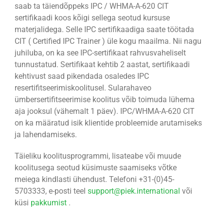
saab ta täiendõppeks IPC / WHMA-A-620 CIT
sertifikaadi koos kõigi sellega seotud kursuse
materjalidega. Selle IPC sertifikaadiga saate töötada
CIT ( Certified IPC Trainer ) üle kogu maailma. Nii nagu
juhiluba, on ka see IPC-sertifikaat rahvusvaheliselt
tunnustatud. Sertifikaat kehtib 2 aastat, sertifikaadi
kehtivust saad pikendada osaledes IPC
resertifitseerimiskoolitusel. Sularahaveo
ümbersertifitseerimise koolitus võib toimuda lühema
aja jooksul (vähemalt 1 päev). IPC/WHMA-A-620 CIT
on ka määratud isik klientide probleemide arutamiseks
ja lahendamiseks.
Täieliku koolitusprogrammi, lisateabe või muude
koolitusega seotud küsimuste saamiseks võtke
meiega kindlasti ühendust. Telefoni +31-(0)45-
5703333, e-posti teel
support@piek.international
või
küsi
pakkumist
.