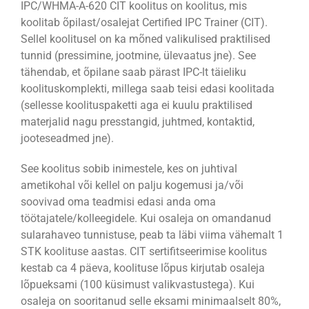
IPC/WHMA-A-620 CIT koolitus on koolitus, mis
koolitab õpilast/osalejat Certified IPC Trainer (CIT).
Sellel koolitusel on ka mõned valikulised praktilised
tunnid (pressimine, jootmine, ülevaatus jne). See
tähendab, et õpilane saab pärast IPC-lt täieliku
koolituskomplekti, millega saab teisi edasi koolitada
(sellesse koolituspaketti aga ei kuulu praktilised
materjalid nagu presstangid, juhtmed, kontaktid,
jooteseadmed jne).
See koolitus sobib inimestele, kes on juhtival
ametikohal või kellel on palju kogemusi ja/või
soovivad oma teadmisi edasi anda oma
töötajatele/kolleegidele. Kui osaleja on omandanud
sularahaveo tunnistuse, peab ta läbi viima vähemalt 1
STK koolituse aastas. CIT sertifitseerimise koolitus
kestab ca 4 päeva, koolituse lõpus kirjutab osaleja
lõpueksami (100 küsimust valikvastustega). Kui
osaleja on sooritanud selle eksami minimaalselt 80%,