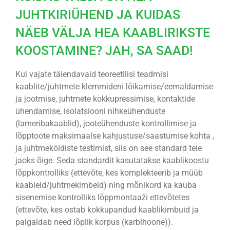
JUHTKIRIÜHEND JA KUIDAS
NÄEB VÄLJA HEA KAABLIRIKSTE
KOOSTAMINE? JAH, SA SAAD!
Kui vajate täiendavaid teoreetilisi teadmisi
kaablite/juhtmete klemmideni lõikamise/eemaldamise
ja jootmise, juhtmete kokkupressimise, kontaktide
ühendamise, isolatsiooni nihkeühenduste
(lameribakaablid), jooteühenduste kontrollimise ja
lõpptoote maksimaalse kahjustuse/saastumise kohta ,
ja juhtmeköidiste testimist, siis on see standard teie
jaoks õige. Seda standardit kasutatakse kaablikoostu
lõppkontrolliks (ettevõte, kes komplekteerib ja müüb
kaableid/juhtmekimbeid) ning mõnikord ka kauba
sisenemise kontrolliks lõppmontaaži ettevõtetes
(ettevõte, kes ostab kokkupandud kaablikimbuid ja
paigaldab need lõplik korpus (karbihoone)).