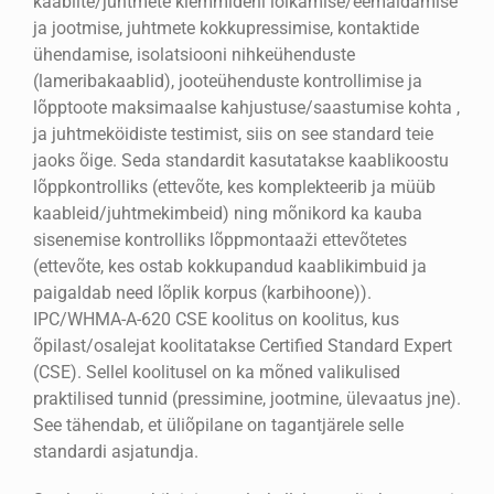
kaablite/juhtmete klemmideni lõikamise/eemaldamise
ja jootmise, juhtmete kokkupressimise, kontaktide
ühendamise, isolatsiooni nihkeühenduste
(lameribakaablid), jooteühenduste kontrollimise ja
lõpptoote maksimaalse kahjustuse/saastumise kohta ,
ja juhtmeköidiste testimist, siis on see standard teie
jaoks õige. Seda standardit kasutatakse kaablikoostu
lõppkontrolliks (ettevõte, kes komplekteerib ja müüb
kaableid/juhtmekimbeid) ning mõnikord ka kauba
sisenemise kontrolliks lõppmontaaži ettevõtetes
(ettevõte, kes ostab kokkupandud kaablikimbuid ja
paigaldab need lõplik korpus (karbihoone)).
IPC/WHMA-A-620 CSE koolitus on koolitus, kus
õpilast/osalejat koolitatakse Certified Standard Expert
(CSE). Sellel koolitusel on ka mõned valikulised
praktilised tunnid (pressimine, jootmine, ülevaatus jne).
See tähendab, et üliõpilane on tagantjärele selle
standardi asjatundja.