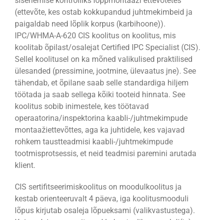
sisenemise kontrolliks lõppmontaaži ettevõtetes
(ettevõte, kes ostab kokkupandud juhtmekimbeid ja
paigaldab need lõplik korpus (karbihoone)).
IPC/WHMA-A-620 CIS koolitus on koolitus, mis
koolitab õpilast/osalejat Certified IPC Specialist (CIS).
Sellel koolitusel on ka mõned valikulised praktilised
ülesanded (pressimine, jootmine, ülevaatus jne). See
tähendab, et õpilane saab selle standardiga hiljem
töötada ja saab sellega kõiki tooteid hinnata. See
koolitus sobib inimestele, kes töötavad
operaatorina/inspektorina kaabli-/juhtmekimpude
montaažiettevõttes, aga ka juhtidele, kes vajavad
rohkem taustteadmisi kaabli-/juhtmekimpude
tootmisprotsessis, et neid teadmisi paremini arutada
klient.
CIS sertifitseerimiskoolitus on moodulkoolitus ja
kestab orienteeruvalt 4 päeva, iga koolitusmooduli
lõpus kirjutab osaleja lõpueksami (valikvastustega).