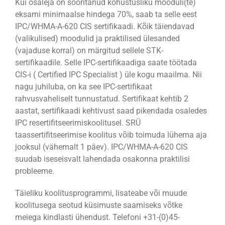
Kui osaleja on sooritanud kohustusliku mooduli(te)
eksami minimaalse hindega 70%, saab ta selle eest
IPC/WHMA-A-620 CIS sertifikaadi. Kõik täiendavad
(valikulised) moodulid ja praktilised ülesanded
(vajaduse korral) on märgitud sellele STK-
sertifikaadile. Selle IPC-sertifikaadiga saate töötada
CIS-i ( Certified IPC Specialist ) üle kogu maailma. Nii
nagu juhiluba, on ka see IPC-sertifikaat
rahvusvaheliselt tunnustatud. Sertifikaat kehtib 2
aastat, sertifikaadi kehtivust saad pikendada osaledes
IPC resertifitseerimiskoolitusel. SRÜ
taassertifitseerimise koolitus võib toimuda lühema aja
jooksul (vähemalt 1 päev). IPC/WHMA-A-620 CIS
suudab iseseisvalt lahendada osakonna praktilisi
probleeme.
Täieliku koolitusprogrammi, lisateabe või muude
koolitusega seotud küsimuste saamiseks võtke
meiega kindlasti ühendust. Telefoni +31-(0)45-