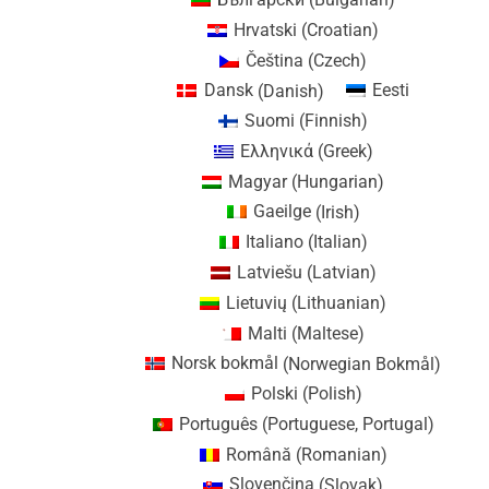
Hrvatski
(
Croatian
)
Čeština
(
Czech
)
Dansk
(
Danish
)
Eesti
Suomi
(
Finnish
)
Ελληνικά
(
Greek
)
Magyar
(
Hungarian
)
Gaeilge
(
Irish
)
Italiano
(
Italian
)
Latviešu
(
Latvian
)
Lietuvių
(
Lithuanian
)
Malti
(
Maltese
)
Norsk bokmål
(
Norwegian Bokmål
)
Polski
(
Polish
)
Português
(
Portuguese, Portugal
)
Română
(
Romanian
)
Slovenčina
(
Slovak
)