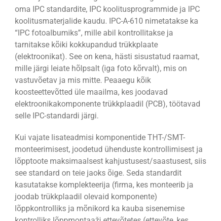
oma IPC standardite, IPC koolitusprogrammide ja IPC
koolitusmaterjalide kaudu. IPC-A-610 nimetatakse ka
“IPC fotoalbumiks”, mille abil kontrollitakse ja
tarnitakse kõiki kokkupandud trükkplaate
(elektroonikat). See on kena, hästi sisustatud raamat,
mille järgi leiate hõlpsalt (iga foto kõrvalt), mis on
vastuvõetav ja mis mitte. Peaaegu kõik
koosteettevõtted üle maailma, kes joodavad
elektroonikakomponente trükkplaadil (PCB), töötavad
selle IPC-standardi järgi.
Kui vajate lisateadmisi komponentide THT-/SMT-
monteerimisest, joodetud ühenduste kontrollimisest ja
lõpptoote maksimaalsest kahjustusest/saastusest, siis
see standard on teie jaoks õige. Seda standardit
kasutatakse komplekteerija (firma, kes monteerib ja
joodab trükkplaadil olevaid komponente)
lõppkontrolliks ja mõnikord ka kauba sisenemise
kontrolliks lõppmontaaži ettevõtetes (ettevõte, kes