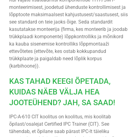
monteerimisest, joodetud ühenduste kontrollimisest ja
lõpptoote maksimaalsest kahjustusest/saastusest, siis
see standard on teie jaoks õige. Seda standardit
kasutatakse monteerija (firma, kes monteerib ja joodab
trükkplaadi komponente) lõppkontrolliks ja mõnikord
ka kauba sisenemise kontrolliks lõppmontaaži
ettevõtetes (ettevõte, kes ostab kokkupandud
trükkplaate ja paigaldab need lõplik korpus
(karbihoone)).
KAS TAHAD KEEGI ÕPETADA,
KUIDAS NÄEB VÄLJA HEA
JOOTEÜHEND? JAH, SA SAAD!
IPC-A-610 CIT koolitus on koolitus, mis koolitab
õpilast/osalejat Certified IPC Trainer (CIT). See
tähendab, et õpilane saab pärast IPC-lt täieliku