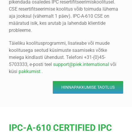
pikendada osaledes IPC resertifitseerimiskoolitusel.
CSE resertifitseerimise koolitus võib toimuda lühema
aja jooksul (vähemalt 1 päev). IPC-A-610 CSE on
määratud isik, kes arutab ja lahendab klientide
probleeme.
Täieliku koolitusprogrammi, lisateabe või muude
koolitusega seotud küsimuste saamiseks võtke
meiega kindlasti ühendust. Telefoni +31-(0)45-
5703333, e-posti teel
support@piek.international
või
küsi
pakkumist
.
HINNAPAKKUMISE TAOTLUS
IPC-A-610 CERTIFIED IPC