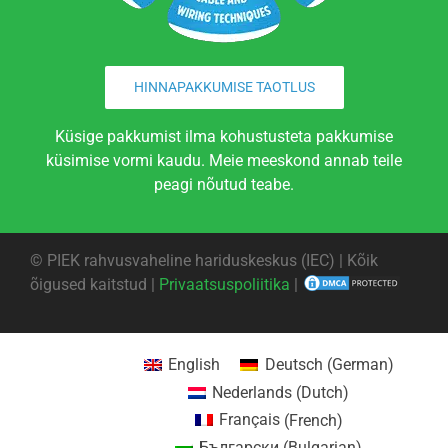
HINNAPAKKUMISE TAOTLUS
Küsige pakkumist ilma kohustusteta pakkumise
küsimise vormi kaudu. Meie meeskond annab teile
peagi nõutud teabe.
©
PIEK rahvusvaheline hariduskeskus (IEC) | Kõik
õigused kaitstud |
Privaatsuspoliitika
|
English
Deutsch
(
German
)
Nederlands
(
Dutch
)
Français
(
French
)
Български
(
Bulgarian
)