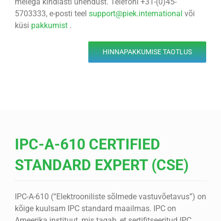
meiega kindlasti ühendust. Telefoni +31-(0)45-
5703333, e-posti teel
support@piek.international
või
küsi
pakkumist
.
HINNAPAKKUMISE TAOTLUS
IPC-A-610 CERTIFIED
STANDARD EXPERT (CSE)
IPC-A-610 (“Elektrooniliste sõlmede vastuvõetavus”) on
kõige kuulsam IPC standard maailmas. IPC on
Ameerika instituut, mis tagab, et sertifitseeritud IPC