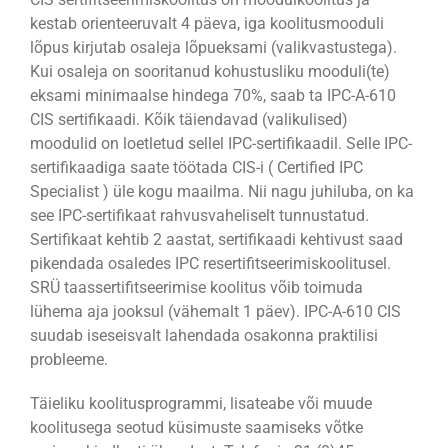
kestab orienteeruvalt 4 päeva, iga koolitusmooduli
lõpus kirjutab osaleja lõpueksami (valikvastustega).
Kui osaleja on sooritanud kohustusliku mooduli(te)
eksami minimaalse hindega 70%, saab ta IPC-A-610
CIS sertifikaadi. Kõik täiendavad (valikulised)
moodulid on loetletud sellel IPC-sertifikaadil. Selle IPC-
sertifikaadiga saate töötada CIS-i ( Certified IPC
Specialist ) üle kogu maailma. Nii nagu juhiluba, on ka
see IPC-sertifikaat rahvusvaheliselt tunnustatud.
Sertifikaat kehtib 2 aastat, sertifikaadi kehtivust saad
pikendada osaledes IPC resertifitseerimiskoolitusel.
SRÜ taassertifitseerimise koolitus võib toimuda
lühema aja jooksul (vähemalt 1 päev). IPC-A-610 CIS
suudab iseseisvalt lahendada osakonna praktilisi
probleeme.
Täieliku koolitusprogrammi, lisateabe või muude
koolitusega seotud küsimuste saamiseks võtke