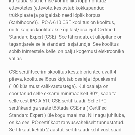
ka kauba sisenemise kontrolliks lõppmontaaži
ettevõtetes (ettevõte, kes ostab kokkupandud
trükkplaate ja paigaldab need lõplik korpus
(karbihoone)). IPC-A-610 CSE koolitus on koolitus,
mille käigus koolitatakse õpilast/osalejat Certified
Standard Expert (CSE). See tähendab, et üliõpilane on
tagantjärele selle standardi asjatundja. See koolitus
sobib inimestele, kellel on palju kogemusi elektroonika
vallas.
CSE sertifitseerimiskoolitus kestab orienteeruvalt 4
päeva, koolituse lõpus kirjutab osaleja lõpueksami
(100 küsimust valikvastustega). Kui osaleja on
sooritanud selle eksami minimaalselt 80%, saab ta
selle eest IPC-A-610 CSE sertifikaadi. Selle IPC-
sertifikaadiga saate töötada CSE-na ( Certified
Standard Expert ) üle kogu maailma. Nii nagu juhiluba,
on ka see IPC-sertifikaat rahvusvaheliselt tunnustatud.
Sertifikaat kehtib 2 aastat, sertifikaadi kehtivust saad