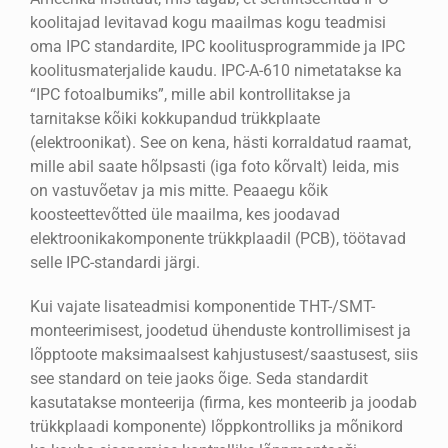
koolitajad levitavad kogu maailmas kogu teadmisi
oma IPC standardite, IPC koolitusprogrammide ja IPC
koolitusmaterjalide kaudu. IPC-A-610 nimetatakse ka
“IPC fotoalbumiks”, mille abil kontrollitakse ja
tarnitakse kõiki kokkupandud trükkplaate
(elektroonikat). See on kena, hästi korraldatud raamat,
mille abil saate hõlpsasti (iga foto kõrvalt) leida, mis
on vastuvõetav ja mis mitte. Peaaegu kõik
koosteettevõtted üle maailma, kes joodavad
elektroonikakomponente trükkplaadil (PCB), töötavad
selle IPC-standardi järgi.
Kui vajate lisateadmisi komponentide THT-/SMT-
monteerimisest, joodetud ühenduste kontrollimisest ja
lõpptoote maksimaalsest kahjustusest/saastusest, siis
see standard on teie jaoks õige. Seda standardit
kasutatakse monteerija (firma, kes monteerib ja joodab
trükkplaadi komponente) lõppkontrolliks ja mõnikord