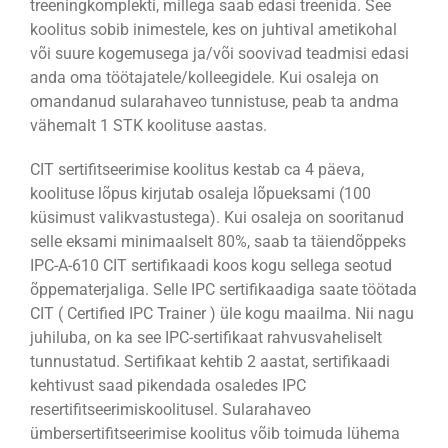
treeningkomplekti, millega saab edasi treenida. See
koolitus sobib inimestele, kes on juhtival ametikohal
või suure kogemusega ja/või soovivad teadmisi edasi
anda oma töötajatele/kolleegidele. Kui osaleja on
omandanud sularahaveo tunnistuse, peab ta andma
vähemalt 1 STK koolituse aastas.
CIT sertifitseerimise koolitus kestab ca 4 päeva,
koolituse lõpus kirjutab osaleja lõpueksami (100
küsimust valikvastustega). Kui osaleja on sooritanud
selle eksami minimaalselt 80%, saab ta täiendõppeks
IPC-A-610 CIT sertifikaadi koos kogu sellega seotud
õppematerjaliga. Selle IPC sertifikaadiga saate töötada
CIT ( Certified IPC Trainer ) üle kogu maailma. Nii nagu
juhiluba, on ka see IPC-sertifikaat rahvusvaheliselt
tunnustatud. Sertifikaat kehtib 2 aastat, sertifikaadi
kehtivust saad pikendada osaledes IPC
resertifitseerimiskoolitusel. Sularahaveo
ümbersertifitseerimise koolitus võib toimuda lühema