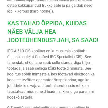
ostab kokkupandud trükkplaate ja paigaldab need
lõplik korpus (karbihoone)).
KAS TAHAD ÕPPIDA, KUIDAS
NÄEB VÄLJA HEA
JOOTEÜHENDUS? JAH, SA SAAD!
IPC-A-610 CIS koolitus on kursus, mis koolitab
õpilast/osalejat Certified IPC Specialist (CIS). See
tähendab, et õpilane saab selle standardiga hiljem
töötada ja saab sellega kõiki tooteid hinnata. See
koolitus sobib inimestele, kes töötavad elektroonika
koosteettevõttes operaatori/inspektorina, aga ka
juhtidele, kes vajavad tootmisprotsessis rohkem
taustateadmisi, et neid teadmisi kliendiga paremini
kooskõlastada.
CIS sertifitseerimiskoolitus on moodulkoolitus ja