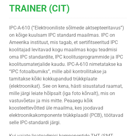
TRAINER (CIT)
IPC-A-610 (“Elektrooniliste sõlmede aktsepteeritavus”)
on kõige kuulsam IPC standard maailmas. IPC on
Ameerika instituut, mis tagab, et sertifitseeritud IPC
koolitajad levitavad kogu maailmas kogu teadmisi
oma IPC standardite, IPC koolitusprogrammide ja IPC
koolitusmaterjalide kaudu. IPC-A-610 nimetatakse ka
“IPC fotoalbumiks”, mille abil kontrollitakse ja
tarnitakse kõiki kokkupandud trükkplaate
(elektroonikat). See on kena, hästi sisustatud raamat,
mille järgi leiate hõlpsalt (iga foto kõrvalt), mis on
vastuvõetav ja mis mitte. Peaaegu kõik
koosteettevõtted üle maailma, kes joodavad
elektroonikakomponente trükkplaadil (PCB), töötavad
selle IPC-standardi järgi.
Kui vajate lisateadmisi komponentide THT-/SMT-