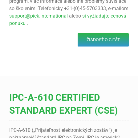
program, viac informácií alebo iné problémy súvisiace
so školením. Telefonicky +31-(0)45-5703333, e-mailom
support@piek.international
alebo
si vyžiadajte cenovú
ponuku
.
ŽIADOSŤ O CITÁT
IPC-A-610 CERTIFIED
STANDARD EXPERT (CSE)
IPC-A-610 („Prijateľnosť elektronických zostáv“) je
najznámejší štandard IPC na Zemi. IPC je americký