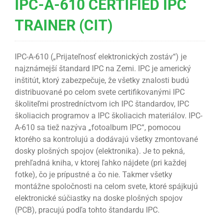
IPC-A-610 CERTIFIED IPC
TRAINER (CIT)
IPC-A-610 („Prijateľnosť elektronických zostáv“) je
najznámejší štandard IPC na Zemi. IPC je americký
inštitút, ktorý zabezpečuje, že všetky znalosti budú
distribuované po celom svete certifikovanými IPC
školiteľmi prostredníctvom ich IPC štandardov, IPC
školiacich programov a IPC školiacich materiálov. IPC-
A-610 sa tiež nazýva „fotoalbum IPC“, pomocou
ktorého sa kontrolujú a dodávajú všetky zmontované
dosky plošných spojov (elektronika). Je to pekná,
prehľadná kniha, v ktorej ľahko nájdete (pri každej
fotke), čo je prípustné a čo nie. Takmer všetky
montážne spoločnosti na celom svete, ktoré spájkujú
elektronické súčiastky na doske plošných spojov
(PCB), pracujú podľa tohto štandardu IPC.