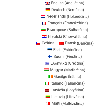
English
(
Angličtina
)
Deutsch
(
Nemčina
)
Nederlands
(
Holandčina
)
Français
(
Francúzština
)
Български
(
Bulharčina
)
Hrvatski
(
Chorvátština
)
Čeština
Dansk
(
Dánčina
)
Eesti
(
Estónčina
)
Suomi
(
Fínština
)
Ελληνικά
(
Gréčtina
)
Magyar
(
Maďarčina
)
Gaeilge
(
Írština
)
Italiano
(
Taliančina
)
Latviešu
(
Lotyština
)
Lietuvių
(
Litovčina
)
Malti
(
Maltézština
)