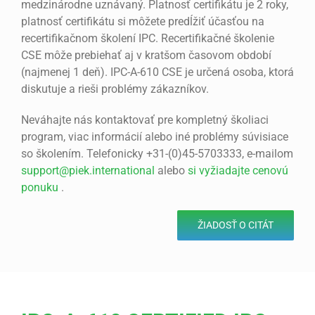
medzinárodne uznávaný. Platnosť certifikátu je 2 roky,
platnosť certifikátu si môžete predĺžiť účasťou na
recertifikačnom školení IPC. Recertifikačné školenie
CSE môže prebiehať aj v kratšom časovom období
(najmenej 1 deň). IPC-A-610 CSE je určená osoba, ktorá
diskutuje a rieši problémy zákazníkov.
Neváhajte nás kontaktovať pre kompletný školiaci
program, viac informácií alebo iné problémy súvisiace
so školením. Telefonicky +31-(0)45-5703333, e-mailom
support@piek.international
alebo
si vyžiadajte cenovú
ponuku
.
ŽIADOSŤ O CITÁT