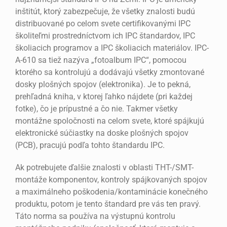
inštitút, ktorý zabezpečuje, že všetky znalosti budú
distribuované po celom svete certifikovanými IPC
školiteľmi prostredníctvom ich IPC štandardov, IPC
školiacich programov a IPC školiacich materiálov. IPC-
A-610 sa tiež nazýva „fotoalbum IPC“, pomocou
ktorého sa kontrolujú a dodávajú všetky zmontované
dosky plošných spojov (elektronika). Je to pekná,
prehľadná kniha, v ktorej ľahko nájdete (pri každej
fotke), čo je prípustné a čo nie. Takmer všetky
montážne spoločnosti na celom svete, ktoré spájkujú
elektronické súčiastky na doske plošných spojov
(PCB), pracujú podľa tohto štandardu IPC.
Ak potrebujete ďalšie znalosti v oblasti THT-/SMT-
montáže komponentov, kontroly spájkovaných spojov
a maximálneho poškodenia/kontaminácie konečného
produktu, potom je tento štandard pre vás ten pravý.
Táto norma sa používa na výstupnú kontrolu