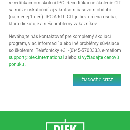
recertifikačnom školení IPC. Recertifikačné školenie CIT
sa môže uskutočniť aj v kratšom časovom období
(najmenej 1 deň). IPC-A-610 CIT je tiež určená osoba,
ktorá diskutuje a rieši problémy zákazníkov.
Neváhajte nás kontaktovať pre kompletný školiaci
program, viac informácií alebo iné problémy súvisiace
so školením. Telefonicky +31-(0)45-5703333, e-mailom
support@piek.international
alebo
si vyžiadajte cenovú
ponuku
.
ŽIADOSŤ O CITÁT