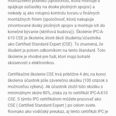
montážneho podniku (spoločnosť, ktorá montuje a
spájkuje súčiastky na doske plošných spojov) a
niekedy aj ako vstupnú kontrolu tovaru u finálnych
montážnych firiem (spoločnosť, ktorá nakupuje
zmontované dosky plošných spojov a montuje ich do
konečné bývanie (skriňová budova)). Školenie IPC-A-
610 CSE je školenie, ktoré školí študenta/účastníka
ako Certified Standard Expert (CSE). To znamená, že
študent je potom odborníkom na tento štandard. Toto
školenie je vhodné pre ľudí, ktorí majú bohaté
skúsenosti s elektronikou.
Certifikačné školenie CSE trvá približne 4 dni, na konci
školenia účastník píše záverečnú skúšku (100 otázok s
možnosťou výberu). Ak účastník zložil túto skúšku s
minimálnym skóre 80%, získa za to certifikát IPC-A-610
CSE. S týmto IPC certifikátom môžete pracovať ako
CSE ( Certified Standard Expert ) po celom svete.
Rovnako ako vodičský preukaz, aj tento certifikát IPC je