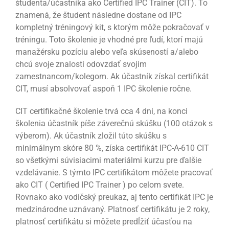
študenta/účastníka ako Certified IPC Trainer (CIT). To
znamená, že študent následne dostane od IPC
kompletný tréningový kit, s ktorým môže pokračovať v
tréningu. Toto školenie je vhodné pre ľudí, ktorí majú
manažérsku pozíciu alebo veľa skúseností a/alebo
chcú svoje znalosti odovzdať svojim
zamestnancom/kolegom. Ak účastník získal certifikát
CIT, musí absolvovať aspoň 1 IPC školenie ročne.
CIT certifikačné školenie trvá cca 4 dni, na konci
školenia účastník píše záverečnú skúšku (100 otázok s
výberom). Ak účastník zložil túto skúšku s
minimálnym skóre 80 %, získa certifikát IPC-A-610 CIT
so všetkými súvisiacimi materiálmi kurzu pre ďalšie
vzdelávanie. S týmto IPC certifikátom môžete pracovať
ako CIT ( Certified IPC Trainer ) po celom svete.
Rovnako ako vodičský preukaz, aj tento certifikát IPC je
medzinárodne uznávaný. Platnosť certifikátu je 2 roky,
platnosť certifikátu si môžete predĺžiť účasťou na