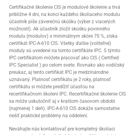
Certifikačné školenie CIS je modulové školenie a trvá
približne 4 dni, na konci každého školiaceho modulu
účastník píše záverečnú skúšku (výber z viacerých
možností). Ak účastník zložil skúšku povinného
modulu (modulov) s minimálnym skóre 70 %, získa
certifikát IPC-A-610 CIS. Všetky ďalšie (voliteľné)
moduly sú uvedené na tomto certifikáte IPC. S týmto
IPC certifikátom môžete pracovať ako CIS ( Certified
IPC Specialist ) po celom svete. Rovnako ako vodičský
preukaz, aj tento certifikát IPC je medzinárodne
uznávaný. Platnosť certifikátu je 2 roky, platnosť
certifikátu si môžete predĺžiť účasťou na
recertifikačnom školení IPC. Recertifikačné školenie CIS
sa môže uskutočniť aj v kratšom časovom období
(najmenej 1 deň). IPC-A-610 CIS dokáže samostatne
riešiť praktické problémy na oddelení.
Neváhajte nás kontaktovať pre kompletný školiaci