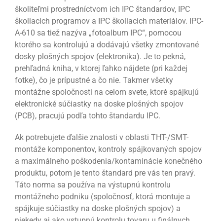
školiteľmi prostredníctvom ich IPC štandardov, IPC
školiacich programov a IPC školiacich materiálov. IPC-
A-610 sa tiež nazýva „fotoalbum IPC“, pomocou
ktorého sa kontrolujú a dodávajú všetky zmontované
dosky plošných spojov (elektronika). Je to pekná,
prehľadná kniha, v ktorej ľahko nájdete (pri každej
fotke), čo je prípustné a čo nie. Takmer všetky
montážne spoločnosti na celom svete, ktoré spájkujú
elektronické súčiastky na doske plošných spojov
(PCB), pracujú podľa tohto štandardu IPC.
Ak potrebujete ďalšie znalosti v oblasti THT-/SMT-
montáže komponentov, kontroly spájkovaných spojov
a maximálneho poškodenia/kontaminácie konečného
produktu, potom je tento štandard pre vás ten pravý.
Táto norma sa používa na výstupnú kontrolu
montážneho podniku (spoločnosť, ktorá montuje a
spájkuje súčiastky na doske plošných spojov) a
niekedy aj ako vstupnú kontrolu tovaru u finálnych