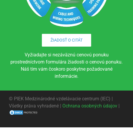
ŽIADOSŤ O CITÁT
Vyžiadajte si nezáväznú cenovú ponuku
prostredníctvom formulára žiadosti o cenovú ponuku.
Náš tím vám čoskoro poskytne požadované
informácie.
©
PIEK Medzinárodné vzdelávacie centrum (IEC) |
Všetky práva vyhradené |
Ochrana osobných údajov
|