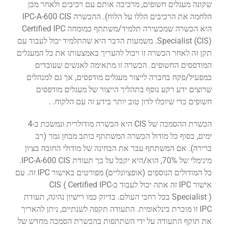
שקונה מעגלים חשופים, מרכיבה אותם עם רכיבים ולאחר מכן
הלחמה את הרכיבים הללו על הלוח). ההכשרה IPC-A-600 CIS
היא הכשרה שמכשירה תלמיד/משתתף כמומחה Certified IPC
Specialist (CIS). משמעות הדבר היא שהתלמיד יכול לעבוד עם
תקן זה לאחר הכשרה זו ויכול להעריך באמצעותו את כל המעגלים
המודפסים החשופים. הכשרה זו מתאימה לאנשים שעובדים
כמפעיל/פקח בחברה לייצור מעגלים מודפסים, אך גם למנהלים
שרוצים ידע רקע נוסף בתהליך הייצור של מעגלים מודפסים
חשופים כדי שיוכלו לדון טוב יותר בידע זה עם הלקוח. .
הכשרת ההסמכה של CIS היא הכשרה מודולרית ונמשכת כ-4
ימים, בסוף כל מודול הכשרה המשתתף כותב מבחן גמר (רב
ברירה). אם המשתתף עבר את הבחינה של מודולי החובה בציון
מינימלי של 70%, הוא/היא יקבל על כך תעודת IPC-A-600 CIS.
כל המודולים הנוספים (אופציונליים) מפורטים באישור IPC זה. עם
אישור IPC זה אתה יכול לעבוד כ-CIS ( Certified IPC
Specialist ) בכל רחבי העולם. בדיוק כמו רישיון נהיגה, תעודת
IPC זו מוכרת בינלאומית. התעודה תקפה לשנתיים, ניתן להאריך
את תוקף התעודה על ידי השתתפות בהכשרת הסמכה מחדש של