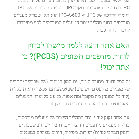
אמריקאי המבטיח שכל הידע יופץ ברחבי העולם על ידי מאמני
IPC מוסמכים באמצעות תקני IPC, תוכניות ההדרכה של IPC
וחומרי הדרכה של IPC. ה- IPC-A-600 הוא תקן שבודק מעגלים
מודפסים בסוף תהליך ייצור המעגלים המודפסים לפני מסירתם
לחברות ההרכבה.
האם אתה רוצה ללמד מישהו לבדוק
לוחות מודפסים חשופים (PCBS)? כן
אתה יכול!
זה ספר נחמד, מסודר היטב, עם המון תמונות (של שרוולים/חתכים
של מעגלים מודפסים חשופים) שבאמצעותם אפשר לראות בקלות
(ליד כל תמונה) מה מקובל ומה אסור. כמעט כל יצרני המעגלים
המודפסים ברחבי העולם עובדים לפי תקן זה.
אם אתה זקוק לידע נוסף בתהליך הייצור של מעגלים מודפסים,
בדיקת מעגלים מודפסים חד-צדדיים, דו-צדדיים ורב-שכבתיים
והנזק המרבי לנחות/רפידות, מסילות, חורים מצופים במעגלים