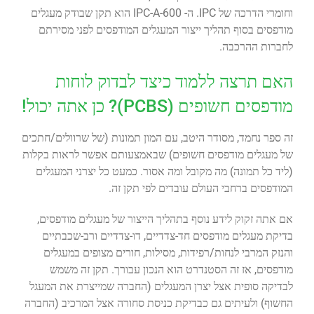
וחומרי הדרכה של IPC. ה- IPC-A-600 הוא תקן שבודק מעגלים
מודפסים בסוף תהליך ייצור המעגלים המודפסים לפני מסירתם
לחברות ההרכבה.
האם תרצה ללמוד כיצד לבדוק לוחות
מודפסים חשופים (PCBS)? כן אתה יכול!
זה ספר נחמד, מסודר היטב, עם המון תמונות (של שרוולים/חתכים
של מעגלים מודפסים חשופים) שבאמצעותם אפשר לראות בקלות
(ליד כל תמונה) מה מקובל ומה אסור. כמעט כל יצרני המעגלים
המודפסים ברחבי העולם עובדים לפי תקן זה.
אם אתה זקוק לידע נוסף בתהליך הייצור של מעגלים מודפסים,
בדיקת מעגלים מודפסים חד-צדדיים, דו-צדדיים ורב-שכבתיים
והנזק המרבי לנחות/רפידות, מסילות, חורים מצופים במעגלים
מודפסים, אז זה הסטנדרט הוא הנכון עבורך. תקן זה משמש
לבדיקה סופית אצל יצרן המעגלים (החברה שמייצרת את המעגל
החשוף) ולעיתים גם כבדיקת כניסת סחורה אצל המרכיב (החברה