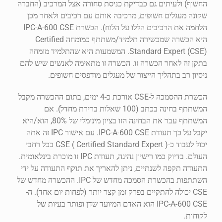
החשוף) ולעיתים גם כבדיקת כניסת סחורה אצל המרכיב (החברה
שקונה מעגלים חשופים, מרכיבה אותם עם רכיבים ולאחר מכן
הלחמה את הרכיבים הללו על הלוח). הכשרת IPC-A-600 CSE
היא הכשרה שמכשירה תלמיד/משתתף כמומחה Certified
Standard Expert (CSE). המשמעות היא שהתלמיד מומחה
בתקן זה לאחר הכשרה זו. הכשרה זו מתאימה לאנשים שיש להם
ניסיון רב בתהליך הייצור של מעגלים מודפסים חשופים.
הכשרת ההסמכה ל-CSE אורכת כ-4 ימים, בתום ההכשרה מקבל
המשתתף בחינה בכתב (100 שאלות ברירת מחדל). אם
המשתתף עבר את הבחינה הזו בציון מינימלי של 80%, הוא/היא
יקבל על כך תעודת IPC-A-600 CSE. עם אישור IPC זה אתה
יכול לעבוד כ-CSE ( Certified Standard Expert ) בכל רחבי
העולם. בדיוק כמו רישיון נהיגה, תעודת IPC זו מוכרת בינלאומית.
התעודה תקפה לשנתיים, ניתן להאריך את תוקף התעודה על ידי
השתתפות בהכשרת הסמכה מחדש של IPC. ההכשרה מחדש של
CSE יכולה להתקיים בפרק זמן קצר יותר (לפחות יום אחד). ה-
IPC-A-600 CSE הוא האדם המיועד שדן ופותר בעיות של
לקוחות.