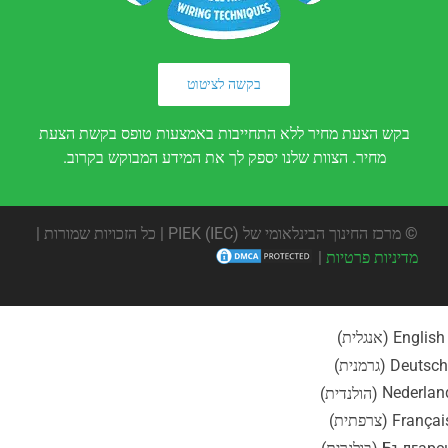
בקשה לציטוט
בקש הצעת מחיר ללא התחייבות באמצעות טופס בקשת הצעת
מחיר. הצוות שלנו יספק לך את המידע המבוקש בקרוב.
©
מרכז החינוך הבינלאומי של PIEK (IEC) | כל הזכויות שמורות |
מדיניות פרטיות
|
English
(
אנגלית
)
Deutsch
(
גרמנית
)
Nederlan
(
הולנדית
)
Françai
(
צרפתית
)