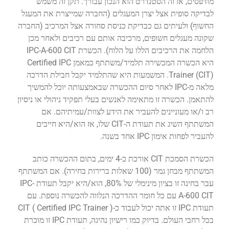
מודפסים, אז זה הסטנדרט הוא הנכון עבורך. תקן זה משמש
לבדיקה סופית אצל יצרן המעגלים (החברה שמייצרת את המעגל
החשוף) ולעיתים גם כבדיקת כניסת סחורה אצל המרכיב (החברה
שקונה מעגלים חשופים, מרכיבה אותם עם רכיבים ולאחר מכן
הלחמה את הרכיבים הללו על הלוח). הכשרת IPC-A-600 CIT
היא הכשרה המכשירה תלמיד/משתתף כמאמן Certified IPC
Trainer (CIT). המשמעות היא שהתלמיד יקבל חבילת הדרכה
מלאה מ-IPC לאחר סיום ההכשרה שבאמצעותה יוכל להמשיך
להתאמן. הכשרה זו מתאימה לאנשים בעלי תפקיד ניהולי או ניסיון
רב ו/או מעוניינים להעביר את הידע לצוות/עמיתיהם. אם
המשתתף השיג את תעודת ה-CIT שלו, אז הוא/היא חייבים
להעביר לפחות אימון IPC אחד בשנה.
הכשרת הסמכת CIT אורכת כ-4 ימים, בתום ההכשרה כותב
המשתתף מבחן גמר (100 שאלות ברירות בחירה). אם המשתתף
עבר בחינה זו בציון מינימלי של 80%, הוא/היא יקבל תעודת IPC-
A-600 CIT עם כל חומר ההדרכה הנלווה להכשרה נוספת. עם
תעודת IPC זו אתה יכול לעבוד כ-CIT ( Certified IPC Trainer )
בכל רחבי העולם. בדיוק כמו רישיון נהיגה, תעודת IPC זו מוכרת