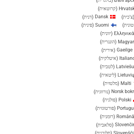
Българс
(
בולגרית
)
Hrvatsk
(
קרוטאית
)
צ'כית
)
Dansk
(
דנית
)
ונית
)
Suomi
(
פינית
)
Ελληνικά
(
יוונית
)
Magyar
(
הונגרית
)
Gaeilge
(
אירית
)
Italian
(
איטלקית
)
Latviešu
(
לטבית
)
Lietuvi
(
ליטאית
)
Malti
(
מלטזית
)
Norsk bok
(
נורווגית
)
Polski
(
פולנית
)
Portugu
(
פורטוגזית
)
Român
(
רומנית
)
Slovenči
(
סלאבית
)
Slovenšč
(
סלובנית
)