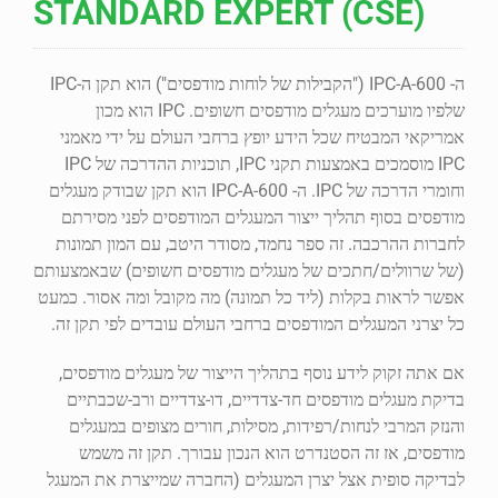
STANDARD EXPERT (CSE)
ה- IPC-A-600 ("הקבילות של לוחות מודפסים") הוא תקן ה-IPC
שלפיו מוערכים מעגלים מודפסים חשופים. IPC הוא מכון
אמריקאי המבטיח שכל הידע יופץ ברחבי העולם על ידי מאמני
IPC מוסמכים באמצעות תקני IPC, תוכניות ההדרכה של IPC
וחומרי הדרכה של IPC. ה- IPC-A-600 הוא תקן שבודק מעגלים
מודפסים בסוף תהליך ייצור המעגלים המודפסים לפני מסירתם
לחברות ההרכבה. זה ספר נחמד, מסודר היטב, עם המון תמונות
(של שרוולים/חתכים של מעגלים מודפסים חשופים) שבאמצעותם
אפשר לראות בקלות (ליד כל תמונה) מה מקובל ומה אסור. כמעט
כל יצרני המעגלים המודפסים ברחבי העולם עובדים לפי תקן זה.
אם אתה זקוק לידע נוסף בתהליך הייצור של מעגלים מודפסים,
בדיקת מעגלים מודפסים חד-צדדיים, דו-צדדיים ורב-שכבתיים
והנזק המרבי לנחות/רפידות, מסילות, חורים מצופים במעגלים
מודפסים, אז זה הסטנדרט הוא הנכון עבורך. תקן זה משמש
לבדיקה סופית אצל יצרן המעגלים (החברה שמייצרת את המעגל