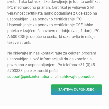
svetu. Tako kot vozniško dovoljenje je tudi ta certifikat
IPC mednarodno priznan. Certifikat je veljaven 2 leti,
veljavnost certifikata lahko podaljšate z udeležbo na
usposabljanju za ponovno certificiranje IPC.
Usposabljanje za ponovno certificiranje CSE lahko
poteka v krajšem časovnem obdobju (vsaj 1 dan). IPC-
A-600 CSE je določena oseba, ki razpravlja in rešuje
težave strank.
Ne oklevajte in nas kontaktirajte za celoten program
usposabljanja, več informacij ali druga vprašanja,
povezana z usposabljanjem. Po telefonu +31-(0)45-
5703333, po elektronski pošti
support@piek.international
ali
zahtevajte ponudbo
.
ZAHTEVA ZA PONUDBO