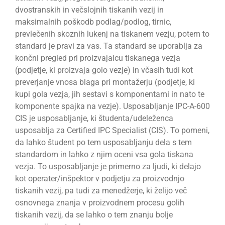
dvostranskih in večslojnih tiskanih vezij in
maksimalnih poškodb podlag/podlog, tirnic,
prevlečenih skoznih lukenj na tiskanem vezju, potem to
standard je pravi za vas. Ta standard se uporablja za
končni pregled pri proizvajalcu tiskanega vezja
(podjetje, ki proizvaja golo vezje) in včasih tudi kot
preverjanje vnosa blaga pri montažerju (podjetje, ki
kupi gola vezja, jih sestavi s komponentami in nato te
komponente spajka na vezje). Usposabljanje IPC-A-600
CIS je usposabljanje, ki študenta/udeleženca
usposablja za Certified IPC Specialist (CIS). To pomeni,
da lahko študent po tem usposabljanju dela s tem
standardom in lahko z njim oceni vsa gola tiskana
vezja. To usposabljanje je primerno za ljudi, ki delajo
kot operater/inšpektor v podjetju za proizvodnjo
tiskanih vezij, pa tudi za menedžerje, ki želijo več
osnovnega znanja v proizvodnem procesu golih
tiskanih vezij, da se lahko o tem znanju bolje