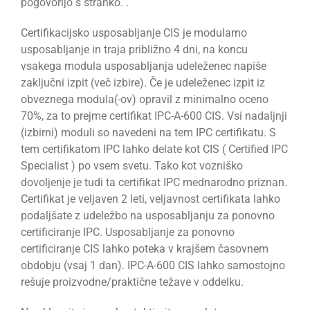
pogovorijo s stranko. .
Certifikacijsko usposabljanje CIS je modularno
usposabljanje in traja približno 4 dni, na koncu
vsakega modula usposabljanja udeleženec napiše
zaključni izpit (več izbire). Če je udeleženec izpit iz
obveznega modula(-ov) opravil z minimalno oceno
70%, za to prejme certifikat IPC-A-600 CIS. Vsi nadaljnji
(izbirni) moduli so navedeni na tem IPC certifikatu. S
tem certifikatom IPC lahko delate kot CIS ( Certified IPC
Specialist ) po vsem svetu. Tako kot vozniško
dovoljenje je tudi ta certifikat IPC mednarodno priznan.
Certifikat je veljaven 2 leti, veljavnost certifikata lahko
podaljšate z udeležbo na usposabljanju za ponovno
certificiranje IPC. Usposabljanje za ponovno
certificiranje CIS lahko poteka v krajšem časovnem
obdobju (vsaj 1 dan). IPC-A-600 CIS lahko samostojno
rešuje proizvodne/praktične težave v oddelku.