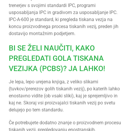
trenerjev s svojimi standardi IPC, programi
usposabljanja IPC in gradivom za usposabljanje IPC.
IPC-A-600 je standard, ki pregleda tiskana vezja na
koncu proizvodnega procesa tiskanih vezij, preden jih
dostavijo montažnim podjetjem.
BI SE ŽELI NAUČITI, KAKO
PREGLEDATI GOLA TISKANA
VEZIJKA (PCBS)? JA LAHKO!
Je lepa, lepo urejena knjiga, z veliko slikami
(tuvkov/prerezov golih tiskanih vezij), po katerih lahko
enostavno vidite (ob vsaki sliki), kaj je sprejemljivo in
kaj ne. Skoraj vsi proizvajalci tiskanih vezij po svetu
delujejo po tem standardu.
Če potrebujete dodatno znanje o proizvodnem procesu
tiskanih vezij, pregledovanju enostranskih,