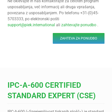
Ne oklevajte in nas kontaktirajte za celoten program
usposabljanja, več informacij ali druga vprašanja,
povezana z usposabljanjem. Po telefonu +31-(0)45-
5703333, po elektronski pošti
support@piek.international
ali
zahtevajte ponudbo
.
ZAHTEVA ZA PONUDBO
IPC-A-600 CERTIFIED
STANDARD EXPERT (CSE)
IPC-A-600 (»Sprejemljivost tiskanih plošč«) je standard