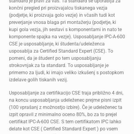
standard je pravi za vas. Ta standard se uporablja za
končni pregled pri proizvajalcu tiskanega vezja
(podjetje, ki proizvaja golo vezje) in včasih tudi kot
preverjanje vnosa blaga pri montažerju (podjetje, ki
kupi gola vezja, jih sestavi s komponentami in nato te
komponente spajka na vezje). Usposabljanje IPC-A-600
CSE je usposabljanje, ki študenta/udeleženca
usposablja za Certified Standard Expert (CSE). To
pomeni, da je študent po tem usposabljanju
strokovnjak za ta standard. To usposabljanje je
primerno za ljudi, ki imajo veliko izkušenj s postopkom
izdelave golih tiskanih vezij.
Usposabljanje za certifikacijo CSE traja približno 4 dni,
na koncu usposabljanja udeleženec prejme pisni izpit
(100 vprašanj z možnostjo izbire). Če je udeleženec ta
izpit opravil z minimalno oceno 80%, bo za to prejel
certifikat IPC-A-600 CSE. S tem certifikatom IPC lahko
delate kot CSE ( Certified Standard Expert ) po vsem