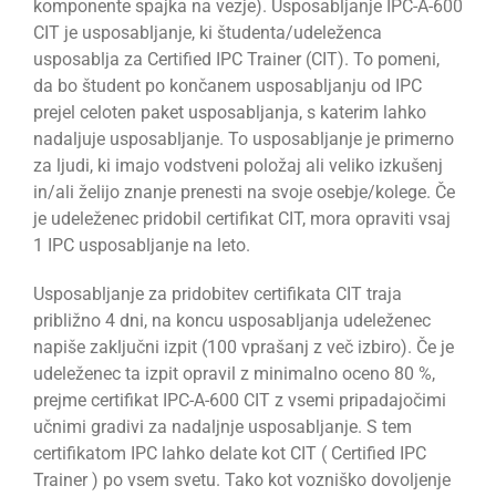
komponente spajka na vezje). Usposabljanje IPC-A-600
CIT je usposabljanje, ki študenta/udeleženca
usposablja za Certified IPC Trainer (CIT). To pomeni,
da bo študent po končanem usposabljanju od IPC
prejel celoten paket usposabljanja, s katerim lahko
nadaljuje usposabljanje. To usposabljanje je primerno
za ljudi, ki imajo vodstveni položaj ali veliko izkušenj
in/ali želijo znanje prenesti na svoje osebje/kolege. Če
je udeleženec pridobil certifikat CIT, mora opraviti vsaj
1 IPC usposabljanje na leto.
Usposabljanje za pridobitev certifikata CIT traja
približno 4 dni, na koncu usposabljanja udeleženec
napiše zaključni izpit (100 vprašanj z več izbiro). Če je
udeleženec ta izpit opravil z minimalno oceno 80 %,
prejme certifikat IPC-A-600 CIT z vsemi pripadajočimi
učnimi gradivi za nadaljnje usposabljanje. S tem
certifikatom IPC lahko delate kot CIT ( Certified IPC
Trainer ) po vsem svetu. Tako kot vozniško dovoljenje