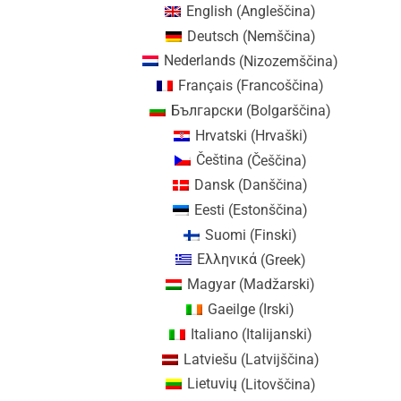
English
(
Angleščina
)
Deutsch
(
Nemščina
)
Nederlands
(
Nizozemščina
)
Français
(
Francoščina
)
Български
(
Bolgarščina
)
Hrvatski
(
Hrvaški
)
Čeština
(
Češčina
)
Dansk
(
Danščina
)
Eesti
(
Estonščina
)
Suomi
(
Finski
)
Ελληνικά
(
Greek
)
Magyar
(
Madžarski
)
Gaeilge
(
Irski
)
Italiano
(
Italijanski
)
Latviešu
(
Latvijščina
)
Lietuvių
(
Litovščina
)