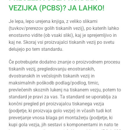
VEZIJKA (PCBS)? JA LAHKO!
Je lepa, lepo urejena knjiga, z veliko slikami
(tuvkov/prerezov golih tiskanih vezij), po katerih lahko
enostavno vidite (ob vsaki sliki), kaj je sprejemljivo in
kaj ne. Skoraj vsi proizvajalci tiskanih vezij po svetu
delujejo po tem standardu.
Če potrebujete dodatno znanje o proizvodnem procesu
tiskanih vezij, pregledovanju enostranskih,
dvostranskih in večslojnih tiskanih vezij in
maksimalnih poškodb podlag/podlog, tirnic,
prevlečenih skoznih lukenj na tiskanem vezju, potem to
standard je pravi za vas. Ta standard se uporablja za
končni pregled pri proizvajalcu tiskanega vezja
(podjetje, ki proizvaja golo vezje) in včasih tudi kot
preverjanje vnosa blaga pri montažerju (podjetje, ki
kupi gola vezja, jih sestavi s komponentami in nato te