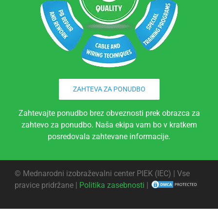
ZAHTEVA ZA PONUDBO
Zahtevajte ponudbo brez obveznosti prek obrazca za
zahtevo za ponudbo. Naša ekipa vam bo v kratkem
posredovala zahtevane informacije.
©
Mednarodni izobraževalni center PIEK (IEC) | Vse
pravice pridržane |
Politika zasebnosti
|