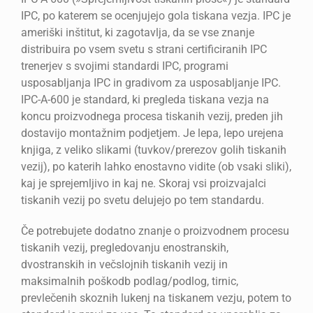
IPC, po katerem se ocenjujejo gola tiskana vezja. IPC je
ameriški inštitut, ki zagotavlja, da se vse znanje
distribuira po vsem svetu s strani certificiranih IPC
trenerjev s svojimi standardi IPC, programi
usposabljanja IPC in gradivom za usposabljanje IPC.
IPC-A-600 je standard, ki pregleda tiskana vezja na
koncu proizvodnega procesa tiskanih vezij, preden jih
dostavijo montažnim podjetjem. Je lepa, lepo urejena
knjiga, z veliko slikami (tuvkov/prerezov golih tiskanih
vezij), po katerih lahko enostavno vidite (ob vsaki sliki),
kaj je sprejemljivo in kaj ne. Skoraj vsi proizvajalci
tiskanih vezij po svetu delujejo po tem standardu.
Če potrebujete dodatno znanje o proizvodnem procesu
tiskanih vezij, pregledovanju enostranskih,
dvostranskih in večslojnih tiskanih vezij in
maksimalnih poškodb podlag/podlog, tirnic,
prevlečenih skoznih lukenj na tiskanem vezju, potem to