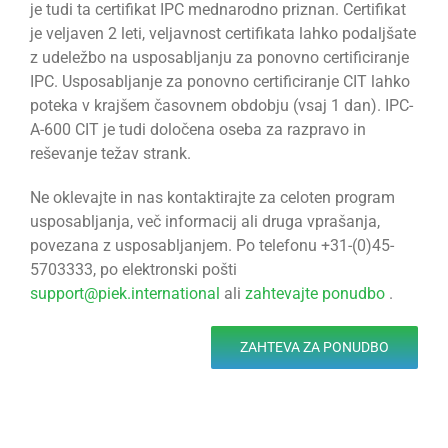
je tudi ta certifikat IPC mednarodno priznan. Certifikat
je veljaven 2 leti, veljavnost certifikata lahko podaljšate
z udeležbo na usposabljanju za ponovno certificiranje
IPC. Usposabljanje za ponovno certificiranje CIT lahko
poteka v krajšem časovnem obdobju (vsaj 1 dan). IPC-
A-600 CIT je tudi določena oseba za razpravo in
reševanje težav strank.
Ne oklevajte in nas kontaktirajte za celoten program
usposabljanja, več informacij ali druga vprašanja,
povezana z usposabljanjem. Po telefonu +31-(0)45-
5703333, po elektronski pošti
support@piek.international
ali
zahtevajte ponudbo
.
ZAHTEVA ZA PONUDBO