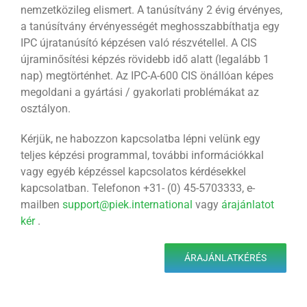
nemzetközileg elismert. A tanúsítvány 2 évig érvényes,
a tanúsítvány érvényességét meghosszabbíthatja egy
IPC újratanúsító képzésen való részvétellel. A CIS
újraminősítési képzés rövidebb idő alatt (legalább 1
nap) megtörténhet. Az IPC-A-600 CIS önállóan képes
megoldani a gyártási / gyakorlati problémákat az
osztályon.
Kérjük, ne habozzon kapcsolatba lépni velünk egy
teljes képzési programmal, további információkkal
vagy egyéb képzéssel kapcsolatos kérdésekkel
kapcsolatban. Telefonon +31- (0) 45-5703333, e-
mailben
support@piek.international
vagy
árajánlatot
kér
.
ÁRAJÁNLATKÉRÉS