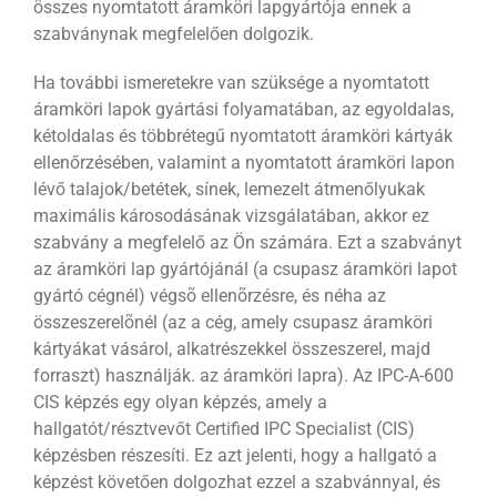
összes nyomtatott áramköri lapgyártója ennek a
szabványnak megfelelően dolgozik.
Ha további ismeretekre van szüksége a nyomtatott
áramköri lapok gyártási folyamatában, az egyoldalas,
kétoldalas és többrétegű nyomtatott áramköri kártyák
ellenőrzésében, valamint a nyomtatott áramköri lapon
lévő talajok/betétek, sínek, lemezelt átmenőlyukak
maximális károsodásának vizsgálatában, akkor ez
szabvány a megfelelő az Ön számára. Ezt a szabványt
az áramköri lap gyártójánál (a csupasz áramköri lapot
gyártó cégnél) végsõ ellenõrzésre, és néha az
összeszerelõnél (az a cég, amely csupasz áramköri
kártyákat vásárol, alkatrészekkel összeszerel, majd
forraszt) használják. az áramköri lapra). Az IPC-A-600
CIS képzés egy olyan képzés, amely a
hallgatót/résztvevőt Certified IPC Specialist (CIS)
képzésben részesíti. Ez azt jelenti, hogy a hallgató a
képzést követően dolgozhat ezzel a szabvánnyal, és