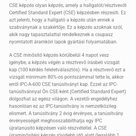
CSE képzés olyan képzés, amely a hallgatót/résztvevőt
Certified Standard Expert (CSE) képzésben részesíti. Ez
azt jelenti, hogy a hallgató a képzés után ennek a
szabványnak a szakértője. Ez a képzés azoknak szól,
akik nagy tapasztalattal rendelkeznek a csupasz
nyomtatott áramköri lapok gyártási folyamatában.
A CSE minősítő képzés körülbelül 4 napot vesz
igénybe, a képzés végén a résztvevő írásbeli vizsgát
kap (100 kérdés feleletválasztós). Ha a résztvevő ezt a
vizsgát minimum 80%-os pontszámmal tette le, akkor
erről IPC-A-600 CSE tanúsítványt kap. Ezzel az IPC-
tanúsítvánnyal Ön CSE-ként (Certified Standard Expert)
dolgozhat az egész világon. A vezetői engedélyhez
hasonlóan ez az IPC-tanúsítvány is nemzetközileg
elismert. A tanúsítvány 2 évig érvényes, a tanúsítvány
érvényességét meghosszabbíthatja egy IPC
újratanúsító képzésen való részvétellel. A CSE
újraminősítési képzés rövidebb idő alatt (legalább 1