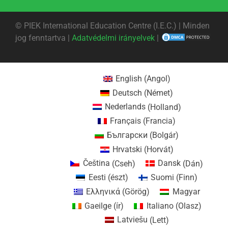
©
PIEK International Education Centre (I.E.C.) | Minden
jog fenntartva |
Adatvédelmi irányelvek
|
English
(
Angol
)
Deutsch
(
Német
)
Nederlands
(
Holland
)
Français
(
Francia
)
Български
(
Bolgár
)
Hrvatski
(
Horvát
)
Čeština
(
Cseh
)
Dansk
(
Dán
)
Eesti
(
észt
)
Suomi
(
Finn
)
Ελληνικά
(
Görög
)
Magyar
Gaeilge
(
ír
)
Italiano
(
Olasz
)
Latviešu
(
Lett
)