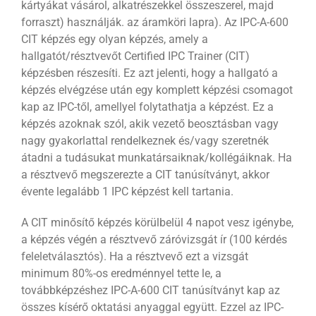
kártyákat vásárol, alkatrészekkel összeszerel, majd
forraszt) használják. az áramköri lapra). Az IPC-A-600
CIT képzés egy olyan képzés, amely a
hallgatót/résztvevőt Certified IPC Trainer (CIT)
képzésben részesíti. Ez azt jelenti, hogy a hallgató a
képzés elvégzése után egy komplett képzési csomagot
kap az IPC-től, amellyel folytathatja a képzést. Ez a
képzés azoknak szól, akik vezető beosztásban vagy
nagy gyakorlattal rendelkeznek és/vagy szeretnék
átadni a tudásukat munkatársaiknak/kollégáiknak. Ha
a résztvevő megszerezte a CIT tanúsítványt, akkor
évente legalább 1 IPC képzést kell tartania.
A CIT minősítő képzés körülbelül 4 napot vesz igénybe,
a képzés végén a résztvevő záróvizsgát ír (100 kérdés
feleletválasztós). Ha a résztvevő ezt a vizsgát
minimum 80%-os eredménnyel tette le, a
továbbképzéshez IPC-A-600 CIT tanúsítványt kap az
összes kísérő oktatási anyaggal együtt. Ezzel az IPC-