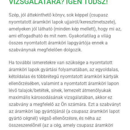
VIZSGÁLATÁRA? IGEN TUDSZ!
Szép, jól áttekinthető könyv, sok képpel (csupasz
nyomtatott áramköri lapok ujjairól/keresztmetszete),
amelyeken jól látható (minden kép mellett), hogy mi az,
ami elfogadható és mit nem. Gyakorlatilag a világ
összes nyomtatott áramköri lapgyártója ennek a
szabványnak megfelelően dolgozik.
Ha további ismeretekre van szüksége a nyomtatott
áramköri lapok gyártási folyamatában, az egyoldalas,
kétoldalas és többrétegű nyomtatott áramköri kártyák
ellenőrzésében, valamint a nyomtatott áramköri lapon
lévő talajok/betétek, sínek, lemezelt átmenőlyukak
maximális károsodásának vizsgálatában, akkor ez
szabvány a megfelelő az Ön számára. Ezt a szabványt
az áramköri lap gyártójánál (a csupasz áramköri lapot
gyártó cégnél) végsõ ellenõrzésre, és néha az
összeszerelõnél (az a cég, amely csupasz áramköri