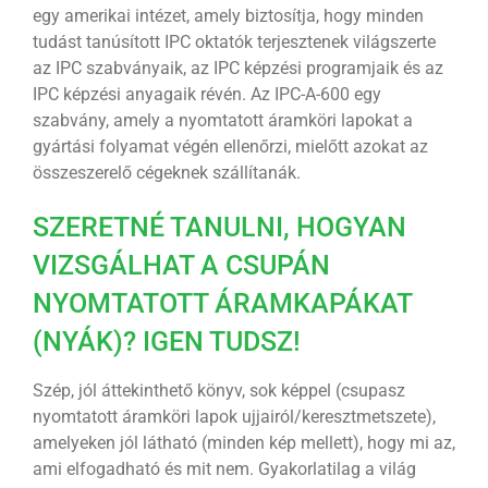
egy amerikai intézet, amely biztosítja, hogy minden
tudást tanúsított IPC oktatók terjesztenek világszerte
az IPC szabványaik, az IPC képzési programjaik és az
IPC képzési anyagaik révén. Az IPC-A-600 egy
szabvány, amely a nyomtatott áramköri lapokat a
gyártási folyamat végén ellenőrzi, mielőtt azokat az
összeszerelő cégeknek szállítanák.
SZERETNÉ TANULNI, HOGYAN
VIZSGÁLHAT A CSUPÁN
NYOMTATOTT ÁRAMKAPÁKAT
(NYÁK)? IGEN TUDSZ!
Szép, jól áttekinthető könyv, sok képpel (csupasz
nyomtatott áramköri lapok ujjairól/keresztmetszete),
amelyeken jól látható (minden kép mellett), hogy mi az,
ami elfogadható és mit nem. Gyakorlatilag a világ