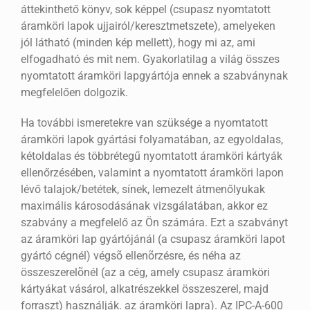
áttekinthető könyv, sok képpel (csupasz nyomtatott
áramköri lapok ujjairól/keresztmetszete), amelyeken
jól látható (minden kép mellett), hogy mi az, ami
elfogadható és mit nem. Gyakorlatilag a világ összes
nyomtatott áramköri lapgyártója ennek a szabványnak
megfelelően dolgozik.
Ha további ismeretekre van szüksége a nyomtatott
áramköri lapok gyártási folyamatában, az egyoldalas,
kétoldalas és többrétegű nyomtatott áramköri kártyák
ellenőrzésében, valamint a nyomtatott áramköri lapon
lévő talajok/betétek, sínek, lemezelt átmenőlyukak
maximális károsodásának vizsgálatában, akkor ez
szabvány a megfelelő az Ön számára. Ezt a szabványt
az áramköri lap gyártójánál (a csupasz áramköri lapot
gyártó cégnél) végsõ ellenõrzésre, és néha az
összeszerelõnél (az a cég, amely csupasz áramköri
kártyákat vásárol, alkatrészekkel összeszerel, majd
forraszt) használják. az áramköri lapra). Az IPC-A-600