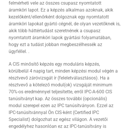
felmérheti vele az összes csupasz nyomtatott
áramköri lapot. Ez a képzés alkalmas azoknak, akik
kezelőként/ellenőrként dolgoznak egy nyomtatott
áramköri lapokat gyártó cégnél, de olyan vezetőknek is,
akik több háttértudást szeretnének a csupasz
nyomtatott áramköri lapok gyártási folyamatában,
hogy ezt a tudást jobban megbeszélhessék az
ügyféllel. .
A CIS minősítő képzés egy moduláris képzés,
körülbelül 4 napig tart, minden képzési modul végén a
résztvevő záróvizsgát ír (feleletválasztásos). Ha a
résztvevő a kötelező modul(ok) vizsgáját minimum
70%-os eredménnyel teljesítette, erről IPC-A-600 CIS
tanúsítványt kap. Az összes további (opcionális)
modul szerepel ezen az IPC tanúsítványon. Ezzel az
IPC-tanúsítvánnyal Ön CIS-ként (Certified IPC
Specialist) dolgozhat az egész világon. A vezetői
engedélyhez hasonlóan ez az IPC-tanúsítvány is