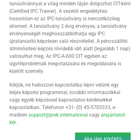
tanúsítvánnyal a világ minden táján dolgozhat CIT-ként
(Certified IPC Trainer). A vezetői engedélyhez
hasonlóan ez az IPC-tanúsítvány is nemzetközileg
elismert. A tanúsítvány 2 évig érvényes, a tanúsítvány
érvényességét meghosszabbíthatja egy IPC
újratanúsító képzésen való részvétellel. A pénzszállító
átminősítési képzés rövidebb idő alatt (legalább 1 nap)
valósulhat meg. Az IPC-A-600 CIT egyben az
ügyfélproblémák megvitatására és megoldására is
kijelölt személy.
Kérjük, ne habozzon kapcsolatba lépni velünk egy
teljes képzési programmal, további információkkal
vagy egyéb képzéssel kapcsolatos kérdésekkel
kapcsolatban. Telefonon +31- (0) 45-5703333, e-
mailben
support@piek.international
vagy
árajánlatot
kér
.
ÁRAJÁNLATKÉRÉS