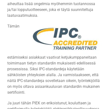
aiheuttaa lisää ongelmia myöhemmin tuotannossa
ja/tai lopputuotteeseen, joka ei täytä suunniteltuja
laatuvaatimuksia.
Tämän
estämiseksi asiakkaat vaativat ketjukumppaneitaan
toimimaan tietyn standardin mukaisesti edellisessä
prosessissa. Siksi IPC-standardeja käytetään
sähköisten yhteyksien alalla. Ja varmistaakseen, että
näitä IPC-standardeja sovelletaan oikein, työntekijöillä
on myös oltava asiaankuuluvan standardin mukainen
sertifiointi.
Ja juuri tähän PIEK on erikoistunut, kouluttaen ja
sertifioimalla työntekijöitä elektroniikkateollisuudessa