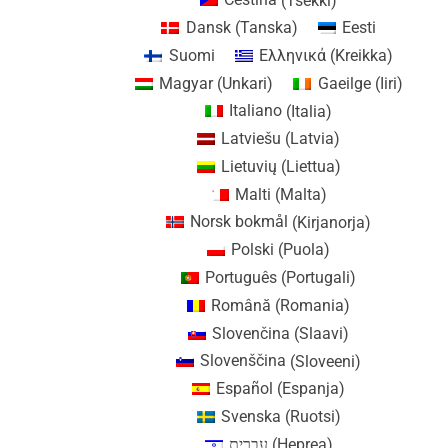
Dansk
(
Tanska
)
Eesti
Suomi
Ελληνικά
(
Kreikka
)
Magyar
(
Unkari
)
Gaeilge
(
Iiri
)
Italiano
(
Italia
)
Latviešu
(
Latvia
)
Lietuvių
(
Liettua
)
Malti
(
Malta
)
Norsk bokmål
(
Kirjanorja
)
Polski
(
Puola
)
Português
(
Portugali
)
Română
(
Romania
)
Slovenčina
(
Slaavi
)
Slovenščina
(
Sloveeni
)
Español
(
Espanja
)
Svenska
(
Ruotsi
)
עברית
(
Heprea
)