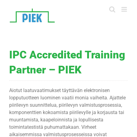
Skip
to
content
IPC Accredited Training
Partner – PIEK
Aiotut laatuvaatimukset täyttävän elektronisen
lopputuotteen luominen vaatii monia vaiheita. Ajattele
piirilevyn suunnittelua, piirilevyn valmistusprosessia,
komponenttien kokoamista piirilevylle ja korjausta tai
muuntamista, kaapeloinnista ja lopullisesta
toimintatestistä puhumattakaan. Virheet
aikaisemmissa valmistusprosesseissa voivat