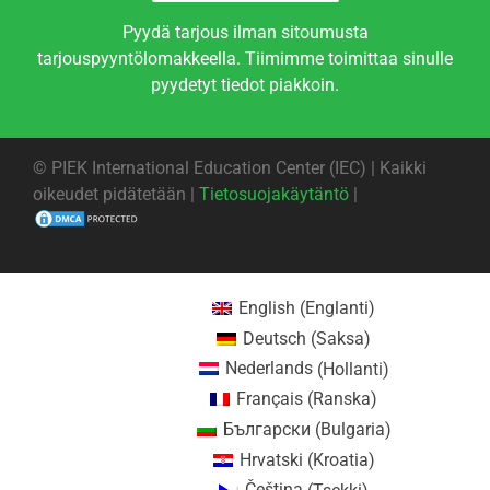
Pyydä tarjous ilman sitoumusta
tarjouspyyntölomakkeella. Tiimimme toimittaa sinulle
pyydetyt tiedot piakkoin.
©
PIEK International Education Center (IEC) | Kaikki
oikeudet pidätetään |
Tietosuojakäytäntö
|
English
(
Englanti
)
Deutsch
(
Saksa
)
Nederlands
(
Hollanti
)
Français
(
Ranska
)
Български
(
Bulgaria
)
Hrvatski
(
Kroatia
)
Čeština
(
Tsekki
)