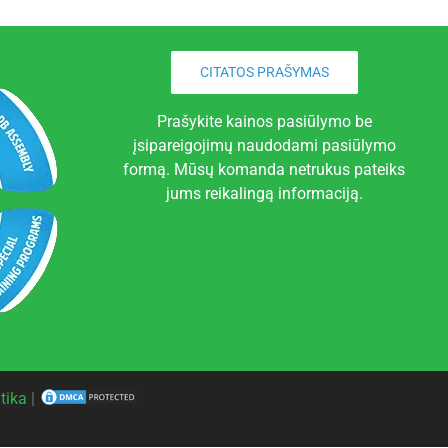
CITATOS PRAŠYMAS
Prašykite kainos pasiūlymo be
įsipareigojimų naudodami pasiūlymo
formą. Mūsų komanda netrukus pateiks
jums reikalingą informaciją.
tika
|