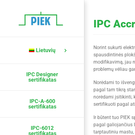
Skip
to
content
IPC Accr
Norint sukurti elekt
Lietuvių
spausdintinės plok
modifikavimą, jau n
problemų vėliau gam
IPC Designer
sertifikatas
Norėdami to išvengti
pagal tam tikrą sta
norėdami įsitikinti,
IPC-A-600
sertifikuoti pagal a
sertifikatas
Ir būtent tuo PIEK 
pagal galiojančius 
IPC-6012
tarptautiniu mastu,
sertifikatas