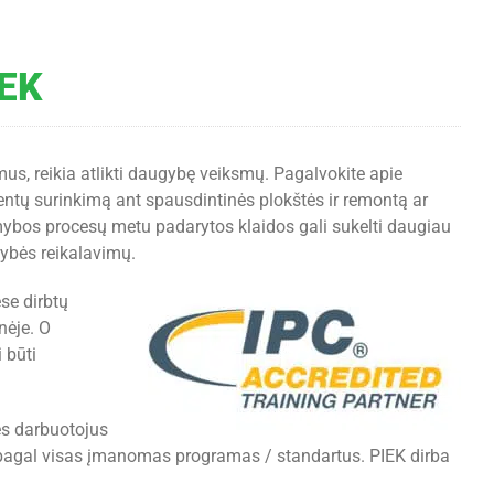
IEK
mus, reikia atlikti daugybę veiksmų. Pagalvokite apie
tų surinkimą ant spausdintinės plokštės ir remontą ar
amybos procesų metu padarytos klaidos gali sukelti daugiau
kybės reikalavimų.
ese dirbtų
nėje. O
 būti
ės darbuotojus
s pagal visas įmanomas programas / standartus. PIEK dirba