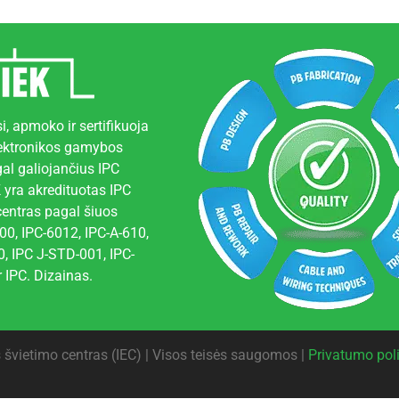
i, apmoko ir sertifikuoja
lektronikos gamybos
al galiojančius IPC
 yra akredituotas IPC
centras pagal šiuos
00, IPC-6012, IPC-A-610,
 IPC J-STD-001, IPC-
 IPC. Dizainas.
 švietimo centras (IEC) | Visos teisės saugomos |
Privatumo poli