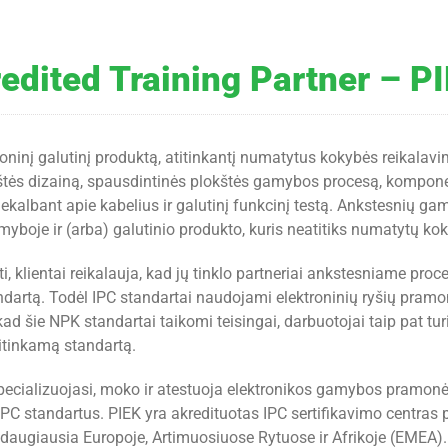
edited Training Partner – P
roninį galutinį produktą, atitinkantį numatytus kokybės reikalavi
štės dizainą, spausdintinės plokštės gamybos procesą, komponen
ekalbant apie kabelius ir galutinį funkcinį testą. Ankstesnių g
yboje ir (arba) galutinio produkto, kuris neatitiks numatytų ko
, klientai reikalauja, kad jų tinklo partneriai ankstesniame proc
ndartą. Todėl IPC standartai naudojami elektroninių ryšių pramo
 kad šie NPK standartai taikomi teisingai, darbuotojai taip pat turi
titinkamą standartą.
specializuojasi, moko ir atestuoja elektronikos gamybos pramon
IPC standartus. PIEK yra akredituotas IPC sertifikavimo centra
 daugiausia Europoje, Artimuosiuose Rytuose ir Afrikoje (EMEA).