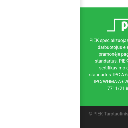
PIEK specializuojas
darbuotojus e
pramonėje pag
standartus. PIEK
sertifikavimo 
standartus: IPC-A-6
IPC/WHMA-A-620,
7711/21 ir
©
PIEK Tarptautinis