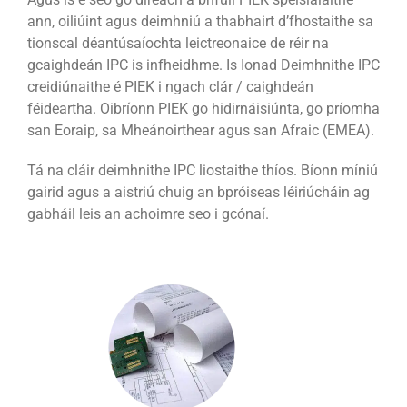
ann, oiliúint agus deimhniú a thabhairt d’fhostaithe sa
tionscal déantúsaíochta leictreonaice de réir na
gcaighdeán IPC is infheidhme. Is Ionad Deimhnithe IPC
creidiúnaithe é PIEK i ngach clár / caighdeán
féideartha. Oibríonn PIEK go hidirnáisiúnta, go príomha
san Eoraip, sa Mheánoirthear agus san Afraic (EMEA).
Tá na cláir deimhnithe IPC liostaithe thíos. Bíonn míniú
gairid agus a aistriú chuig an bpróiseas léiriúcháin ag
gabháil leis an achoimre seo i gcónaí.