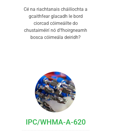
Cé na riachtanais cháilíochta a
gcaithfear glacadh le bord
ciorcad cóimeáilte do
chustaiméirí nó d’fhoirgneamh
bosca cóimeála deiridh?
IPC/WHMA-A-620