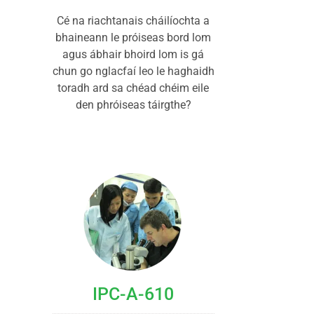
Cé na riachtanais cháilíochta a
bhaineann le próiseas bord lom
agus ábhair bhoird lom is gá
chun go nglacfaí leo le haghaidh
toradh ard sa chéad chéim eile
den phróiseas táirgthe?
IPC-A-610