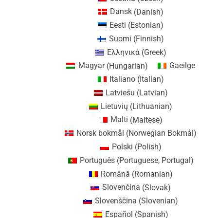
Dansk
(
Danish
)
Eesti
(
Estonian
)
Suomi
(
Finnish
)
Ελληνικά
(
Greek
)
Magyar
(
Hungarian
)
Gaeilge
Italiano
(
Italian
)
Latviešu
(
Latvian
)
Lietuvių
(
Lithuanian
)
Malti
(
Maltese
)
Norsk bokmål
(
Norwegian Bokmål
)
Polski
(
Polish
)
Português
(
Portuguese, Portugal
)
Română
(
Romanian
)
Slovenčina
(
Slovak
)
Slovenščina
(
Slovenian
)
Español
(
Spanish
)