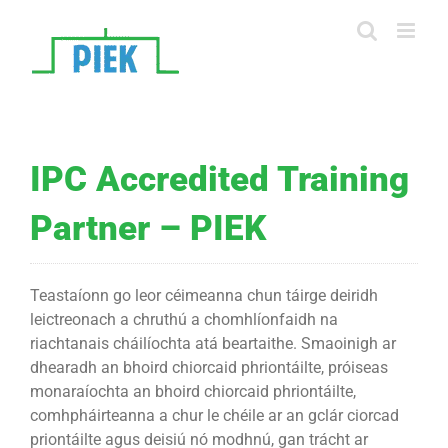
Skip
to
content
IPC Accredited Training
Partner – PIEK
Teastaíonn go leor céimeanna chun táirge deiridh
leictreonach a chruthú a chomhlíonfaidh na
riachtanais cháilíochta atá beartaithe. Smaoinigh ar
dhearadh an bhoird chiorcaid phriontáilte, próiseas
monaraíochta an bhoird chiorcaid phriontáilte,
comhpháirteanna a chur le chéile ar an gclár ciorcad
priontáilte agus deisiú nó modhnú, gan trácht ar