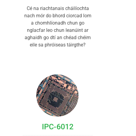
Cé na riachtanais cháilíochta
nach mór do bhord ciorcad lom
a chomhlíonadh chun go
nglacfar leo chun leanúint ar
aghaidh go dtí an chéad chéim
eile sa phróiseas táirgthe?
IPC-6012