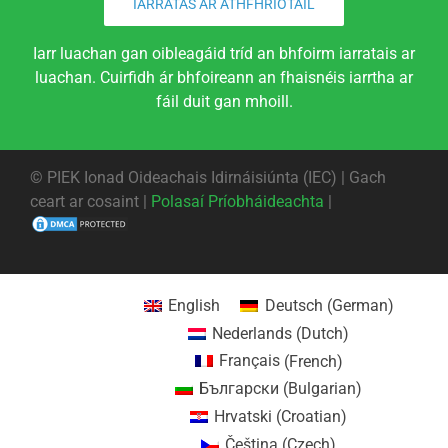
IARRATAS AR ATHFHRIOTAIL
Iarr luachan gan oibleagáid tríd an bhfoirm iarratais ar
luachan. Cuirfidh ár bhfoireann an fhaisnéis iarrtha ar
fáil duit gan mhoill.
©
PIEK Ionad Oideachais Idirnáisiúnta (IEC) | Gach
ceart ar cosaint |
Polasaí Príobháideachta
|
English
Deutsch
(
German
)
Nederlands
(
Dutch
)
Français
(
French
)
Български
(
Bulgarian
)
Hrvatski
(
Croatian
)
Čeština
(
Czech
)