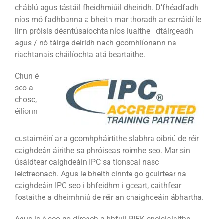
cháblú agus tástáil fheidhmiúil dheiridh. D’fhéadfadh
níos mó fadhbanna a bheith mar thoradh ar earráidí le
linn próisis déantúsaíochta níos luaithe i dtáirgeadh
agus / nó táirge deiridh nach gcomhlíonann na
riachtanais cháilíochta atá beartaithe.
Chun é
seo a
chosc,
éilíonn
custaiméirí ar a gcomhpháirtithe slabhra oibriú de réir
caighdeán áirithe sa phróiseas roimhe seo. Mar sin
úsáidtear caighdeáin IPC sa tionscal nasc
leictreonach. Agus le bheith cinnte go gcuirtear na
caighdeáin IPC seo i bhfeidhm i gceart, caithfear
fostaithe a dheimhniú de réir an chaighdeáin ábhartha.
Agus is é seo go díreach a bhfuil PIEK speisialaithe