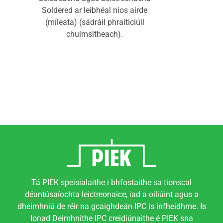
Soldered ar leibhéal níos airde
(míleata) (sádráil phraiticiúil
chuimsitheach).
Tá PIEK speisialaithe i bhfostaithe sa tionscal
déantúsaíochta leictreonaice, iad a oiliúint agus a
dheimhniú de réir na gcaighdeán IPC is infheidhme. Is
Ionad Deimhnithe IPC creidiúnaithe é PIEK sna