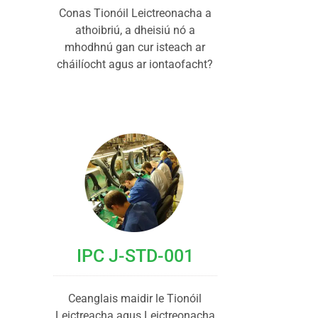
Conas Tionóil Leictreonacha a
athoibriú, a dheisiú nó a
mhodhnú gan cur isteach ar
cháilíocht agus ar iontaofacht?
IPC J-STD-001
Ceanglais maidir le Tionóil
Leictreacha agus Leictreonacha