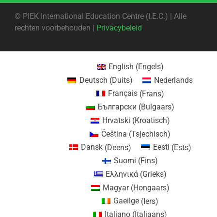
©
PIEK International Education Centre (I.E.C.) | Alle
rechten voorbehouden |
Privacybeleid
English
(
Engels
)
Deutsch
(
Duits
)
Nederlands
Français
(
Frans
)
Български
(
Bulgaars
)
Hrvatski
(
Kroatisch
)
Čeština
(
Tsjechisch
)
Dansk
(
Deens
)
Eesti
(
Ests
)
Suomi
(
Fins
)
Ελληνικά
(
Grieks
)
Magyar
(
Hongaars
)
Gaeilge
(
Iers
)
Italiano
(
Italiaans
)