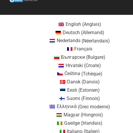
English
(
Anglais
)
Deutsch
(
Allemand
)
Nederlands
(
Néerlandais
)
Français
Български
(
Bulgare
)
Hrvatski
(
Croate
)
Čeština
(
Tchèque
)
Dansk
(
Danois
)
Eesti
(
Estonien
)
Suomi
(
Finnois
)
Ελληνικά
(
Grec moderne
)
Magyar
(
Hongrois
)
Gaeilge
(
Irlandais
)
Italiano
(
Italien
)